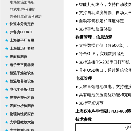
电热恒温加热板
·
● 智能判别终点，支持自动读
箱式电炉/马弗炉
·
● 支持自动温度补偿、自动
大
陶瓷纤维高温马弗炉
·
● 自动零氧标定和满度标定
快速水分测定仪
● 支持手动盐度补偿
弗鲁克FLUKO
数据管理
，信息追溯
上海越平厂专栏
● 支持数据存储（各500套
上海博迅厂专栏
● 符合GLP
，
实现数据追溯
表面检测仪
● 支持连接RS-232串口打
电子天平衡器类
● 具有USB接口，通过通信软
恒温干燥箱设备
电源管理
恒温培养箱设备
● 大容量锂电池供电，支持连
电化学分析仪器
● 具有电池欠压提醒功能和充
光谱色谱分析仪
● 支持背光调节
表面分析检测仪
上海仪电科学雷磁JPBJ-608
物理特性反应仪
技术参数
光学显微放大镜
仪
光学检测分析仪