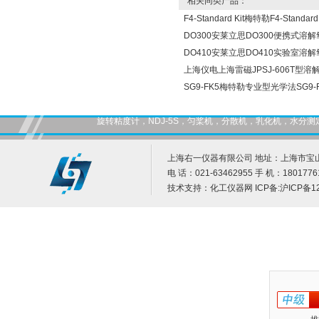
相关同类产品：
F4-Standard Kit梅特勒F4-Sta
DO300安莱立思DO300便携式溶解
DO410安莱立思DO410实验室溶解
上海仪电上海雷磁JPSJ-606T型溶
SG9-FK5梅特勒专业型光学法SG9
旋转粘度计，NDJ-5S，匀桨机，分散机，乳化机，水
上海右一仪器有限公司 地址：上海市宝山
电 话：021-63462955 手 机：1801776
技术支持：
化工仪器网
ICP备:
沪ICP备12