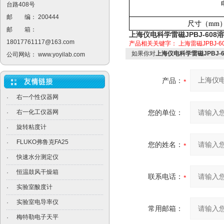
台路408号
邮 编： 200444
尺寸（mm
邮 箱：
上海仪电科学雷磁JPBJ-608
18017761117@163.com
产品相关关键字：
上海雷磁JPBJ-6
如果你对
上海仪电科学雷磁JPBJ-
公司网站：
www.yoyilab.com
产品：
右一个性仪器网
·
右一化工仪器网
您的单位：
·
旋转粘度计
·
FLUKO弗鲁克FA25
·
您的姓名：
快速水分测定仪
·
恒温鼓风干燥箱
·
联系电话：
实验室酸度计
·
实验室电导率仪
·
常用邮箱：
梅特勒电子天平
·