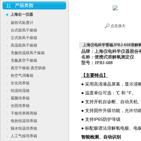
上海右一仪器
旋转式粘度计
·
点击放大
台式鼓风干燥箱
·
立式鼓风干燥箱
·
上海仪电科学雷磁JPBJ-608溶解
高温鼓风干燥箱
·
品牌：上海仪电科学仪器股份有
充氮恒温鼓风干燥箱
·
名称：便携式溶解氧测定仪
充氮真空干燥箱
·
型号：JPBJ-608
真空干燥箱 真空烘箱
·
【主要特点】
热空气消毒箱
·
生化培养箱
·
● 采用高清液晶屏幕，显示清
恒温恒湿箱
·
●
温度单位可选：℃ 和 °F。
霉菌培养箱
·
●
支持开机自诊断、自动关机
光照培养箱
·
●
支持固件升级功能，允许功
干燥培养两用箱
·
●
支持IP65防护等级
电热恒温培养箱
·
●
标配极谱法溶解氧电极、电
隔水恒温培养箱
·
人工气候培养箱
·
智能检测、自动识别