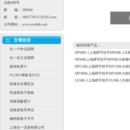
台路408号
邮 编： 200444
邮 箱：
18017761117@163.com
公司网站：
www.yoyilab.com
相关同类产品：
·
右一个性仪器网
MP60K-1上海舜宇恒平MP60K-
·
右一化工仪器网
MP60K上海舜宇恒平MP60K大称
·
旋转粘度计
MP150K上海舜宇恒平MP150K大
MP300K上海舜宇恒平MP300K大
·
FLUKO弗鲁克FA25
JA50K-5上海舜宇恒平JA50K-5
·
快速水分测定仪
·
恒温鼓风干燥箱
·
实验室酸度计
·
实验室电导率仪
·
梅特勒电子天平
·
上海右一仪器有限公司