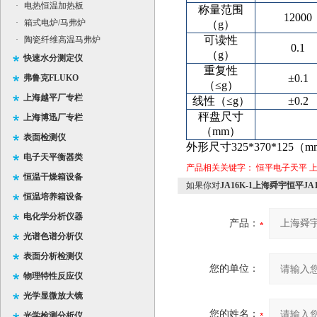
·
电热恒温加热板
称量范围
12000
·
箱式电炉/马弗炉
（g）
可读性
·
陶瓷纤维高温马弗炉
0.1
（g）
快速水分测定仪
重复性
±0.1
弗鲁克FLUKO
（≤g）
上海越平厂专栏
线性
（≤g）
±0.2
秤盘尺寸
上海博迅厂专栏
（mm）
表面检测仪
外形尺寸
325*370*125（
电子天平衡器类
产品相关关键字：
恒平电子天平
恒温干燥箱设备
如果你对
JA16K-1上海舜宇恒平J
恒温培养箱设备
电化学分析仪器
产品：
光谱色谱分析仪
表面分析检测仪
您的单位：
物理特性反应仪
光学显微放大镜
您的姓名：
光学检测分析仪