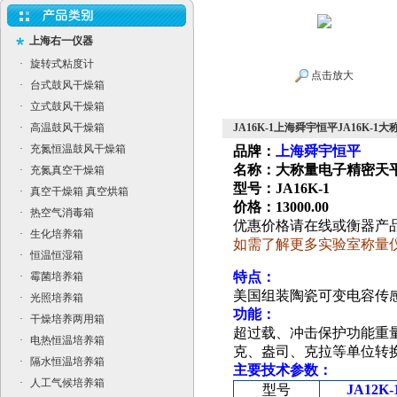
上海右一仪器
·
旋转式粘度计
点击放大
·
台式鼓风干燥箱
·
立式鼓风干燥箱
·
高温鼓风干燥箱
JA16K-1上海舜宇恒平JA16K-
·
充氮恒温鼓风干燥箱
品牌：
上海舜宇恒平
名称：大称量电子精密天
·
充氮真空干燥箱
型号：JA16K-1
·
真空干燥箱 真空烘箱
价格：13000.00
·
热空气消毒箱
优惠价格请在线或衡器产
·
生化培养箱
如需了解更多实验室称量
·
恒温恒湿箱
特点：
·
霉菌培养箱
美国组装
陶瓷可变电容传
·
光照培养箱
功能：
·
干燥培养两用箱
超过载、冲击保护功能
重
·
电热恒温培养箱
克、盎司、克拉等单位转
·
隔水恒温培养箱
主要技术参数：
·
人工气候培养箱
型号
JA12K-