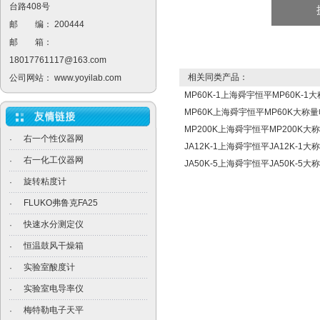
台路408号
邮 编： 200444
邮 箱：
18017761117@163.com
相关同类产品：
公司网站：
www.yoyilab.com
MP60K-1上海舜宇恒平MP60K-
MP60K上海舜宇恒平MP60K大称
MP200K上海舜宇恒平MP200K
右一个性仪器网
·
JA12K-1上海舜宇恒平JA12K-1
右一化工仪器网
·
JA50K-5上海舜宇恒平JA50K-5
旋转粘度计
·
FLUKO弗鲁克FA25
·
快速水分测定仪
·
恒温鼓风干燥箱
·
实验室酸度计
·
实验室电导率仪
·
梅特勒电子天平
·