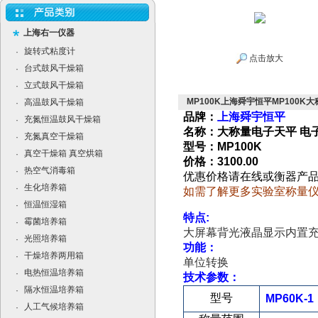
上海右一仪器
旋转式粘度计
·
点击放大
台式鼓风干燥箱
·
立式鼓风干燥箱
·
MP100K上海舜宇恒平MP100K
高温鼓风干燥箱
·
品牌：
上海舜宇恒平
充氮恒温鼓风干燥箱
·
名称：大称量电子天平 电
充氮真空干燥箱
·
型号：MP100K
真空干燥箱 真空烘箱
·
价格：3100.00
热空气消毒箱
·
优惠价格请在线或衡器产
生化培养箱
·
如需了解更多实验室称量
恒温恒湿箱
·
特点
:
霉菌培养箱
·
大屏幕背光液晶显示
内置
光照培养箱
·
功能：
干燥培养两用箱
·
单位转换
电热恒温培养箱
·
技术参数：
隔水恒温培养箱
·
型号
MP60K-1
人工气候培养箱
·