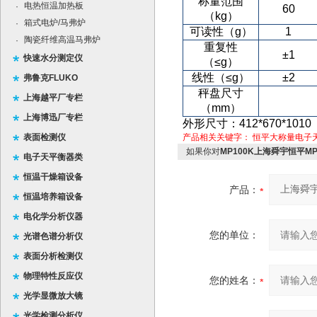
称量范围
电热恒温加热板
·
60
（kg）
箱式电炉/马弗炉
·
可读性
（g）
1
陶瓷纤维高温马弗炉
·
重复性
±1
快速水分测定仪
（≤g）
线性
（≤g）
±2
弗鲁克FLUKO
秤盘尺寸
上海越平厂专栏
（mm）
上海博迅厂专栏
外形尺寸：
412*670*101
表面检测仪
产品相关关键字：
恒平大称量电子
如果你对
MP100K上海舜宇恒平M
电子天平衡器类
恒温干燥箱设备
产品：
恒温培养箱设备
电化学分析仪器
您的单位：
光谱色谱分析仪
表面分析检测仪
物理特性反应仪
您的姓名：
光学显微放大镜
光学检测分析仪