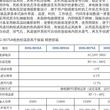
电脑智能控温系统，具有开机自诊断、定时和超温报警等功能，稳定安全；
有因停电，死机突发状态等造成数据丢失而保护的参数记忆，来电恢复功能
门采用大视角双层玻璃观察窗设计，便于用户能观察实时的工作状态等信息
液晶屏菜单式操作界面，温度、时间、工作状态、代码等多组数据一屏显
壳采用优质冷轧钢板制造，表面静电镀膜喷涂，内胆镜面不锈钢，隔板自由
密封条采用耐高温硅橡胶材料，使整机性能体现更优秀，使用周期长，便于
用风道结构组成高效的热风循环系统，有效提高运风效率，从而提高温度均
置自动进、排气孔，风道循环系统可自动排放箱体内部水蒸气，再无手动调
项目
DHG-9035A
DHG-9055A
DHG-9075A
DHG
电源电压
AC220V 50HZ
控温范围
RT+10
～
300℃
恒温波动度
±1℃
温度分辨率
0.1℃
温度均匀度
±2.5%
控制方式
微电脑PID逻辑运算（设定温度、运
作环境温度
RT +5～40℃
输入功率
850W
1100W
1550W
2
工作室尺寸