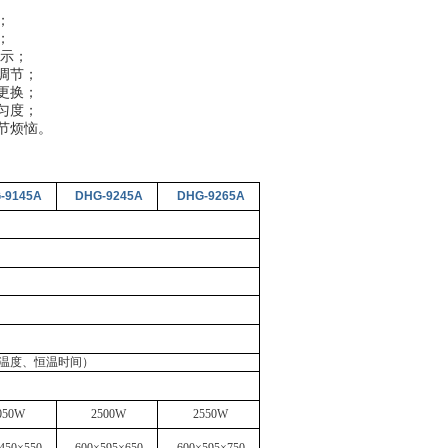
；
；
示；
调节；
更换；
匀度；
节烦恼。
-9145A
DHG-9245A
DHG-9265A
行温度、恒温时间）
050W
2500W
2550W