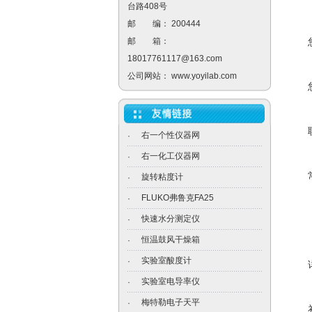
台路408号
邮 编： 200444
邮 箱：
18017761117@163.com
公司网站：
www.yoyilab.com
右一个性仪器网
·
右一化工仪器网
·
旋转粘度计
·
FLUKO弗鲁克FA25
·
快速水分测定仪
·
恒温鼓风干燥箱
·
实验室酸度计
·
实验室电导率仪
·
梅特勒电子天平
·