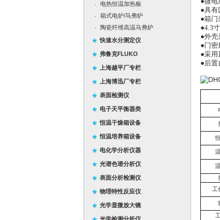
●微
电热恒温加热板
·
●具
箱式电炉/马弗炉
·
●箱
陶瓷纤维高温马弗炉
●
4.3
寸
·
●外
快速水分测定仪
●门
弗鲁克FLUKO
●采
●后
上海越平厂专栏
上海博迅厂专栏
表面检测仪
电子天平衡器类
恒温干燥箱设备
恒温培养箱设备
电化学分析仪器
光谱色谱分析仪
表面分析检测仪
工
物理特性反应仪
光学显微放大镜
光学检测分析仪