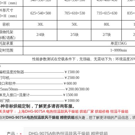
340×330×320
420×350×390
450×400×450
550×
D×H（mm）
外形尺寸
625×540×500
705×610×530
735×615×630
835×
D×H（mm）
容积
30L
50L
80L
载物托架
2/4块
2/5块
2/7块
标配/选配）
托架承重
单层15KG
定时范围
1~9999min
性能参数测试在空载条件下，无强磁、无震动下为：环境温度20℃
件
编程温度控制器———————————￥1500.00
打印机———————————————￥2500.00
5接口和软件—————————————￥600.00
5mm/50mm—————————————￥200.00/300.00
体充入接口
+流量计—————————￥1500.00
制门锁
———————————————￥1000.00
各种非标烘箱定制，了解更多请咨询客服。
关关键字：
上海DHG-9075A
电热恒温鼓风干燥箱
烘箱厂家
烘箱价格
恒温干燥箱
你对
DHG-9075A电热恒温鼓风干燥箱 精密烘箱
感兴趣，想了解更详细的产品信息，
产品：