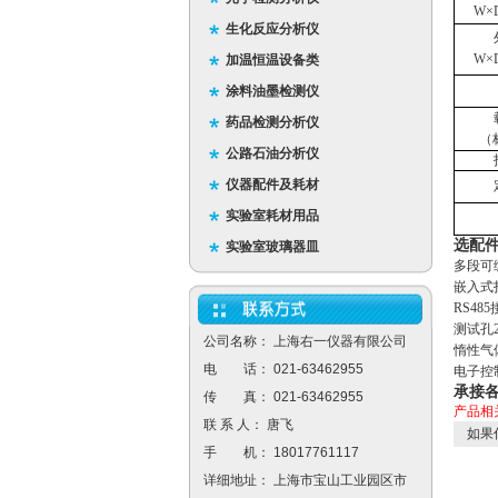
W×
生化反应分析仪
W×
加温恒温设备类
涂料油墨检测仪
药品检测分析仪
（
公路石油分析仪
仪器配件及耗材
实验室耗材用品
选配
实验室玻璃器皿
多段可
嵌入式
RS48
测试孔2
公司名称： 上海右一仪器有限公司
惰性气
电 话： 021-63462955
电子控
承接
传 真： 021-63462955
产品相
联 系 人： 唐飞
如果
手 机： 18017761117
详细地址： 上海市宝山工业园区市