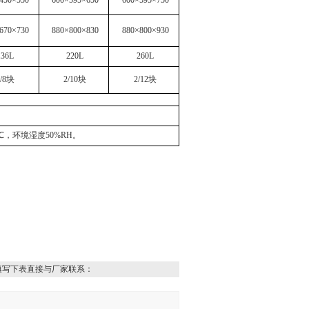
450×550
600×595×650
600×595×750
670×730
880×800×830
880×800×930
136L
220L
260L
2/8块
2/10块
2/12块
，环境湿度50%RH。
填写下表直接与厂家联系：