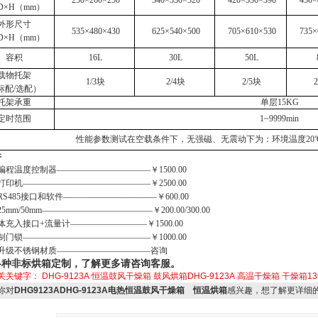
250×260×250
340×330×320
420×350×390
450×
D×H（mm）
外形尺寸
535×480×430
625×540×500
705×610×530
735×
D×H（mm）
容积
16L
30L
50L
载物托架
1/3块
2/4块
2/5块
标配/选配）
托架承重
单层15KG
定时范围
1~9999min
性能参数测试在空载条件下，无强磁、无震动下为：环境温度20℃
件
编程温度控制器———————————￥1500.00
打印机———————————————￥2500.00
RS485接口和软件———————————￥600.00
5mm/50mm—————————————￥200.00/300.00
体充入接口
+流量计—————————￥1500.00
制门锁
———————————————￥1000.00
升级不锈钢材质———————————咨询
各种非标烘箱定制，了解更多请咨询客服。
关关键字：
DHG-9123A
恒温鼓风干燥箱
鼓风烘箱DHG-9123A
高温干燥箱
干燥箱13
你对
DHG9123ADHG-9123A电热恒温鼓风干燥箱 恒温烘箱
感兴趣，想了解更详细