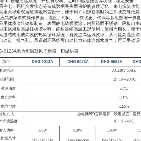
脑PID智能控温系统，开机自诊断、定时和超温报警等功能，稳定安全；
有因停电，死机突发状态等造成数据丢失而保护的参数记忆，来电恢复功能
门采用大视角双层玻璃观察窗设计，便于用户能观察实时的工作状态等信息
液晶屏菜单式操作界面，温度、时间、工作状态、代码等多组数据一屏显
壳采用优质冷轧钢板制造，表面静电镀膜喷涂，内胆镜面不锈钢，隔板自由
密封条采用耐高温硅橡胶材料，能耐连续高温工况使用，使用周期长，便于
用风道结构组成高效的热风循环系统，有效提高运风效率，从而提高温度均
置自动进、排气孔，风道循环系统可自动排放箱体内部水蒸气，再无手动调
项目
DHG-9013A
DHG-9023A
DHG-9053A
DHG
电源电压
AC220V 50HZ
控温范围
RT+10
～28
0℃
恒温波动度
±1℃
温度分辨率
0.1℃
温度均匀度
±2.5%
控制方式
微电脑PID逻辑运算（设定温度、运
作环境温度
RT +5～40℃
输入功率
550W
850W
1100W
1
工作室尺寸