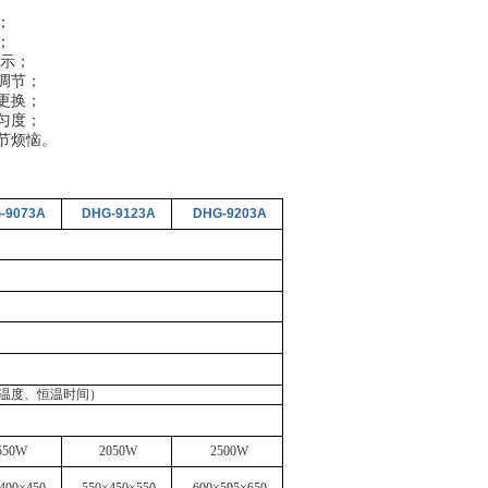
；
；
示；
调节；
更换；
匀度；
节烦恼。
-9073A
DHG-9123A
DHG-9203A
行温度、恒温时间）
550W
2050W
2500W