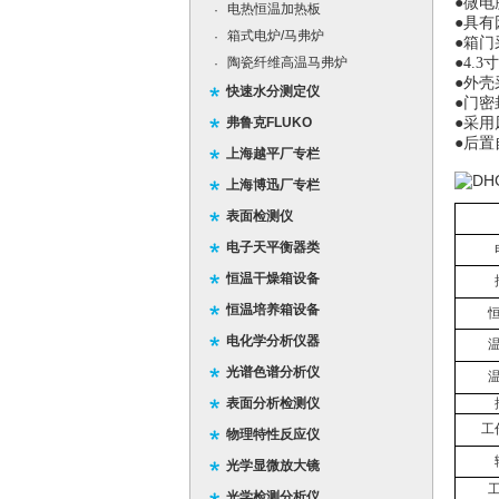
●微电
电热恒温加热板
·
●具
箱式电炉/马弗炉
·
●箱
陶瓷纤维高温马弗炉
●
4.3
寸
·
●外
快速水分测定仪
●门
弗鲁克FLUKO
●采
●后
上海越平厂专栏
上海博迅厂专栏
表面检测仪
电子天平衡器类
恒温干燥箱设备
恒温培养箱设备
电化学分析仪器
光谱色谱分析仪
表面分析检测仪
工
物理特性反应仪
光学显微放大镜
光学检测分析仪