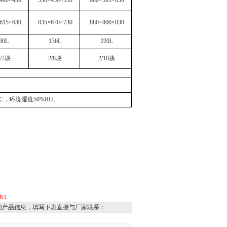
400×450
550×450×550
600×595×650
615×630
835×670×730
880×800×830
80L
136L
220L
2/7块
2/8块
2/10块
，环境湿度50%RH。
6Ｌ
的产品信息，填写下表直接与厂家联系：