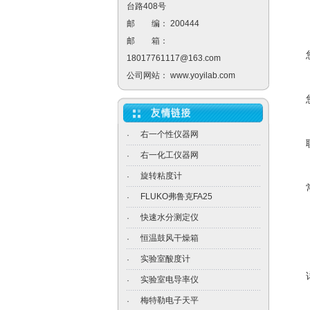
台路408号
邮 编： 200444
邮 箱：
18017761117@163.com
公司网站：
www.yoyilab.com
右一个性仪器网
·
右一化工仪器网
·
旋转粘度计
·
FLUKO弗鲁克FA25
·
快速水分测定仪
·
恒温鼓风干燥箱
·
实验室酸度计
·
实验室电导率仪
·
梅特勒电子天平
·