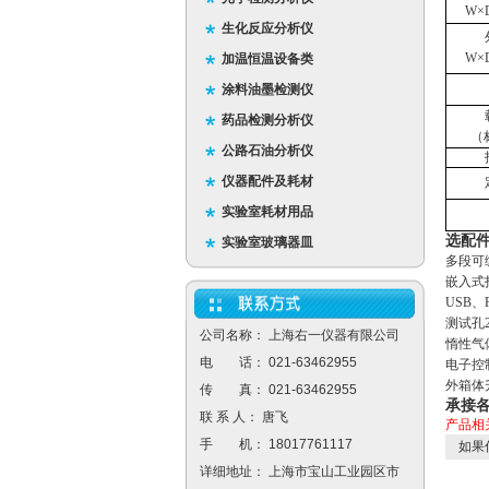
W×
生化反应分析仪
W×
加温恒温设备类
涂料油墨检测仪
药品检测分析仪
（
公路石油分析仪
仪器配件及耗材
实验室耗材用品
选配
实验室玻璃器皿
多段可
嵌入式
USB、
测试孔2
公司名称： 上海右一仪器有限公司
惰性气
电 话： 021-63462955
电子控
外箱体
传 真： 021-63462955
承接
联 系 人： 唐飞
产品相
手 机： 18017761117
如果
详细地址： 上海市宝山工业园区市