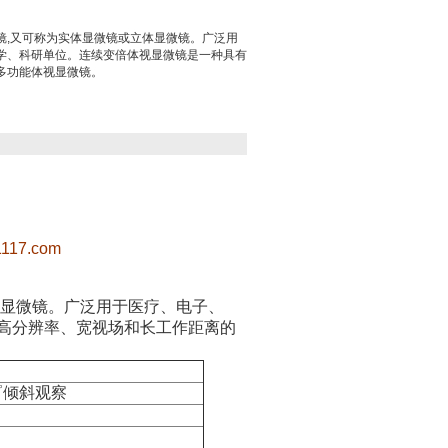
镜,又可称为实体显微镜或立体显微镜。广泛用
学、科研单位。连续变倍体视显微镜是一种具有
多功能体视显微镜。
1117.com
显微镜。广泛用于医疗、电子、
高分辨率、宽视场和长工作距离的
゜倾斜观察