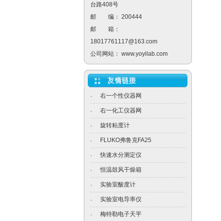
台路408号
邮 编： 200444
邮 箱：
18017761117@163.com
公司网站：
www.yoyilab.com
右一个性仪器网
·
右一化工仪器网
·
旋转粘度计
·
FLUKO弗鲁克FA25
·
快速水分测定仪
·
恒温鼓风干燥箱
·
实验室酸度计
·
实验室电导率仪
·
梅特勒电子天平
·