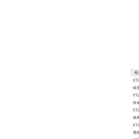
相关
XT
续
XT
倍
XT
体
XT
显