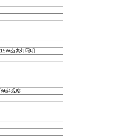
/15W卤素灯照明
゜倾斜观察