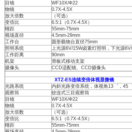
目镜
WF10X/Φ22
物镜
0.7X-4.5X
放大倍数
（可选）
变倍比
6.5:1（0.7X-4.5X）
曈距
55mm-75mm
视场直径
4.5mm-29mm
工作台
圆形载物台直径75mm
照明系统
上光源6V/15W卤素灯照明，下光源6V
工作距离
90mm
机架
滑板式移动支架
摄像头
CCD适配镜、CCD摄像头
XTZ-ES连续变倍体视显微镜
光路系统
内斜光路变倍系统，体视角13゜，45
观察筒
铰连式三目观察筒
目镜
WF10X/Φ22
物镜
0.7X-4.5X
放大倍数
（可选）
变倍比
6.5:1（0.7X-4.5X）
曈距
55mm-75mm
视场直径
4.5mm-29mm