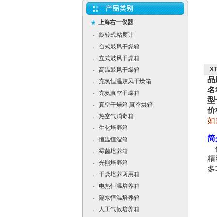
上海右一仪器
旋转式粘度计
·
台式鼓风干燥箱
·
立式鼓风干燥箱
·
X
高温鼓风干燥箱
·
品
充氮恒温鼓风干燥箱
·
名
充氮真空干燥箱
·
型
真空干燥箱 真空烘箱
·
价
热空气消毒箱
·
如
生化培养箱
·
简
恒温恒湿箱
·
体
霉菌培养箱
·
精
光照培养箱
·
多
干燥培养两用箱
·
电热恒温培养箱
·
隔水恒温培养箱
·
人工气候培养箱
·