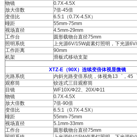
物镜
0.7X-4.5X
放大倍数
7倍-45倍
变倍比
6.5:1（0.7X-4.5X）
曈距
55mm-75mm
视场直径
4.5mm-29mm
工作台
圆形载物台直径75mm
照明系统
上光源6V/15W卤素灯照明，下光源6V
工作距离
90mm
机架
滑板式移动支架
XTZ-E（90X）连续变倍体视显微镜
光路系统
内斜光路变倍系统，体视角13゜，45
观察筒
铰连式三目观察筒
目镜
WF10X/Φ22、20X/Φ11
物镜
0.7X-4.5X
放大倍数
7倍-90倍
变倍比
6.5:1（0.7X-4.5X）
曈距
55mm-75mm
视场直径
5.1mm-33mm
工作台
圆形载物台直径75mm
照明系统
上光源6V/15W卤素灯照明，下光源6V