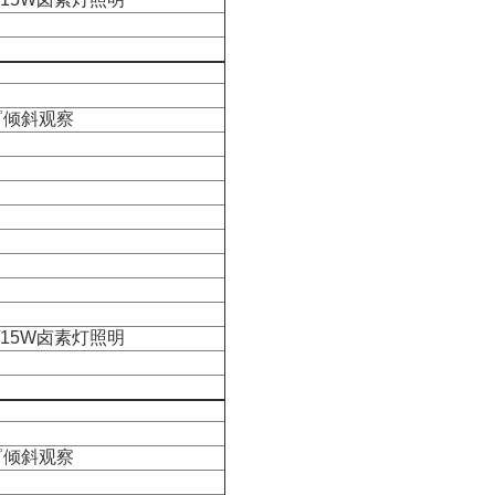
゜倾斜观察
/15W卤素灯照明
゜倾斜观察