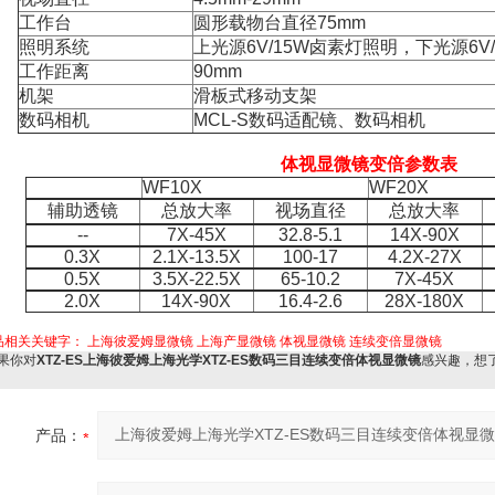
工作台
圆形载物台直径75mm
照明系统
上光源6V/15W卤素灯照明，下光源6V
工作距离
90mm
机架
滑板式移动支架
数码相机
MCL-S数码适配镜、数码相机
体视显微镜变倍参数表
WF10X
WF20X
辅助透镜
总放大率
视场直径
总放大率
--
7X-45X
32.8-5.1
14X-90X
0.3X
2.1X-13.5X
100-17
4.2X-27X
0.5X
3.5X-22.5X
65-10.2
7X-45X
2.0X
14X-90X
16.4-2.6
28X-180X
品相关关键字：
上海彼爱姆显微镜
上海产显微镜
体视显微镜
连续变倍显微镜
果你对
XTZ-ES上海彼爱姆上海光学XTZ-ES数码三目连续变倍体视显微镜
感兴趣，想
产品：