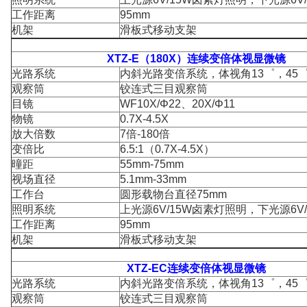
工作距离
95mm
机架
滑板式移动支架
XTZ-E（180X）连续变倍体视显微镜
光路系统
内斜光路变倍系统，体视角13゜，45
观察筒
铰连式三目观察筒
目镜
WF10X/Φ22、20X/Φ11
物镜
0.7X-4.5X
放大倍数
7倍-180倍
变倍比
6.5:1（0.7X-4.5X）
曈距
55mm-75mm
视场直径
5.1mm-33mm
工作台
圆形载物台直径75mm
照明系统
上光源6V/15W卤素灯照明，下光源6V
工作距离
95mm
机架
滑板式移动支架
XTZ-EC连续变倍体视显微镜
光路系统
内斜光路变倍系统，体视角13゜，45
观察筒
铰连式三目观察筒