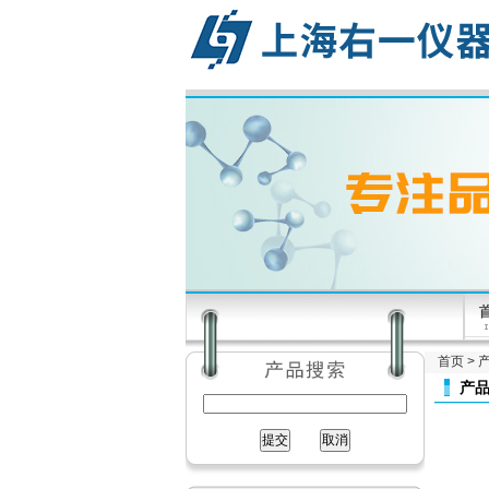
首页
>
产