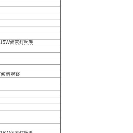
/15W卤素灯照明
゜倾斜观察
/15W卤素灯照明