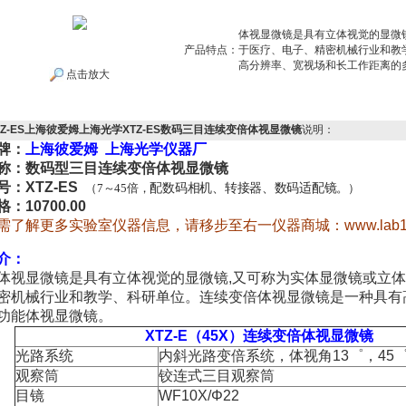
体视显微镜是具有立体视觉的显微
产品特点：
于医疗、电子、精密机械行业和教
高分辨率、宽视场和长工作距离的
点击放大
TZ-ES上海彼爱姆上海光学XTZ-ES数码三目连续变倍体视显微镜
说明：
牌：
上海彼爱姆 上海光学仪器厂
称：数码型三目连续变倍体视显微镜
号：XTZ-ES
（
7
～
45
倍
，
配数码相机、转接器、数码适配镜
。
）
格：10700.00
需了解更多实验室仪器信息，请移步至右一仪器商城：
www.lab
介：
视显微镜是具有立体视觉的显微镜,又可称为实体显微镜或立体
密机械行业和教学、科研单位。连续变倍体视显微镜是一种具有
功能体视显微镜。
XTZ-E（45X）连续变倍体视显微镜
光路系统
内斜光路变倍系统，体视角13゜，45
观察筒
铰连式三目观察筒
目镜
WF10X/Φ22