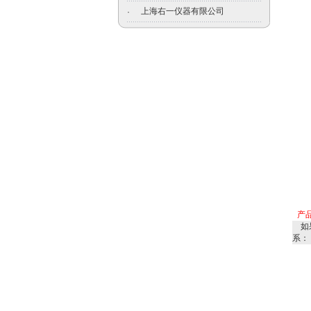
上海右一仪器有限公司
·
产
如
系：