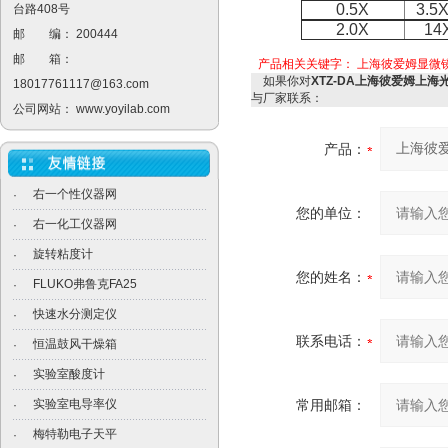
0.5X
3.5X
台路408号
2.0X
14
邮 编： 200444
邮 箱：
产品相关关键字：
上海彼爱姆显微
如果你对
XTZ-DA上海彼爱姆上海
18017761117@163.com
与厂家联系：
公司网站：
www.yoyilab.com
产品：
右一个性仪器网
·
您的单位：
右一化工仪器网
·
旋转粘度计
·
您的姓名：
FLUKO弗鲁克FA25
·
快速水分测定仪
·
联系电话：
恒温鼓风干燥箱
·
实验室酸度计
·
实验室电导率仪
常用邮箱：
·
梅特勒电子天平
·