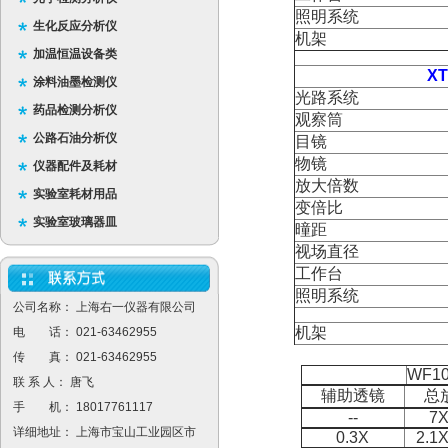
照明系统
生化反应分析仪
机架
加温恒温设备类
X
涂料油墨检测仪
光路系统
药品检测分析仪
观察筒
公路石油分析仪
目镜
物镜
仪器配件及耗材
放大倍数
实验室耗材用品
变倍比
实验室玻璃器皿
曈距
视场直径
工作台
照明系统
公司名称： 上海右一仪器有限公司
机架
电 话： 021-63462955
传 真： 021-63462955
WF1
联 系 人： 唐飞
辅助透镜
总
手 机： 18017761117
--
7X
详细地址： 上海市宝山工业园区市
0.3X
2.1X