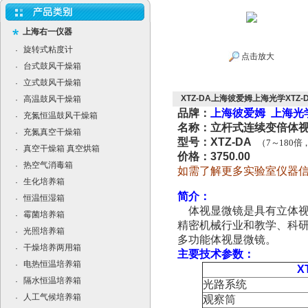
上海右一仪器
旋转式粘度计
·
点击放大
台式鼓风干燥箱
·
立式鼓风干燥箱
·
XTZ-DA上海彼爱姆上海光学XTZ
高温鼓风干燥箱
·
品牌：
上海彼爱姆 上海光
充氮恒温鼓风干燥箱
·
名称：立杆式连续变倍体
充氮真空干燥箱
·
型号：XTZ-DA
（
7
～180
倍
真空干燥箱 真空烘箱
·
价格：3750.00
热空气消毒箱
·
如需了解更多实验室仪器
生化培养箱
·
简介：
恒温恒湿箱
·
体视显微镜是具有立体视
霉菌培养箱
·
精密机械行业和教学、科
光照培养箱
·
多功能体视显微镜。
干燥培养两用箱
·
主要技术参数：
电热恒温培养箱
·
X
隔水恒温培养箱
·
光路系统
人工气候培养箱
·
观察筒