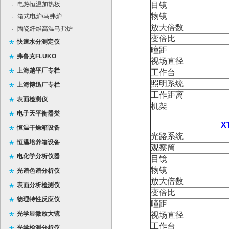
电热恒温加热板
目镜
·
物镜
箱式电炉/马弗炉
·
放大倍数
陶瓷纤维高温马弗炉
·
变倍比
快速水分测定仪
曈距
弗鲁克FLUKO
视场直径
上海越平厂专栏
工作台
照明系统
上海博迅厂专栏
工作距离
表面检测仪
机架
电子天平衡器类
X
恒温干燥箱设备
光路系统
恒温培养箱设备
观察筒
电化学分析仪器
目镜
物镜
光谱色谱分析仪
放大倍数
表面分析检测仪
变倍比
物理特性反应仪
曈距
光学显微放大镜
视场直径
工作台
光学检测分析仪