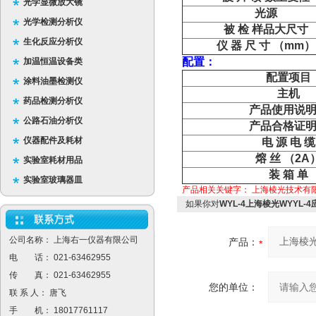
光学显微放大镜
光源
光学检测分析仪
被 检 样品大尺寸
生化反应分析仪
仪 器 尺 寸 （mm）
配置：
加温恒温设备类
配置项目
涂料油墨检测仪
主机
药品检测分析仪
产品使用说
公路石油分析仪
产品合格证
仪器配件及耗材
电 源 电 缆
熔 丝 （2A
实验室耗材用品
装 箱 单
实验室玻璃器皿
产品相关关键字：
上海棱光技术有
如果你对
WYL-4上海棱光WYYL-
公司名称： 上海右一仪器有限公司
产品：
电 话： 021-63462955
传 真： 021-63462955
您的单位：
联 系 人： 唐飞
手 机： 18017761117