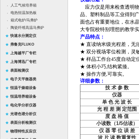
人工气候培养箱
·
应力仪是用来检查透明物
电热恒温加热板
·
品、塑料制品等工业得到
箱式电炉/马弗炉
·
面也占有重要地位，在水晶
陶瓷纤维高温马弗炉
·
大专院校特别理想的教学
快速水分测定仪
产品特点：
★ 直读纳米级光程差，无
弗鲁克FLUKO
★ 双分视场零位检测，灵
上海越平厂专栏
★ 样品工作台45度自动定
上海博迅厂专栏
★ 体积小巧,结构紧揍。
表面检测仪
★ 操作方便,可靠实。
电子天平衡器类
详细参数：
技 术 参 数
恒温干燥箱设备
仪器
恒温培养箱设备
单 色 光 波 长
电化学分析仪器
光 程 差 测 定范围
光谱色谱分析仪
度 盘 格 值
表面分析检测仪
小读数（1/5估读）
仪 器 零 位 误 差
物理特性反应仪
波 片 读 数重复性