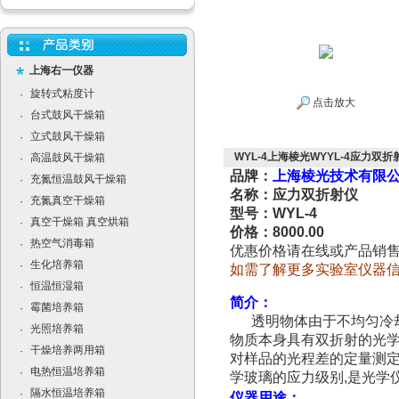
上海右一仪器
旋转式粘度计
·
点击放大
台式鼓风干燥箱
·
立式鼓风干燥箱
·
WYL-4上海棱光WYYL-4应力双折
高温鼓风干燥箱
·
品牌：
上海棱光技术有限
充氮恒温鼓风干燥箱
·
名称：应力双折射仪
充氮真空干燥箱
·
型号：WYL-4
真空干燥箱 真空烘箱
·
价格：8000.00
热空气消毒箱
·
优惠价格请在线或产品销
生化培养箱
·
如需了解更多实验室仪器
恒温恒湿箱
·
简介：
霉菌培养箱
·
透明物体由于不均匀冷
光照培养箱
·
物质本身具有双折射的光学
干燥培养两用箱
·
对样品的光程差的定量测定
电热恒温培养箱
·
学玻璃的应力级别,是光学
隔水恒温培养箱
·
仪器用途：