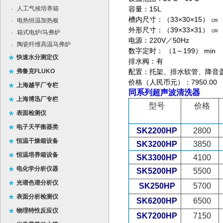
人工气候培养箱
容量：15L
·
槽内尺寸：（33×30×15） ㎝
电热恒温加热板
·
外形尺寸：（39×33×31） ㎝
箱式电炉/马弗炉
·
电源：220V／50Hz
陶瓷纤维高温马弗炉
·
数字定时： （1～199） min
快速水分测定仪
排水阀：有
弗鲁克FLUKO
配置：托架、排水软管、降音
价格（人民币元）：7950.00
上海越平厂专栏
同系列超声波清洗器
上海博迅厂专栏
型号
价格
表面检测仪
电子天平衡器类
SK2200HP
2800
恒温干燥箱设备
SK3200HP
3850
恒温培养箱设备
SK3300HP
4100
电化学分析仪器
SK5200HP
5500
光谱色谱分析仪
SK250HP
5700
表面分析检测仪
SK6200HP
6500
物理特性反应仪
SK7200HP
7150