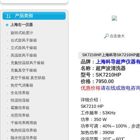
上海右一仪器
旋转式粘度计
·
点击放大
台式鼓风干燥箱
·
立式鼓风干燥箱
·
SK7210HP上海科导SK7210H
高温鼓风干燥箱
·
品牌：
上海科导超声仪器
充氮恒温鼓风干燥箱
·
名称：超声波清洗器
充氮真空干燥箱
·
型号：SK7210HP
真空干燥箱 真空烘箱
·
价格：7950.00
热空气消毒箱
·
优惠价格
请在线或致电咨
生化培养箱
·
详细介绍：
恒温恒湿箱
·
SK7210 HP
霉菌培养箱
·
工作频率：53KHz
光照培养箱
·
功率：350 W
干燥培养两用箱
·
功率可调：40%～100%，步
电热恒温培养箱
·
加热功率：390W
隔水恒温培养箱
·
设温范围：20℃～60℃