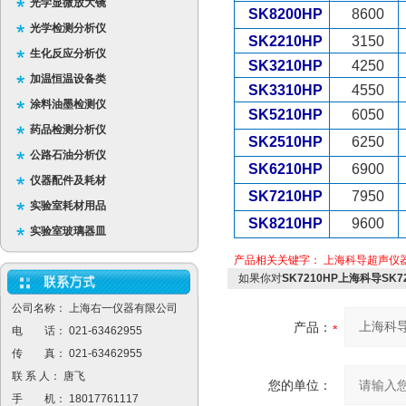
光学显微放大镜
SK8200HP
8600
光学检测分析仪
SK2210HP
3150
生化反应分析仪
SK3210HP
4250
加温恒温设备类
SK3310HP
4550
涂料油墨检测仪
SK5210HP
6050
药品检测分析仪
SK2510HP
6250
公路石油分析仪
SK6210HP
6900
仪器配件及耗材
SK7210HP
7950
实验室耗材用品
SK8210HP
9600
实验室玻璃器皿
产品相关关键字：
上海科导超声仪
如果你对
SK7210HP上海科导SK
公司名称： 上海右一仪器有限公司
产品：
电 话： 021-63462955
传 真： 021-63462955
联 系 人： 唐飞
您的单位：
手 机： 18017761117