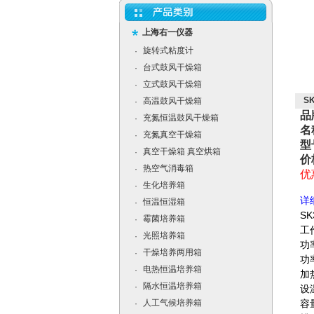
上海右一仪器
旋转式粘度计
·
台式鼓风干燥箱
·
立式鼓风干燥箱
·
S
高温鼓风干燥箱
·
品
充氮恒温鼓风干燥箱
·
名
充氮真空干燥箱
·
型
真空干燥箱 真空烘箱
·
价
热空气消毒箱
·
优
生化培养箱
·
详
恒温恒湿箱
·
SK
霉菌培养箱
·
工
光照培养箱
·
功
干燥培养两用箱
·
功
电热恒温培养箱
·
加
隔水恒温培养箱
·
设
人工气候培养箱
容量
·