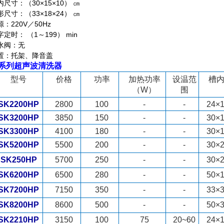
内尺寸：（30×15×10） ㎝
形尺寸：（33×18×24） ㎝
源：220V／50Hz
字定时： （1～199） min
水阀：无
置：托架、降音盖
系列超声波清洗器
型号
价格
功率
加热功率
设温范
槽
（W）
围
SK2200HP
2800
100
-
-
24×
SK3200HP
3850
150
-
-
30×
SK3300HP
4100
180
-
-
30×
SK5200HP
5500
200
-
-
30×
SK250HP
5700
250
-
-
30×
SK6200HP
6500
280
-
-
50×
SK7200HP
7150
350
-
-
33×
SK8200HP
8600
500
-
-
50×
SK2210HP
3150
100
75
20~60
24×