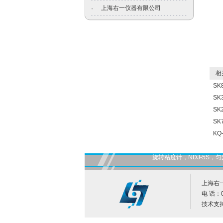
上海右一仪器有限公司
·
相关
SK
SK
SK
SK
KQ
旋转粘度计，NDJ-5S
上海右
电 话：0
技术支