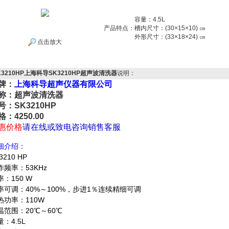
容量：4.5L
产品特点：
槽内尺寸：(30×15×10) ㎝
外形尺寸：(33×18×24) ㎝
点击放大
K3210HP上海科导SK3210HP超声波清洗器
说明：
牌：
上海科导超声仪器有限公司
称：超声波清洗器
号：SK3210HP
格：4250.00
惠价格
请在线或致电咨询销售客服
细介绍：
3210 HP
作频率：53KHz
率：150 W
率可调：40%～100%，步进1％连续精细可调
热功率：110W
温范围：20℃～60℃
：4.5L