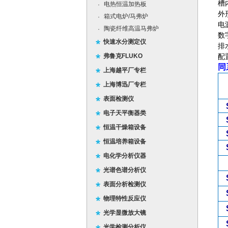
槽
电热恒温加热板
·
外
箱式电炉/马弗炉
·
电
陶瓷纤维高温马弗炉
·
数
快速水分测定仪
排
弗鲁克FLUKO
配
同
上海越平厂专栏
上海博迅厂专栏
表面检测仪
电子天平衡器类
恒温干燥箱设备
恒温培养箱设备
电化学分析仪器
光谱色谱分析仪
表面分析检测仪
物理特性反应仪
光学显微放大镜
光学检测分析仪