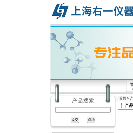
首页
>
产