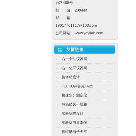
台路408号
邮 编： 200444
邮 箱：
18017761117@163.com
公司网站：
www.yoyilab.com
右一个性仪器网
·
右一化工仪器网
·
旋转粘度计
·
FLUKO弗鲁克FA25
·
快速水分测定仪
·
恒温鼓风干燥箱
·
实验室酸度计
·
实验室电导率仪
·
梅特勒电子天平
·