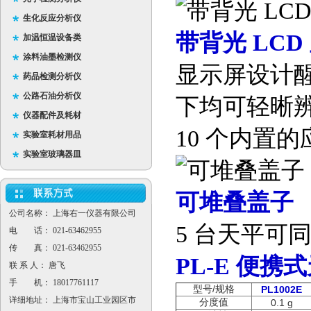
生化反应分析仪
带背光 LCD
加温恒温设备类
涂料油墨检测仪
显示屏设计
药品检测分析仪
公路石油分析仪
下均可轻晰
仪器配件及耗材
10 个内置
实验室耗材用品
实验室玻璃器皿
可堆叠盖子
公司名称： 上海右一仪器有限公司
5 台天平可
电 话： 021-63462955
传 真： 021-63462955
PL-E
便携式
联 系 人： 唐飞
手 机： 18017761117
/
型号
规格
PL1002E
详细地址： 上海市宝山工业园区市
分度值
0.1 g