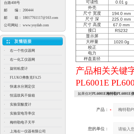
可读性
0.01 g
台路408号
外壳
邮 编： 200444
尺寸
宽度
194.0 mm
邮 箱：
18017761117@163.com
尺寸
深
225.0 mm
尺寸
高度
67.0 mm
公司网站：
www.yoyilab.com
接口
RS232
显示屏
大秤量
1020.0g
校正
·
右一个性仪器网
电力
秤盘直径
·
右一化工仪器网
产品相关关键
·
旋转粘度计
·
FLUKO弗鲁克FA25
PL6001E
PL6
·
快速水分测定仪
如果你对
PL6001E梅特勒PL600
·
恒温鼓风干燥箱
·
实验室酸度计
产品：
·
实验室电导率仪
·
梅特勒电子天平
您的单位：
·
上海右一仪器有限公司