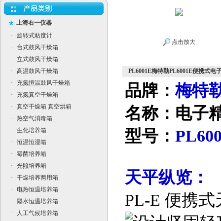
上海右一仪器
·
旋转式粘度计
点击放大
·
台式鼓风干燥箱
·
立式鼓风干燥箱
·
高温鼓风干燥箱
PL6001E梅特勒PL6001E便携式
·
充氮恒温鼓风干燥箱
品牌：
梅特勒
·
充氮真空干燥箱
·
真空干燥箱 真空烘箱
名称：电子
·
热空气消毒箱
·
生化培养箱
型号：
PL60
·
恒温恒湿箱
·
霉菌培养箱
·
光照培养箱
天平纵览：
·
干燥培养两用箱
·
电热恒温培养箱
PL-E 便携
·
隔水恒温培养箱
·
人工气候培养箱