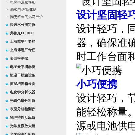
·
电热恒温加热板
·
箱式电炉/马弗炉
设计坚固轻
·
陶瓷纤维高温马弗炉
快速水分测定仪
设计轻巧，
弗鲁克FLUKO
器，确保准
上海越平厂专栏
上海博迅厂专栏
时工作台面
表面检测仪
电子天平衡器类
恒温干燥箱设备
小巧便携
恒温培养箱设备
电化学分析仪器
设计轻巧，
光谱色谱分析仪
能轻松称量。
表面分析检测仪
物理特性反应仪
源或电池供
光学显微放大镜
光学检测分析仪