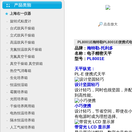
上海右一仪器
旋转式粘度计
·
点击放大
台式鼓风干燥箱
·
立式鼓风干燥箱
·
PL8001E梅特勒PL8001E便携
高温鼓风干燥箱
·
品牌：
梅特勒-托利多
充氮恒温鼓风干燥箱
·
名称：电子精密天平
充氮真空干燥箱
·
型号：
PL8001E
真空干燥箱 真空烘箱
·
天平纵览：
热空气消毒箱
·
PL-E 便携式天平
生化培养箱
·
设计坚固轻巧
恒温恒湿箱
·
设计轻巧，同时也很坚固，并配
霉菌培养箱
·
到高性能。
光照培养箱
·
小巧便携
干燥培养两用箱
·
设计轻巧，节省空间，即使在小的
电热恒温培养箱
·
有电源时成为理想选择。
隔水恒温培养箱
·
带背光 LCD 显示屏
人工气候培养箱
·