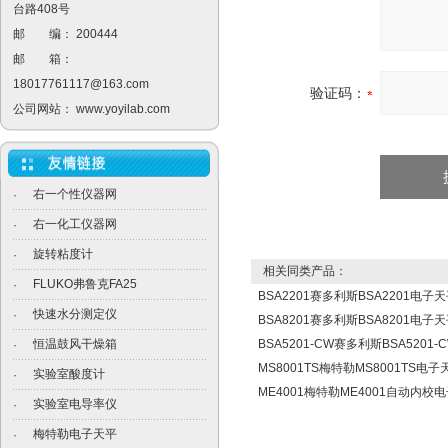
台路408号
邮 编： 200444
邮 箱：
18017761117@163.com
验证码：
公司网站：
www.yoyilab.com
右一个性仪器网
·
右一化工仪器网
·
旋转粘度计
·
相关同类产品：
FLUKO弗鲁克FA25
·
BSA2201赛多利斯BSA2201电子
快速水分测定仪
·
BSA8201赛多利斯BSA8201电子
恒温鼓风干燥箱
BSA5201-CW赛多利斯BSA520
·
MS8001TS梅特勒MS8001TS电
实验室酸度计
·
ME4001梅特勒ME4001自动内校
实验室电导率仪
·
梅特勒电子天平
·