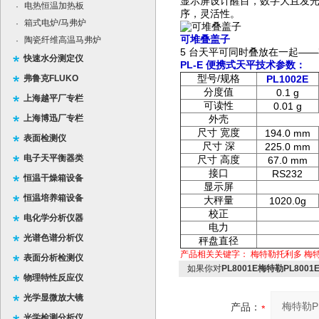
显示屏设计醒目，数字大且发光
电热恒温加热板
·
序，灵活性。
箱式电炉/马弗炉
·
可堆叠盖子
陶瓷纤维高温马弗炉
·
5 台天平可同时叠放在一起—
快速水分测定仪
PL-E
便携式天平技术参数：
/
弗鲁克FLUKO
型号
规格
PL1002E
分度值
0.1 g
上海越平厂专栏
可读性
0.01 g
上海博迅厂专栏
外壳
尺寸
宽度
194.0 mm
表面检测仪
尺寸
深
225.0 mm
电子天平衡器类
尺寸
高度
67.0 mm
接口
RS232
恒温干燥箱设备
显示屏
恒温培养箱设备
大秤量
1020.0g
校正
电化学分析仪器
电力
光谱色谱分析仪
秤盘直径
产品相关关键字：
梅特勒托利多
梅
表面分析检测仪
如果你对
PL8001E梅特勒PL80
物理特性反应仪
光学显微放大镜
产品：
光学检测分析仪