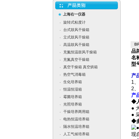
上海右一仪器
旋转式粘度计
·
台式鼓风干燥箱
·
立式鼓风干燥箱
·
B
高温鼓风干燥箱
·
品
充氮恒温鼓风干燥箱
·
名
充氮真空干燥箱
·
型
真空干燥箱 真空烘箱
·
热空气消毒箱
·
产
1
生化培养箱
·
2
恒温恒湿箱
·
产
霉菌培养箱
·
◆
光照培养箱
·
●
干燥培养两用箱
·
●
电热恒温培养箱
·
◆
隔水恒温培养箱
·
现
人工气候培养箱
·