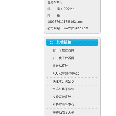
台路408号
邮 编： 200444
邮 箱：
18017761117@163.com
公司网站：
www.yoyilab.com
右一个性仪器网
·
右一化工仪器网
·
旋转粘度计
·
FLUKO弗鲁克FA25
·
快速水分测定仪
·
恒温鼓风干燥箱
·
实验室酸度计
·
实验室电导率仪
·
梅特勒电子天平
·