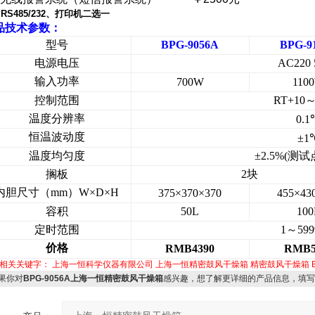
：
RS485/232
、打印机二选一
品技术参数：
型号
BPG-9056A
BPG-9
电源电压
AC220 
输入功率
700W
110
控制范围
RT+10
温度分辨率
0.1
恒温波动度
±1
温度均匀度
±2.5%(测试
搁板
2块
内胆尺寸（mm）W×D×H
375×370×370
455×43
容积
50L
100
定时范围
1～599
价格
RMB4390
RMB5
相关关键字：
上海一恒科学仪器有限公司
上海一恒精密鼓风干燥箱
精密鼓风干燥箱
果你对
BPG-9056A上海一恒精密鼓风干燥箱
感兴趣，想了解更详细的产品信息，填写