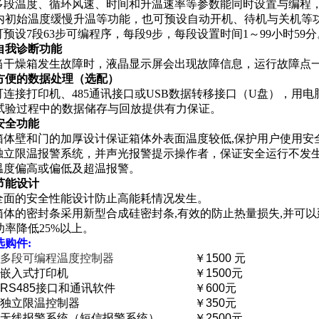
 多段温度、循环风速、时间和升温速率等参数能同时设置与编程
内初始温度缓慢升温等功能，也可预设自动开机、待机与关机等
 可预设7段63步可编程序，每段9步，每段设置时间1～99小时59分
自我诊断功能
 当干燥箱发生故障时，液晶显示屏会出现故障信息，运行故障点
方便的数据处理（选配）
 可连接打印机、485通讯接口或USB数据转移接口（U盘），用
试验过程中的数据储存与回放提供有力保证。
安全功能
 箱体壁和门的加厚设计保证箱体外表面温度较低,保护用户使用安
 独立限温报警系统，并声光报警提示操作者，保证安全运行不发
 温度偏高或偏低及超温报警。
节能设计
 全面的安全性能设计防止高能耗情况发生。
 箱体的密封条采用新型合成硅密封条,有效的防止热量损失,并可
功率降低25%以上。
选购件:
多段可编程温度控制器
￥
1500
元
嵌入式打印机
￥
1500
元
RS485
接口和通讯软件
￥
600
元
独立限温控制器
￥
350
元
无线报警系统（短信报警系统）
￥
2500
元