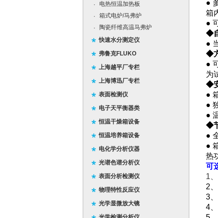
●
电热恒温加热板
·
箱
箱式电炉/马弗炉
·
●
陶瓷纤维高温马弗炉
·
◆
快速水分测定仪
●
◆
弗鲁克FLUKO
●
上海越平厂专栏
为
上海博迅厂专栏
◆
●
表面检测仪
●
电子天平衡器类
●
恒温干燥箱设备
◆
●
恒温培养箱设备
●
电化学分析仪器
热
光谱色谱分析仪
可
1
、
表面分析检测仪
2
、
物理特性反应仪
3
、
光学显微放大镜
4
、
5
、
光学检测分析仪