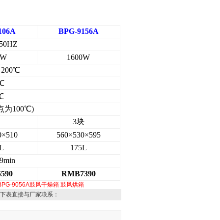
106A
BPG-9156A
50HZ
0W
1600W
～200℃
℃
℃
点为100℃)
3块
0×510
560×530×595
L
175L
9min
590
RMB7390
BPG-9056A鼓风干燥箱
鼓风烘箱
下表直接与厂家联系：