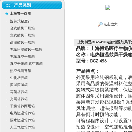
上海右一仪器
旋转式粘度计
·
点击放大
台式鼓风干燥箱
·
立式鼓风干燥箱
·
上海博迅BGZ-456电热恒温鼓风干
高温鼓风干燥箱
·
品牌：上海博迅医疗生物
充氮恒温鼓风干燥箱
·
名称：电热恒温鼓风干燥
充氮真空干燥箱
·
型号：
BGZ-456
真空干燥箱 真空烘箱
·
热空气消毒箱
产品特点：
·
外壳采用冷轧钢板制造，
生化培养箱
·
采用高品质的保温材料使整
恒温恒湿箱
·
旋转式两级锁紧结构，保
霉菌培养箱
·
腔体四角采用圆角设计，
光照培养箱
·
采用新开发
PMMA
Ⅱ
操作系
干燥培养两用箱
·
风速调控、超温报警等功
电热恒温培养箱
·
具有倒计时预约功能；
隔水恒温培养箱
可编程程序设计，可设置
1
·
预热腔设计，空气加热混
人工气候培养箱
·