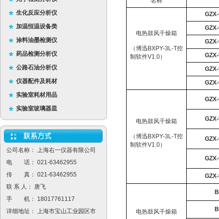
名称
生化反应分析仪
GZX
加温恒温设备类
GZX
电热鼓风干燥箱
涂料油墨检测仪
GZX
（博迅
BXPY-3L-T
控
药品检测分析仪
GZX
制软件
V1.0
）
公路石油分析仪
GZX
仪器配件及耗材
GZX
实验室耗材用品
GZX
实验室玻璃器皿
GZX
电热鼓风干燥箱
（博迅
BXPY-3L-T
控
GZX
制软件
V1.0
）
公司名称： 上海右一仪器有限公司
GZX
电 话： 021-63462955
传 真： 021-63462955
GZX
联 系 人： 唐飞
B
手 机： 18017761117
B
详细地址： 上海市宝山工业园区市
电热鼓风干燥箱