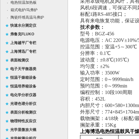
采用罩级电机及风叶，具
电热恒温加热板
·
风机
6
段调速，可保证不同
箱式电炉/马弗炉
·
标配
1
路
RS-485
接口；
陶瓷纤维高温马弗炉
·
具有来电恢复功能，保证
快速水分测定仪
技术参数：
型号：
BGZ-456
弗鲁克FLUKO
电源电压：
AC 220V±10%/
上海越平厂专栏
控温范围：室温
+5
～
300
℃
上海博迅厂专栏
分辨率：
0.1
℃
波动度：
±0.8
℃
(105
℃
)
表面检测仪
均匀度：
±2%
电子天平衡器类
输入功率：
3500W
恒温干燥箱设备
定时范围：
0
～
9999min/h
预约范围：
0
～
999min
恒温培养箱设备
编程控制：
10
段
100
周期
电化学分析仪器
容积：
452L
光谱色谱分析仪
内胆尺寸：
600×580×1300
外形尺寸：
774×845×1704
表面分析检测仪
载物搁架：
4/18
块（标配
/
物理特性反应仪
搁架承重：
15Kg
光学显微放大镜
上海博迅电热恒温鼓风干
光学检测分析仪