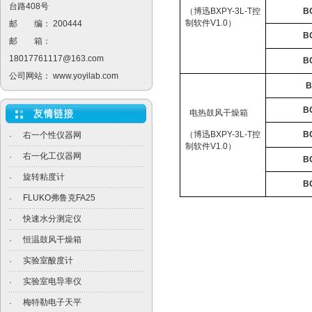
台路408号
（博迅
BXPY-3L-T
控
B
制软件
V1.0
）
邮 编： 200444
B
邮 箱：
18017761117@163.com
B
公司网站：
www.yoyilab.com
B
B
电热鼓风干燥箱
（博迅
BXPY-3L-T
控
B
右一个性仪器网
·
制软件
V1.0
）
右一化工仪器网
·
B
旋转粘度计
·
B
FLUKO弗鲁克FA25
·
快速水分测定仪
·
恒温鼓风干燥箱
·
实验室酸度计
·
实验室电导率仪
·
梅特勒电子天平
·