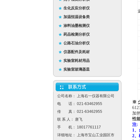
生化反应分析仪
加温恒温设备类
涂料油墨检测仪
药品检测分析仪
公路石油分析仪
仪器配件及耗材
实验室耗材用品
实验室玻璃器皿
公司名称： 上海右一仪器有限公司
※ 
电 话： 021-63462955
612
传 真： 021-63462955
加
性
联 系 人： 唐飞
注:
手 机： 18017761117
1
详细地址： 上海市宝山工业园区市
2
、