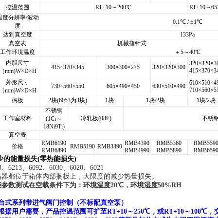
控温范围
RT+10～200℃
RT+10～6
温度分辨率/波动
0.1℃ / ±1℃
度
达到真空度
133Pa
真空表
机械指针式
工作环境温度
＋5～40℃
内胆尺寸
320×320×3
415×370×345
300×300×275
320×320×300
415×370×3
（mm)W×D×H
外形尺寸
610×510×4
730×560×550
605×490×450
630×510×490
710×560×5
（mm)W×D×H
搁板
2块(6053为3块)
1块
1块/2块
1块/2块
不锈钢
工作室材料
冷轧板(08F)
不锈钢(
(1Cr～
18Ni9Ti)
真空表
RMB6190
RMB4390
RMB5360
RMB559
价格
RMB5190
RMB3390
RMB6890
RMB4990
RMB5890
RMB659
少的能量损失(零热能损失)
3、6213、6092、6030、6020、6021
热器都位于箱体内部搁板上，大限度的减少热量损失。
能参数测试在空载条件下为：环境温度20℃，环境湿度50%RH
、台式系列带进气阀门控制（不标配真空泵）
根据用户需要，产品控温范围可扩至RT+10～250℃，或RT+10～100℃