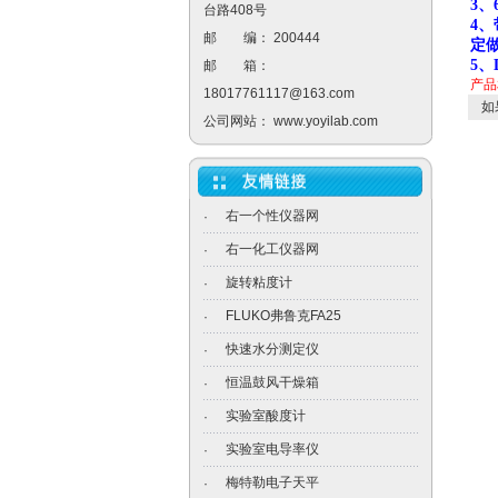
3
、
台路408号
4
邮 编： 200444
定做
5
、
邮 箱：
产品
18017761117@163.com
如
公司网站：
www.yoyilab.com
右一个性仪器网
·
右一化工仪器网
·
旋转粘度计
·
FLUKO弗鲁克FA25
·
快速水分测定仪
·
恒温鼓风干燥箱
·
实验室酸度计
·
实验室电导率仪
·
梅特勒电子天平
·