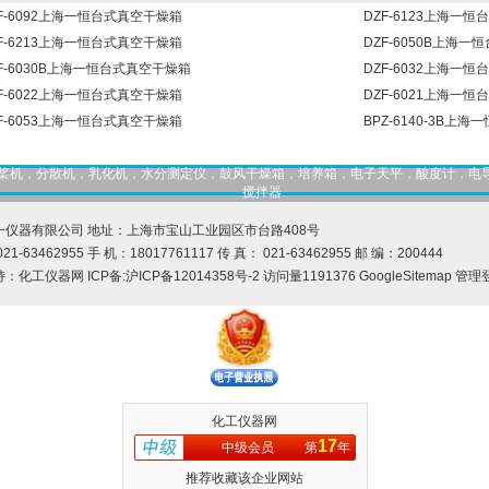
F-6092上海一恒台式真空干燥箱
DZF-6123上海一
F-6213上海一恒台式真空干燥箱
DZF-6050B上海
F-6030B上海一恒台式真空干燥箱
DZF-6032上海一
F-6022上海一恒台式真空干燥箱
DZF-6021上海一
F-6053上海一恒台式真空干燥箱
BPZ-6140-3B上
，匀桨机，分散机，乳化机，水分测定仪，鼓风干燥箱，培养箱，电子天平，酸度计，电
搅拌器
一仪器有限公司 地址：上海市宝山工业园区市台路408号
21-63462955 手 机：18017761117 传 真： 021-63462955 邮 编：200444
持：
化工仪器网
ICP备:
沪ICP备12014358号-2
访问量1191376
GoogleSitemap
管理
化工仪器网
17
中级会员
第
年
推荐收藏该企业网站