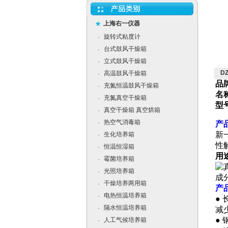
上海右一仪器
旋转式粘度计
·
台式鼓风干燥箱
·
立式鼓风干燥箱
·
D
高温鼓风干燥箱
·
品
充氮恒温鼓风干燥箱
·
名
充氮真空干燥箱
·
型
真空干燥箱 真空烘箱
·
热空气消毒箱
·
产
新
生化培养箱
·
性
恒温恒湿箱
·
用
霉菌培养箱
·
光照培养箱
·
成
干燥培养两用箱
·
产
电热恒温培养箱
·
●
隔水恒温培养箱
·
减
●
人工气候培养箱
·