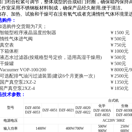
 箱门闭合松紧可调节，整体成型的合成硅门封圈，确保箱内保持
 工作室采用不锈钢板材料制成，确保产品经久耐用,便于清洁。
 储存、加热、试验和干燥可在没有氧气或者充满惰性气体环境里
选购件：
加选购件交货期为7天；
智能型程序液晶温度控制器
￥1500 元
惰性气体进气阀
￥500元
真空表
￥750元
下箱体柜
￥1000元
液态水过滤器(按规格型号定价，适用高湿干燥用)
￥500元
干燥罐
￥500元
acuumer VOP-100/200
￥8000元/
可选配排气油污过滤装置(建议6个月更换一次）
￥2500元
国产真空泵2XZ-2
￥1350元
国产真空泵2XZ-4
￥1850元
品技术参数：
台式机
化学
生物
型号
DZF-6050
DZF-6020
DZF-6051
DZF-6021
DZF-6030A
DZF-6030
DZF-6053
DZF-6022
DZF-6032
DZF-6050
电源电压
AC220V 50HZ
500W
250W
输入功率
1400W
400W/700W
900W
600W