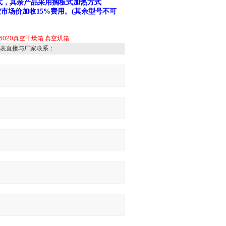
四周捆绑式，其余产品采用搁板式加热方式
按市场价加收15%费用。(其余型号不可
-6020真空干燥箱
真空烘箱
表直接与厂家联系：