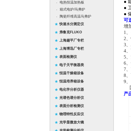
●
电热恒温加热板
·
●
箱式电炉/马弗炉
·
●
陶瓷纤维高温马弗炉
·
可
快速水分测定仪
增
1
、
弗鲁克FLUKO
2
、
上海越平厂专栏
3
、
上海博迅厂专栏
4
、
5
、
表面检测仪
6
、
电子天平衡器类
7
、V
恒温干燥箱设备
8
、
9
、
恒温培养箱设备
电化学分析仪器
产
光谱色谱分析仪
表面分析检测仪
物理特性反应仪
光学显微放大镜
光学检测分析仪