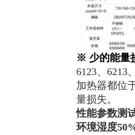
外形尺寸
730×560×55
（mm)W×D×H
搁板
2块(6053为3
不锈钢
工作室材料
(1Cr～
18Ni9Ti)
真空表
RMB6190
价格
RMB
RMB6890
※ 少的能量
6123、6213
加热器都位
量损失。
性能参数测试
环境湿度50