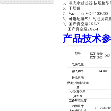
5
、液态水过滤器(按规格型
6
、干燥罐
7
、Vacuumer VOP-100/200
8
、可选配排气油污过滤装置
9
、国产真空泵2XZ-2
国产真空泵2XZ-4
产品技术参
型号
DZF-6050
DZF-
DZF-6053
电源电压
输入功率
1400W
控温范围
温度分辨率/波动
度
达到真空度
真空表
工作环境温度
内胆尺寸
415×370×34
（mm)W×D×H