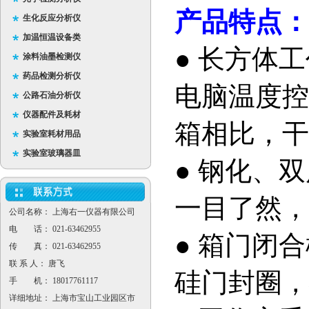
产品特点：
生化反应分析仪
加温恒温设备类
● 长方体
涂料油墨检测仪
药品检测分析仪
电脑温度控
公路石油分析仪
仪器配件及耗材
箱相比，干
实验室耗材用品
实验室玻璃器皿
● 钢化、
一目了然，
公司名称： 上海右一仪器有限公司
电 话： 021-63462955
● 箱门闭
传 真： 021-63462955
联 系 人： 唐飞
硅门封圈，
手 机： 18017761117
详细地址： 上海市宝山工业园区市