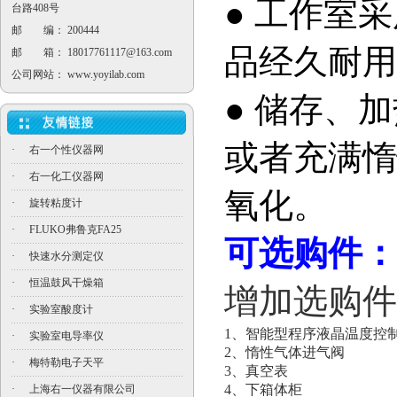
● 工作室
台路408号
邮 编： 200444
品经久耐用
邮 箱：
18017761117@163.com
公司网站：
www.yoyilab.com
● 储存、
或者充满惰
·
右一个性仪器网
·
右一化工仪器网
氧化。
·
旋转粘度计
·
FLUKO弗鲁克FA25
可选购件：
·
快速水分测定仪
·
恒温鼓风干燥箱
增加选购件
·
实验室酸度计
1
、智能型程序液晶温度控
·
实验室电导率仪
2
、惰性气体进气阀
·
梅特勒电子天平
3
、真空表
4
、下箱体柜
·
上海右一仪器有限公司