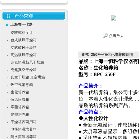
上海右一仪器
旋转式粘度计
·
点击放大
台式鼓风干燥箱
·
立式鼓风干燥箱
·
BPC-250F一恒生化培养箱
说明：
高温鼓风干燥箱
·
品牌：上海一恒科学仪器有
充氮恒温鼓风干燥箱
·
名称：
生化培养箱
充氮真空干燥箱
·
型号：
BPC-250F
真空干燥箱 真空烘箱
·
热空气消毒箱
·
产品简介：
新一代培养箱，集公司十多
生化培养箱
·
位。本着人性化设计理念，
恒温恒湿箱
·
品质的培养箱系列产品。
霉菌培养箱
·
产品特点：
光照培养箱
·
◆人性化设计
干燥培养两用箱
·
● 全新无氟设计，使您始
电热恒温培养箱
·
● 大屏幕液晶显示，多组
隔水恒温培养箱
·
● 采用镜面不锈钢内胆，