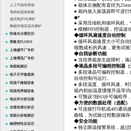
● 箱体左侧配有直径为25
人工气候培养箱
·
● 箱内放入振荡器即可进
电热恒温加热板
·
◆*
箱式电炉/马弗炉
·
● 采用压缩机和循环风机
陶瓷纤维高温马弗炉
·
● 模糊PID控制器，控温
快速水分测定仪
◆循环风扇速度自动控制
● 循环风扇速度大小可自动
弗鲁克FLUKO
细胞成长的风速，避免试验
上海越平厂专栏
◆自我诊断功能
上海博迅厂专栏
● 当培养箱发生故障时，
◆液晶多段可编程控制器（
表面检测仪
● 多段液晶可编程控制器
电子天平衡器类
自动控制与运行。
恒温干燥箱设备
● 多段温度、循环风速、
箱内初始温度缓慢升温等功
恒温培养箱设备
● 可预设7段63步可编程序
电化学分析仪器
◆方便的数据处理（选配）
光谱色谱分析仪
● 可连接打印机或485通
曲线，为试验过程数据储存
表面分析检测仪
◆安全功能
物理特性反应仪
● 独立限温报警系统，超