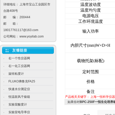
温度波动度
详细地址： 上海市宝山工业园区市
温度均匀度
台路408号
电源电压
邮 编： 200444
工作环境温度
邮 箱：
18017761117@163.com
输入功率
公司网站：
www.yoyilab.com
内胆尺寸(mm)W×D×H
右一个性仪器网
·
载物托架(标配)
右一化工仪器网
·
定时范围
旋转粘度计
·
价格
FLUKO弗鲁克FA25
·
快速水分测定仪
·
备注
恒温鼓风干燥箱
产品相关关键字：
上海一恒科学仪器
·
如果你对
BPC-250F一恒生化培养
实验室酸度计
·
实验室电导率仪
·