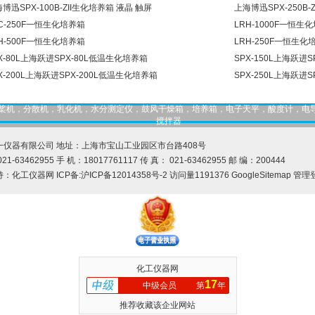
博迅SPX-100B-ZII生化培养箱 液晶 触屏
上海博迅SPX-250B-
C-250F一恒生化培养箱
LRH-1000F一恒生
H-500F一恒生化培养箱
LRH-250F一恒生化
X-80L上海跃进SPX-80L低温生化培养箱
SPX-150L上海跃进
X-200L上海跃进SPX-200L低温生化培养箱
SPX-250L上海跃进
，匀桨机，分散机，乳化机，水分测定仪，鼓风干燥箱，培养箱，电子天平，酸度计，电
搅拌器
一仪器有限公司 地址：上海市宝山工业园区市台路408号
21-63462955 手 机：18017761117 传 真： 021-63462955 邮 编：200444
持：
化工仪器网
ICP备:
沪ICP备12014358号-2
访问量1191376
GoogleSitemap
管理
化工仪器网
17
中级会员
第
年
推荐收藏该企业网站