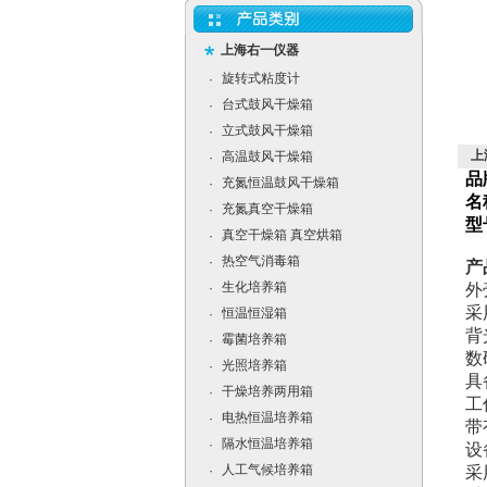
上海右一仪器
旋转式粘度计
·
台式鼓风干燥箱
·
立式鼓风干燥箱
·
上
高温鼓风干燥箱
·
品
充氮恒温鼓风干燥箱
·
名
充氮真空干燥箱
·
型
真空干燥箱 真空烘箱
·
热空气消毒箱
·
产
生化培养箱
·
外
采
恒温恒湿箱
·
背
霉菌培养箱
·
数
光照培养箱
·
具
干燥培养两用箱
·
工
电热恒温培养箱
·
带
隔水恒温培养箱
·
设
人工气候培养箱
·
采