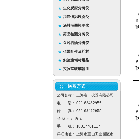
生化反应分析仪
加温恒温设备类
B
涂料油墨检测仪
软
药品检测分析仪
公路石油分析仪
仪器配件及耗材
实验室耗材用品
B
软
实验室玻璃器皿
公司名称： 上海右一仪器有限公司
电 话： 021-63462955
传 真： 021-63462955
B
软
联 系 人： 唐飞
手 机： 18017761117
详细地址： 上海市宝山工业园区市