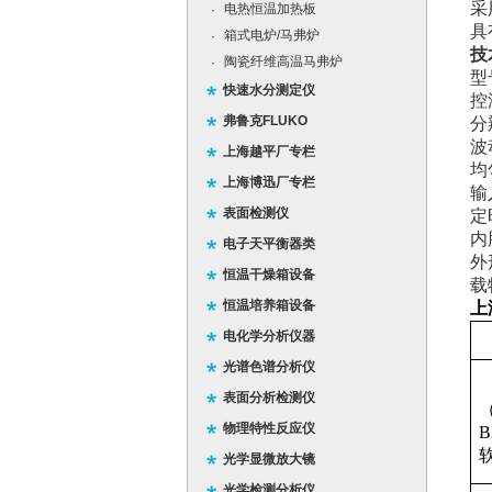
采
电热恒温加热板
·
具
箱式电炉/马弗炉
·
技
陶瓷纤维高温马弗炉
·
型
快速水分测定仪
控
弗鲁克FLUKO
分
波
上海越平厂专栏
均
上海博迅厂专栏
输
表面检测仪
定
内
电子天平衡器类
外
恒温干燥箱设备
载
恒温培养箱设备
上
电化学分析仪器
光谱色谱分析仪
表面分析检测仪
物理特性反应仪
B
软
光学显微放大镜
光学检测分析仪