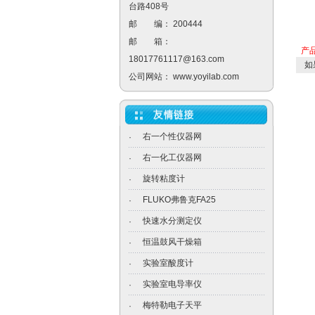
台路408号
邮 编： 200444
邮 箱：
产
18017761117@163.com
如
公司网站：
www.yoyilab.com
右一个性仪器网
·
右一化工仪器网
·
旋转粘度计
·
FLUKO弗鲁克FA25
·
快速水分测定仪
·
恒温鼓风干燥箱
·
实验室酸度计
·
实验室电导率仪
·
梅特勒电子天平
·