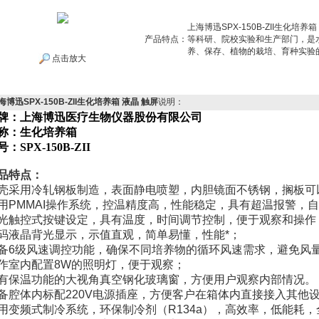
上海博迅SPX-150B-ZII生化
产品特点：
等科研、院校实验和生产部门，是
养、保存、植物的栽培、育种实验
点击放大
海博迅SPX-150B-ZII生化培养箱 液晶 触屏
说明：
牌：上海博迅医疗生物仪器股份有限公司
称：生化培养箱
号：
SPX-150B-ZII
品特点：
壳采用冷轧钢板制造，表面静电喷塑，内胆镜面不锈钢，搁板可
用
PMMAI
操作系统，控温精度高，性能稳定，具有超温报警，自
光触控式按键设定，具有温度，时间调节控制，便于观察和操作
码液晶背光显示，示值直观，简单易懂，性能*；
备
6
级风速调控功能，确保不同培养物的循环风速需求，避免风
作室内配置
8W
的照明灯，便于观察；
有保温功能的大视角真空钢化玻璃窗，方便用户观察内部情况。
备腔体内标配
220V
电源插座，方便客户在箱体内直接接入其他
用变频式制冷系统，环保制冷剂（
R134a
），高效率，低能耗，