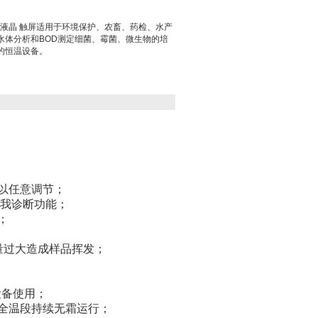
培养箱 液晶 触屏适用于环境保护、农畜、药检、水产
水体分析和BOD测定细菌、霉菌、微生物的培
的恒温设备。
以任意调节；
我诊断功能；
；
量过大造成样品挥发；
设备使用；
全温段持续无霜运行；