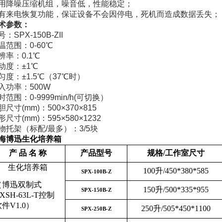
用降噪压缩机组，噪音低，性能稳定；
有来电恢复功能，保证设备不会因停电，死机而造成数据丢失；
术参数：
号：
SPX-150B-ZII
温范围：
0-60℃
辨率：
0.1℃
动度：
±1℃
匀度：
±1.5℃
（
37℃
时）
入功率：
500W
时范围：
0-9999min/h(
可切换）
胆尺寸
(mm)
：
500×370×815
形尺寸
(mm)
：
595×580×1232
物托架（标配
/
最多）：
3/5
块
海博迅生化培养箱
产 品 名 称
产品型号
规格/工作室尺寸
生化培养箱
100升/450*380*585
SPX-100B-Z
（博迅双制式
150升/500*335*955
SPX-150B-Z
XSH-63L-T控制
件V1.0）
250升/505*450*1100
SPX-250B-Z