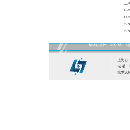
上海
BP
LR
SP
SP
旋转粘度计，NDJ-5S
上海右
电 话：0
技术支