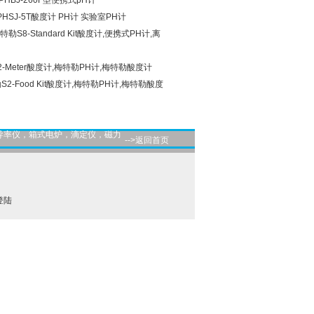
BJ-260F型便携式pH计
PHSJ-5T酸度计 PH计 实验室PH计
it梅特勒S8-Standard Kit酸度计,便携式PH计,离
S2-Meter酸度计,梅特勒PH计,梅特勒酸度计
特勒S2-Food Kit酸度计,梅特勒PH计,梅特勒酸度
导率仪，箱式电炉，滴定仪，磁力
-->返回首页
登陆