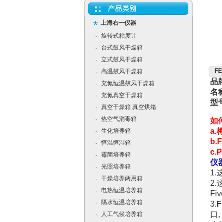
上海右一仪器
旋转式粘度计
·
台式鼓风干燥箱
·
立式鼓风干燥箱
·
F
高温鼓风干燥箱
·
品
充氮恒温鼓风干燥箱
·
名
充氮真空干燥箱
·
型
真空干燥箱 真空烘箱
·
热空气消毒箱
·
如
a
生化培养箱
·
b
恒温恒湿箱
·
c
霉菌培养箱
·
仪
光照培养箱
·
1
干燥培养两用箱
·
2
电热恒温培养箱
·
Fi
隔水恒温培养箱
·
3.
F
口
,
人工气候培养箱
·