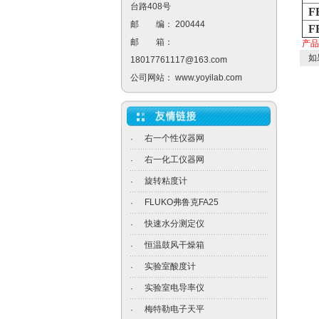
台路408号
F
邮 编： 200444
FE
邮 箱：
产
如
18017761117@163.com
公司网站：
www.yoyilab.com
右一个性仪器网
·
右一化工仪器网
·
旋转粘度计
·
FLUKO弗鲁克FA25
·
快速水分测定仪
·
恒温鼓风干燥箱
·
实验室酸度计
·
实验室电导率仪
·
梅特勒电子天平
·