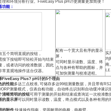
处理和环境分析行业。
FiveEasy Plus pH
计使测量更加简便！
器功能：
配有一个宽大且有序的显示
实
有五个简明直观的按钮，
屏，
均
需按下按钮即可轻松开始与结束
可同时显示读数、温度、终
南
量，或者访问的校准数据，因此
点与各种有帮助的图标，并
L
非常直观地操作这台仪器。
可加快测量与校准进程。
FiveEasy Plus? pH计的5个理由
色的性能
多达三点校准, 可储存多达99组测量数据，并且带有RS2
V/ORP测量模式，仪表自检功能，自动终点识别和自动缓冲液识
个清晰简明的按钮
可用于测量的开始和结束或查询近一次校准数
晰的显示屏
可以同时显示读数，温度，终点模式以及各种有用的
。
用的附件
快速操作指南，坚固耐用的电极，电极臂。