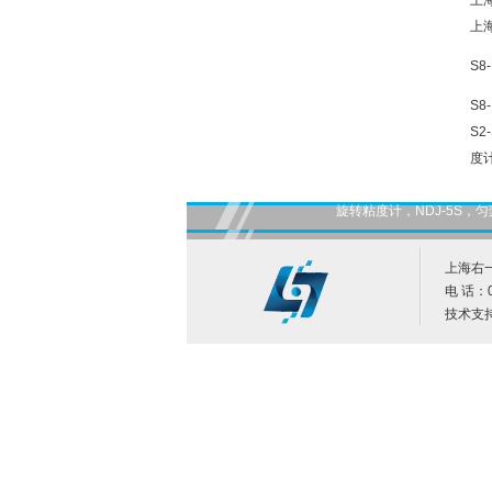
上
上海
S8
S8
S2
度
旋转粘度计，NDJ-5S
上海右
电 话：0
技术支