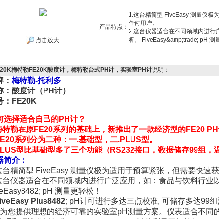
1.这台精简型 FiveEasy 测
任何用户。
产品特点：
2.这台仪器适合在不同领域内进
析。 FiveEasy&amp;trade; pH
点击放大
E20K梅特勒FE20K酸度计，梅特勒台式PH计，实验室PH计
说明：
牌：
梅特勒-托利多
称：酸度计（PH计）
号：FE20K
何选择适合自己的PH计？
.梅特勒在原FE20系列的基础上，新推出了一款经济型的FE20 P
.FE20系列分为二种：一.基础型，二.PLUS型。
.PLUS型比基础型多了三个功能（RS232接口，数据储存99组
器简介：
.这台精简型 FiveEasy 测量仪极为适用于预算紧张，但需要快
.这台仪器适合在不同领域内进行广泛应用，如：食品与饮料行业
veEasy8482; pH 测量更轻松！
iveEasy Plus8482;
pH
计可进行多达三点校准
,
可储存多达
99
组
为您提供理想的经济可靠的实验室
pH
测量方案。仪表适合不同