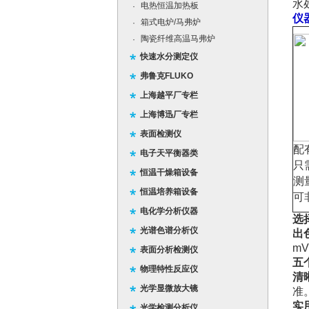
水
电热恒温加热板
·
仪
箱式电炉/马弗炉
·
陶瓷纤维高温马弗炉
·
快速水分测定仪
弗鲁克FLUKO
上海越平厂专栏
上海博迅厂专栏
表面检测仪
配
电子天平衡器类
只
恒温干燥箱设备
测
恒温培养箱设备
可
电化学分析仪器
选择
光谱色谱分析仪
出
m
表面分析检测仪
五
物理特性反应仪
清
光学显微放大镜
准
实
光学检测分析仪