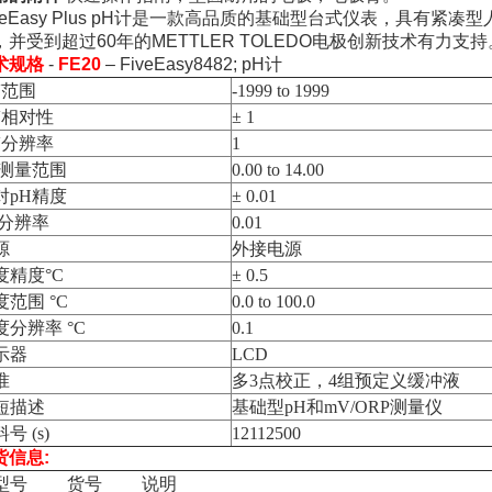
iveEasy Plus pH计是一款高品质的基础型台式仪表，具有
，并受到超过60年的METTLER TOLEDO电极创新技术有力支持
术规格
-
FE20
– FiveEasy8482; pH计
V范围
-1999 to 1999
V相对性
± 1
V分辨率
1
H测量范围
0.00 to 14.00
对pH精度
± 0.01
H分辨率
0.01
源
外接电源
度精度°C
± 0.5
度范围 °C
0.0 to 100.0
度分辨率 °C
0.1
示器
LCD
准
多3点校正，4组预定义缓冲液
短描述
基础型pH和mV/ORP测量仪
号 (s)
12112500
货信息:
号 货号 说明