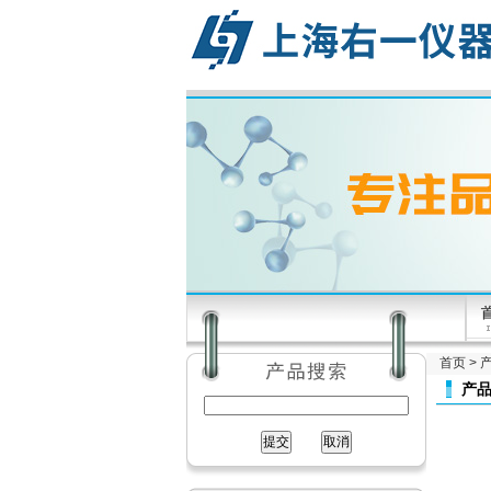
首页
>
产