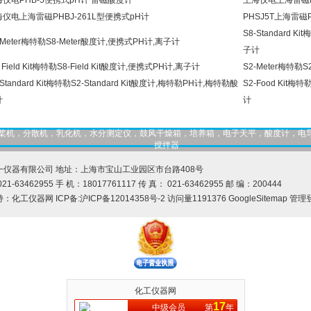
海仪电PHB-5便携式pH计 雷磁酸度计
上海仪电上海雷磁PH
仪电上海雷磁PHBJ-261L型便携式pH计
PHSJ5T上海雷磁
S8-Standard K
-Meter梅特勒S8-Meter酸度计,便携式PH计,离子计
子计
- Field Kit梅特勒S8-Field Kit酸度计,便携式PH计,离子计
S2-Meter梅特勒
-Standard Kit梅特勒S2-Standard Kit酸度计,梅特勒PH计,梅特勒酸
S2-Food Kit梅
计
计
，匀桨机，分散机，乳化机，水分测定仪，鼓风干燥箱，培养箱，电子天平，酸度计，电
搅拌器
一仪器有限公司 地址：上海市宝山工业园区市台路408号
21-63462955 手 机：18017761117 传 真： 021-63462955 邮 编：200444
持：
化工仪器网
ICP备:
沪ICP备12014358号-2
访问量1191376
GoogleSitemap
管理
化工仪器网
17
中级会员
第
年