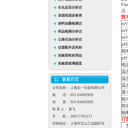
F
生化反应分析仪
点
加温恒温设备类
技
m
涂料油墨检测仪
m
药品检测分析仪
m
公路石油分析仪
p
仪器配件及耗材
相
实验室耗材用品
p
实验室玻璃器皿
电
温
温
温
公司名称： 上海右一仪器有限公司
显
电 话： 021-63462955
校
传 真： 021-63462955
简
联 系 人： 唐飞
物料
手 机： 18017761117
订
详细地址： 上海市宝山工业园区市
型