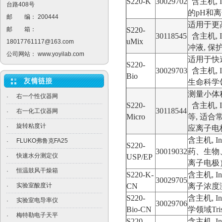
S220-K
30029702
含主机
,
台路408号
的
pH
和离
邮 编： 200444
适用于更
邮 箱：
S220-
30118545
含主机
,
uMix
18017761117@163.com
冲液
,
保
公司网站：
www.yoyilab.com
适用于快
S220-
30029703
含主机
,
Bio
生命科学
测量小体
右一个性仪器网
·
S220-
含主机
, 
30118544
右一化工仪器网
·
Micro
等
,
适合
旋转粘度计
·
应离子电
含主机
, I
FLUKO弗鲁克FA25
·
S220-
30019032
药、生物
快速水分测定仪
·
USP/EP
离子电极
恒温鼓风干燥箱
·
S220-K-
含主机
, I
30029705
实验室酸度计
CN
离子浓度
·
S220-
含主机
, I
实验室电导率仪
·
30029706
Bio-CN
学领域
Tri
梅特勒电子天平
·
S220-
含主机
, I