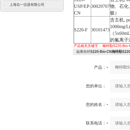
上海右一仪器有限公司
·
USP/EP-
30029707
物、石化
CN
极）
含主机
, p
1000mg/L
S220-F
30101473
（
5x60mL
的氟离子
产品相关关键字：
梅特勒S220-Bio-
如果你对
S220-Bio-CN梅特勒S2
产品：
您的单位：
您的姓名：
联系电话：