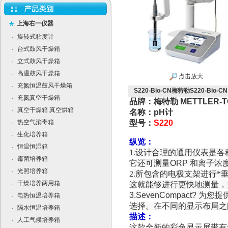
上海右一仪器
旋转式粘度计
·
台式鼓风干燥箱
·
立式鼓风干燥箱
·
高温鼓风干燥箱
·
点击放大
充氮恒温鼓风干燥箱
·
S220-Bio-CN梅特勒S220-Bi
充氮真空干燥箱
·
品牌：梅特勒 METTLER-T
真空干燥箱 真空烘箱
·
名称：pH计
热空气消毒箱
型号：
S220
·
生化培养箱
·
纵览：
恒温恒湿箱
·
1.设计合理的通用仪表是
霉菌培养箱
·
它还可测量
ORP
和离子浓
光照培养箱
·
2.所包含的电极支架进行*
干燥培养两用箱
·
这就能够进行更快地测量，
3.SevenCompact?
为您提
电热恒温培养箱
·
选择。在不同的显示布局之
隔水恒温培养箱
·
描述：
人工气候培养箱
·
这款全新的彩色显示屏带有