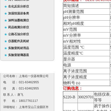
简短描述
生化反应分析仪
pH测量范围
加温恒温设备类
pH分辨率
涂料油墨检测仪
相对pH精度
药品检测分析仪
mV范围
公路石油分析仪
mV分辨率
mV相对性
仪器配件及耗材
温度范围 °C
实验室耗材用品
温度精度°C
实验室玻璃器皿
显示器
电源
离子浓度范围
公司名称： 上海右一仪器有限公司
离子浓度精度
电 话： 021-63462955
物料号 (s)
订购信息：
传 真： 021-63462955
包括仪表
联 系 人： 唐飞
S220-B
30029701
等等
手 机： 18017761117
易于操作
详细地址： 上海市宝山工业园区市