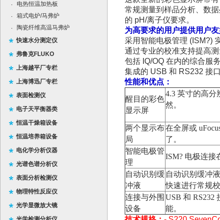
电热恒温加热板
·
常规测量到样品分析、数据
箱式电炉/马弗炉
·
的
pH/
离子仪要求。
陶瓷纤维高温马弗炉
·
为高要求的用户提供用户友
采用智能电极管理
(ISM?)
快速水分测定仪
通过专业的校准支持提高测
弗鲁克FLUKO
包括
IQ/OQ
在内的综合服
上海越平厂专栏
集成的
USB
和
RS232
接
性能和优点：
上海博迅厂专栏
4.3
英寸的高分
表面检测仪
醒目的彩色
然。
电子天平衡器类
显示屏
恒温干燥箱设备
两个显示布
在全屏或
uFocu
恒温培养箱设备
局
了。
电化学分析仪器
智能电极管
ISM?
电极连接
理
光谱色谱分析仪
自动识别缓
自动识别缓冲
表面分析检测仪
冲液
快速进行常规
物理特性反应仪
连接与外围
USB
和
RS232
光学显微放大镜
设备
能。
技术规格：
- S220 Seven
光学检测分析仪