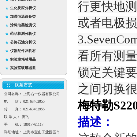
行更快地
生化反应分析仪
加温恒温设备类
或者电极
涂料油墨检测仪
药品检测分析仪
3.SevenCo
公路石油分析仪
仪器配件及耗材
看所有测
实验室耗材用品
实验室玻璃器皿
锁定关键
之间切换
公司名称： 上海右一仪器有限公司
梅特勒S220
电 话： 021-63462955
传 真： 021-63462955
联 系 人： 唐飞
描述：
手 机： 18017761117
详细地址： 上海市宝山工业园区市