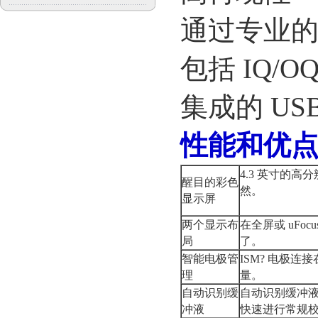
通过专业
包括
IQ/O
集成的
US
性能和优
4.3
英寸的高分
醒目的彩色
然。
显示屏
两个显示布
在全屏或
uFocu
局
了。
智能电极管
ISM?
电极连接
理
量。
自动识别缓
自动识别缓冲
冲液
快速进行常规