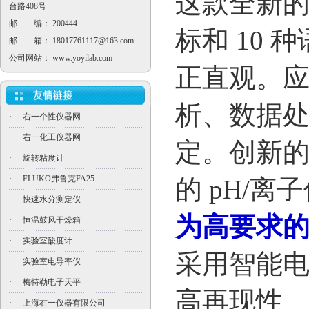
这款全新
台路408号
邮 编： 200444
标和
10
种
邮 箱：
18017761117@163.com
公司网站：
www.yoyilab.com
正直观。
析、数据
·
右一个性仪器网
·
右一化工仪器网
定。创新
·
旋转粘度计
·
FLUKO弗鲁克FA25
的
pH/
离子
·
快速水分测定仪
为高要求
·
恒温鼓风干燥箱
·
实验室酸度计
采用智能
·
实验室电导率仪
·
梅特勒电子天平
高再现性
·
上海右一仪器有限公司