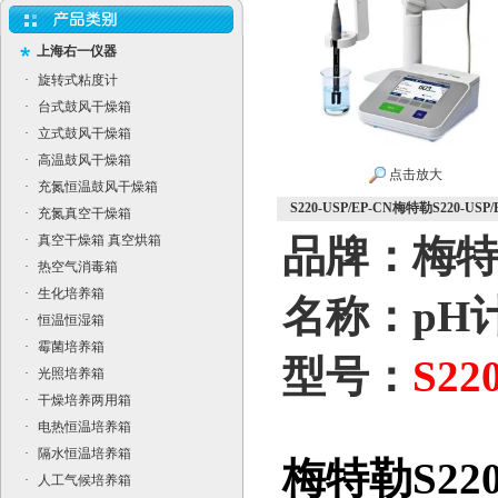
上海右一仪器
·
旋转式粘度计
·
台式鼓风干燥箱
·
立式鼓风干燥箱
·
高温鼓风干燥箱
点击放大
·
充氮恒温鼓风干燥箱
S220-USP/EP-CN梅特勒S220-US
·
充氮真空干燥箱
·
真空干燥箱 真空烘箱
品牌：梅特勒
·
热空气消毒箱
·
生化培养箱
名称：pH
·
恒温恒湿箱
·
霉菌培养箱
型号：
S22
·
光照培养箱
·
干燥培养两用箱
·
电热恒温培养箱
·
隔水恒温培养箱
梅特勒S220
·
人工气候培养箱