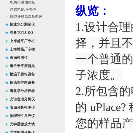
·
电热恒温加热板
纵览：
·
箱式电炉/马弗炉
·
陶瓷纤维高温马弗炉
1.设计合
快速水分测定仪
弗鲁克FLUKO
择，并且
上海越平厂专栏
上海博迅厂专栏
一个普通
表面检测仪
电子天平衡器类
子浓度。
恒温干燥箱设备
恒温培养箱设备
2.所包含
电化学分析仪器
光谱色谱分析仪
的
uPlace?
表面分析检测仪
物理特性反应仪
您的样品
光学显微放大镜
光学检测分析仪