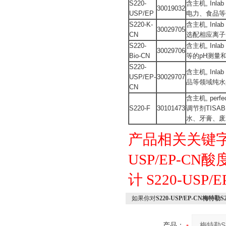
S220-
含主机, Inl
30019032
USP/EP
电力、食品等
S220-K-
含主机, Inl
30029705
CN
选配相应离子
S220-
含主机, Inl
30029706
Bio-CN
等的pH测量
S220-
含主机, Inl
USP/EP-
30029707
品等领域纯水
CN
含主机, per
S220-F
30101473
调节剂TISA
水、牙膏、废
产品相关关键
USP/EP-CN酸
计
S220-USP/E
如果你对
S220-USP/EP-CN梅特勒S
产品：