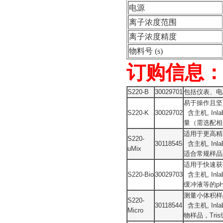
电源
离子浓度范围
离子浓度精度
物料号 (s)
订购信息
S220-B
30029701
包括仪表、电
易于操作且坚
S220-K
30029702
含主机, Inl
量（需选配相
适用于更高精
S220-
30118545
含主机, Inl
uMix
适合常规样品
适用于快速获
S220-Bio
30029703
含主机, Inl
缓冲液等的p
测量小体积样
S220-
30118544
含主机, Inl
Micro
物样品，Tr