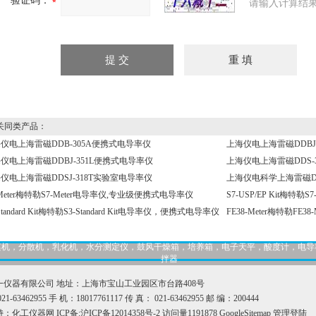
验证码：
请输入计算结果
同类产品：
仪电上海雷磁DDB-305A便携式电导率仪
上海仪电上海雷磁DDBJ
仪电上海雷磁DDBJ-351L便携式电导率仪
上海仪电上海雷磁DDS-
仪电上海雷磁DDSJ-318T实验室电导率仪
上海仪电科学上海雷磁DD
-Meter梅特勒S7-Meter电导率仪,专业级便携式电导率仪
S7-USP/EP Kit梅特
Standard Kit梅特勒S3-Standard Kit电导率仪，便携式电导率仪
FE38-Meter梅特勒FE
，匀桨机，分散机，乳化机，水分测定仪，鼓风干燥箱，培养箱，电子天平，酸度计，电
拌器
一仪器有限公司 地址：上海市宝山工业园区市台路408号
1-63462955 手 机：18017761117 传 真： 021-63462955 邮 编：200444
持：
化工仪器网
ICP备:
沪ICP备12014358号-2
访问量1191878
GoogleSitemap
管理登陆