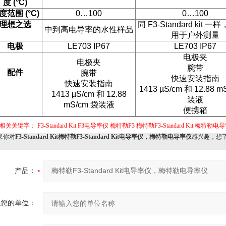
度
(°C)
度范围
(°C)
0…100
0…100
理想之选
同
F3-Standard kit
一样
中到高电导率的水性样品
用于户外测量
电极
LE703 IP67
LE703 IP67
电极夹
电极夹
腕带
配件
腕带
快速安装指南
快速安装指南
1413 µS/cm
和
12.88 m
1413 µS/cm
和
12.88
装液
mS/cm
袋装液
便携箱
相关关键字：
F3-Standard Kit
F3电导率仪
梅特勒F3
梅特勒F3-Standard Kit
梅特勒电导
你对
F3-Standard Kit梅特勒F3-Standard Kit电导率仪，梅特勒电导率仪
感兴趣，想
产品：
您的单位：