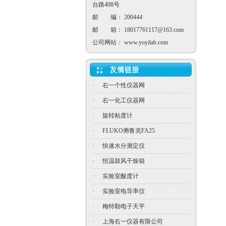
台路408号
邮 编： 200444
邮 箱：
18017761117@163.com
公司网站：
www.yoyilab.com
·
右一个性仪器网
·
右一化工仪器网
·
旋转粘度计
·
FLUKO弗鲁克FA25
·
快速水分测定仪
·
恒温鼓风干燥箱
·
实验室酸度计
·
实验室电导率仪
·
梅特勒电子天平
·
上海右一仪器有限公司