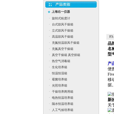
上海右一仪器
·
旋转式粘度计
·
台式鼓风干燥箱
·
立式鼓风干燥箱
·
高温鼓风干燥箱
F3
·
充氮恒温鼓风干燥箱
品
名
·
充氮真空干燥箱
型
·
真空干燥箱 真空烘箱
·
热空气消毒箱
产
·
生化培养箱
便
·
恒温恒湿箱
Fi
移
·
霉菌培养箱
据
·
光照培养箱
·
干燥培养两用箱
·
电热恒温培养箱
新
·
隔水恒温培养箱
关
·
人工气候培养箱