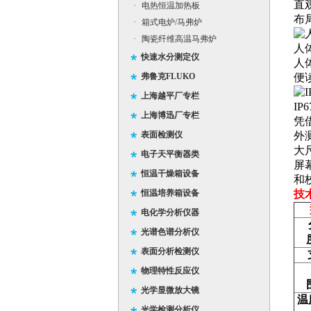
直
·
电热恒温加热板
布
·
箱式电炉/马弗炉
·
陶瓷纤维高温马弗炉
人
快速水分测定仪
人
弗鲁克FLUKO
便
上海越平厂专栏
IP
上海博迅厂专栏
凭借
表面检测仪
外
大
电子天平衡器类
屏
恒温干燥箱设备
和
恒温培养箱设备
技
电化学分析仪器
光谱色谱分析仪
表面分析检测仪
物理特性反应仪
光学显微放大镜
温
光学检测分析仪