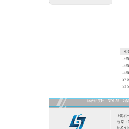
相关
上海
上海
上海
S7
S3-
旋转粘度计，NDJ-5S
上海右
电 话：02
技术支