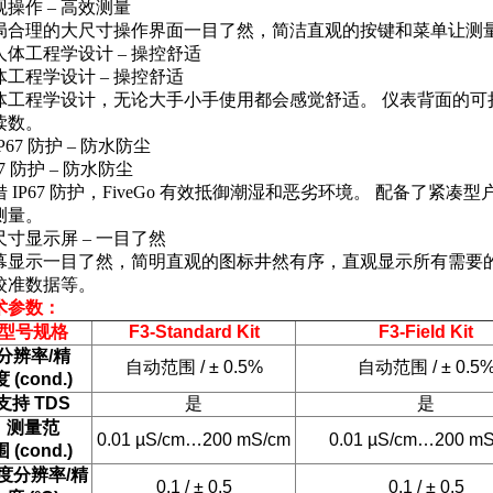
观操作 – 高效测量
局合理的大尺寸操作界面一目了然，简洁直观的按键和菜单让测
体工程学设计 – 操控舒适
体工程学设计，无论大手小手使用都会感觉舒适。 仪表背面的可
读数。
67 防护 – 防水防尘
 IP67 防护，FiveGo 有效抵御潮湿和恶劣环境。 配备了紧凑型户
测量。
尺寸显示屏 – 一目了然
幕显示一目了然，简明直观的图标井然有序，直观显示所有需要
校准数据等。
术参数：
型号规格
F3-Standard Kit
F3-Field Kit
分辨率
/
精
自动范围
/ ± 0.5%
自动范围
/ ± 0.5
度
(cond.)
支持
TDS
是
是
测量范
0.01 µS/cm…200 mS/cm
0.01 µS/cm…200 m
围
(cond.)
度分辨率
/
精
0.1 / ± 0.5
0.1 / ± 0.5