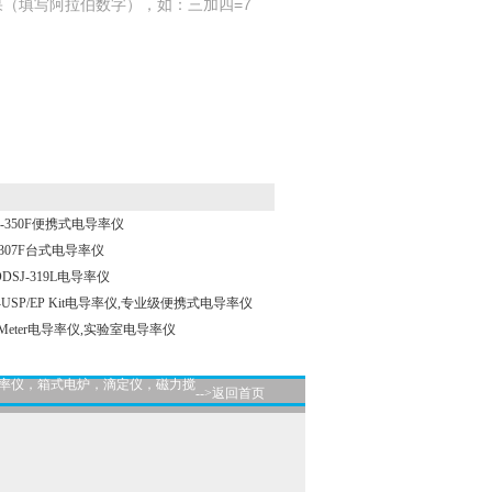
（填写阿拉伯数字），如：三加四=7
-350F便携式电导率仪
307F台式电导率仪
SJ-319L电导率仪
勒S7-USP/EP Kit电导率仪,专业级便携式电导率仪
38-Meter电导率仪,实验室电导率仪
导率仪，箱式电炉，滴定仪，磁力搅
-->返回首页