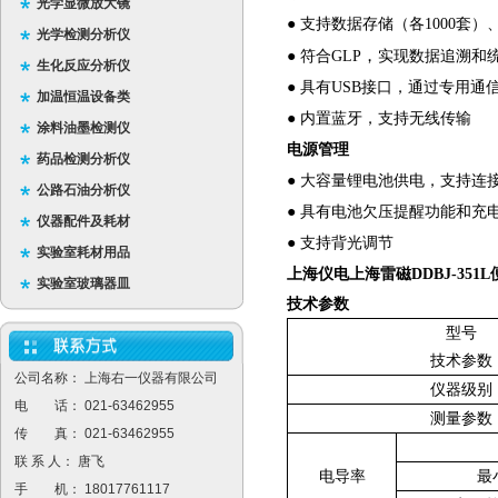
光学显微放大镜
● 支持数据存储（各1000套
光学检测分析仪
，
● 符合GLP
实现数据追溯和
生化反应分析仪
● 具有USB
接口，通过专用通
加温恒温设备类
● 内置蓝牙，支持无线传输
涂料油墨检测仪
电源管理
药品检测分析仪
● 大容量锂电池供电，支持连
公路石油分析仪
● 具有电池欠压提醒功能和充
仪器配件及耗材
● 支持背光调节
实验室耗材用品
上海仪电上海雷磁DDBJ-351
实验室玻璃器皿
技术参数
型号
技术参数
公司名称： 上海右一仪器有限公司
仪器级别
电 话： 021-63462955
测量参数
传 真： 021-63462955
联 系 人： 唐飞
电导率
最
手 机： 18017761117