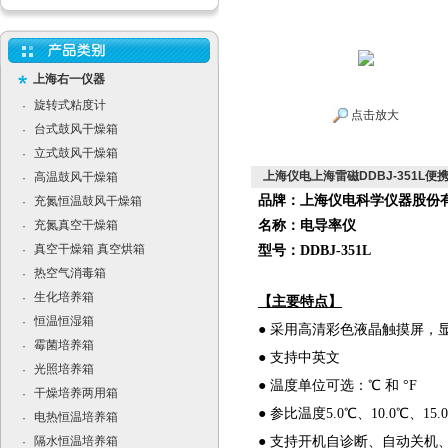
上海右一仪器
旋转式粘度计
·
点击放大
台式鼓风干燥箱
·
立式鼓风干燥箱
·
上海仪电上海雷磁DDBJ-351L便
高温鼓风干燥箱
·
品牌：上海仪电科学仪器股份
充氮恒温鼓风干燥箱
·
充氮真空干燥箱
名称：电导率仪
·
真空干燥箱 真空烘箱
·
型号：DDBJ-351L
热空气消毒箱
·
生化培养箱
·
【主要特点】
恒温恒湿箱
·
● 采用高清彩色液晶触摸屏，
霉菌培养箱
·
● 支持中英文
光照培养箱
·
● 温度单位可选：℃ 和 °F
干燥培养两用箱
·
● 参比温度5.0℃、10.0℃、15.
电热恒温培养箱
·
隔水恒温培养箱
● 支持开机自诊断、自动关机
·