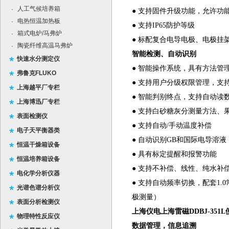
人工气候培养箱
·
● 支持固件升级功能，允许功
电热恒温加热板
·
● 支持IP65防护等级
箱式电炉/马弗炉
·
● 标配复合电导电极、电极挂
陶瓷纤维高温马弗炉
·
智能检测、自动识别
快速水分测定仪
● 智能操作系统，具有方法管
弗鲁克FLUKO
● 支持用户分级权限管理，支
上海越平厂专栏
● 智能判别终点，支持自动读
上海博迅厂专栏
● 支持白砂糖灰分测量方法、
表面检测仪
● 支持自动/手动温度补偿
电子天平衡器类
● 自动识别GB和国际电导溶液
恒温干燥箱设备
● 具有标定提醒和报警功能
恒温培养箱设备
● 支持不补偿、线性、纯水补
电化学分析仪器
● 支持自动频率切换，配套1.0
光谱色谱分析仪
极测量）
表面分析检测仪
上海仪电上海雷磁DDBJ-351
物理特性反应仪
数据管理
，信息追溯