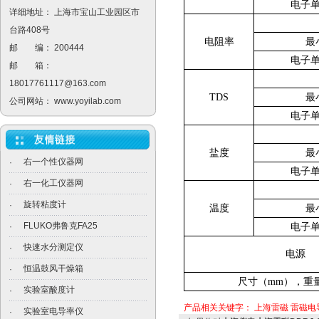
电子
详细地址： 上海市宝山工业园区市
台路408号
电阻率
最
邮 编： 200444
电子
邮 箱：
18017761117@163.com
TDS
最
公司网站：
www.yoyilab.com
电子
盐度
最
右一个性仪器网
·
电子
右一化工仪器网
·
旋转粘度计
·
温度
最
FLUKO弗鲁克FA25
·
电子
快速水分测定仪
·
电源
恒温鼓风干燥箱
·
尺寸（mm），重量
实验室酸度计
·
产品相关关键字：
上海雷磁
雷磁电
实验室电导率仪
·