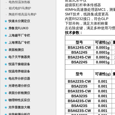
前置式水平仪
电热恒温加热板
·
超级双杠杆单体传感器
箱式电炉/马弗炉
·
40MHz高速微处理器MC1，
SMT技术，线路集成度更高
陶瓷纤维高温马弗炉
·
内置RS232接口，符合GLP
快速水分测定仪
下部吊钩，满足大体积称量
左右除皮键，满足多种使用习
弗鲁克FLUKO
技术参数：
上海越平厂专栏
型号
可读性(g)
上海博迅厂专栏
BSA124S-CW
0.0001g
表面检测仪
BSA124S
0.0001g
电子天平衡器类
BSA224S-CW
0.0001g
BSA224S
0.0001g
恒温干燥箱设备
恒温培养箱设备
型号
可读性(g)
电化学分析仪器
BSA223S-CW
0.001
光谱色谱分析仪
BSA223S
0.001
BSA323S-CW
0.001
表面分析检测仪
BSA323S
0.001
物理特性反应仪
BSA423S-CW
0.001
BSA423S
0.001
光学显微放大镜
BSA623S-CW
0.001
光学检测分析仪