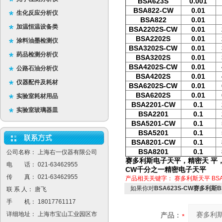
BSA623S
0.001
BSA822-CW
0.01
生化反应分析仪
BSA822
0.01
加温恒温设备类
BSA2202S-CW
0.01
BSA2202S
0.01
涂料油墨检测仪
BSA3202S-CW
0.01
药品检测分析仪
BSA3202S
0.01
BSA4202S-CW
0.01
公路石油分析仪
BSA4202S
0.01
仪器配件及耗材
BSA6202S-CW
0.01
BSA6202S
0.01
实验室耗材用品
BSA2201-CW
0.1
实验室玻璃器皿
BSA2201
0.1
BSA5201-CW
0.1
BSA5201
0.1
BSA8201-CW
0.1
BSA8201
0.1
公司名称： 上海右一仪器有限公司
赛多利斯电子天平，精密天 平，
电 话： 021-63462955
CW千分之一精密电子天平
传 真： 021-63462955
产品相关关键字：
赛多利斯天平
BS
如果你对
BSA623S-CW赛多利斯
联 系 人： 唐飞
手 机： 18017761117
详细地址： 上海市宝山工业园区市
产品：