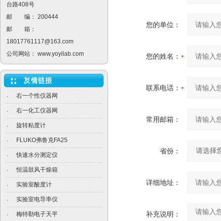
台路408号
邮 编： 200444
您的单位：
邮 箱：
18017761117@163.com
公司网站：
www.yoyilab.com
您的姓名：
联系电话：
右一个性仪器网
·
右一化工仪器网
·
常用邮箱：
旋转粘度计
·
FLUKO弗鲁克FA25
·
省份：
快速水分测定仪
·
恒温鼓风干燥箱
·
详细地址：
实验室酸度计
·
实验室电导率仪
·
补充说明：
梅特勒电子天平
·