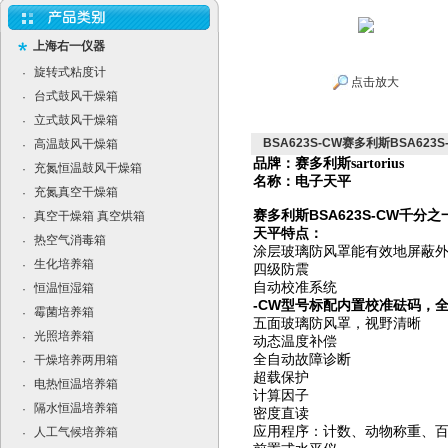
上海右一仪器
旋转式粘度计
·
点击放大
台式鼓风干燥箱
·
立式鼓风干燥箱
·
BSA623S-CW赛多利斯BSA62
高温鼓风干燥箱
·
品牌：赛多利斯
sartorius
充氮恒温鼓风干燥箱
·
名称：电子天平
充氮真空干燥箱
·
赛多利斯BSA623S-CW千分
真空干燥箱 真空烘箱
·
天平特点：
热空气消毒箱
·
涂层玻璃防风罩能有效地屏蔽
生化培养箱
·
四级防震
自动校准系统
恒温恒湿箱
·
-CW型号标配内置校准砝码，
霉菌培养箱
·
五面玻璃防风罩，视野清晰
光照培养箱
·
动态温度补偿
全自动故障诊断
干燥培养两用箱
·
超载保护
电热恒温培养箱
·
计算因子
隔水恒温培养箱
·
密度直读
应用程序：计数、动物称重、
人工气候培养箱
·