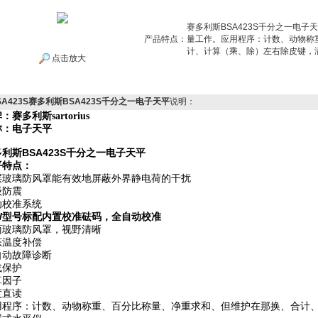
赛多利斯BSA423S千分之一电
产品特点：
量工作。应用程序：计数、动物称
计、计算（乘、除）左右除皮键，
点击放大
SA423S赛多利斯BSA423S千分之一电子天平
说明：
牌：赛多利斯
sartorius
称：电子天平
利斯BSA423S千分之一电子天平
平特点：
层玻璃防风罩能有效地屏蔽外界静电荷的干扰
级防震
动校准系统
CW型号标配内置校准砝码，全自动校准
面玻璃防风罩，视野清晰
态温度补偿
自动故障诊断
载保护
算因子
度直读
用程序：计数、动物称重、百分比称量、净重求和、但维护在那换、合计