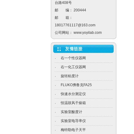
台路408号
邮 编： 200444
邮 箱：
18017761117@163.com
公司网站：
www.yoyilab.com
右一个性仪器网
·
右一化工仪器网
·
旋转粘度计
·
FLUKO弗鲁克FA25
·
快速水分测定仪
·
恒温鼓风干燥箱
·
实验室酸度计
·
实验室电导率仪
·
梅特勒电子天平
·