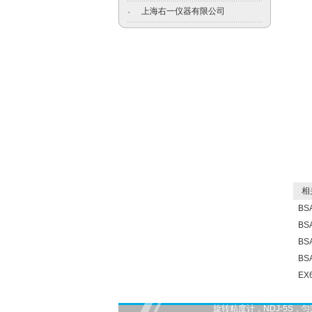
上海右一仪器有限公司
·
相关
BS
BS
BS
BS
EX
旋转粘度计，NDJ-5S