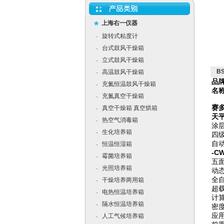
上海右一仪器
旋转式粘度计
·
台式鼓风干燥箱
·
立式鼓风干燥箱
·
B
高温鼓风干燥箱
·
品
充氮恒温鼓风干燥箱
·
名
充氮真空干燥箱
·
赛多
真空干燥箱 真空烘箱
·
天
热空气消毒箱
·
涂
生化培养箱
·
四
自
恒温恒湿箱
·
-
霉菌培养箱
·
五
光照培养箱
·
动
全
干燥培养两用箱
·
超
电热恒温培养箱
·
计
隔水恒温培养箱
·
密
应
人工气候培养箱
·