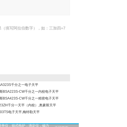
果（填写阿拉伯数字），如：三加四=7
BSA323S千分之一电子天平
利斯BSA223S-CW千分之一内校电子天平
利斯BSA423S-CW千分之一精密电子天平
X423ZH千分一天平（内校）,奥豪斯天平
303TS电子天平,梅特勒天平
导率仪，箱式电炉，滴定仪，磁力