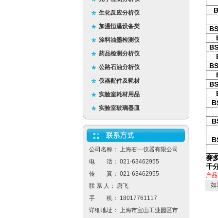
B
生化反应分析仪
加温恒温设备类
BS
涂料油墨检测仪
BS
药品检测分析仪
BS
公路石油分析仪
仪器配件及耗材
BS
实验室耗材用品
B
实验室玻璃器皿
B
B
公司名称： 上海右一仪器有限公司
赛多
电 话： 021-63462955
千
传 真： 021-63462955
产品
如
联 系 人： 唐飞
手 机： 18017761117
详细地址： 上海市宝山工业园区市