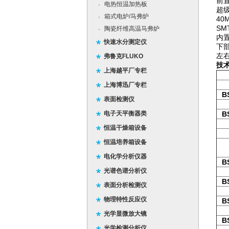
前
电热恒温加热板
·
超
箱式电炉/马弗炉
·
40
S
陶瓷纤维高温马弗炉
·
内置
快速水分测定仪
下
左
弗鲁克FLUKO
技
上海越平厂专栏
上海博迅厂专栏
B
表面检测仪
电子天平衡器类
B
恒温干燥箱设备
恒温培养箱设备
电化学分析仪器
B
光谱色谱分析仪
B
表面分析检测仪
物理特性反应仪
B
光学显微放大镜
B
光学检测分析仪