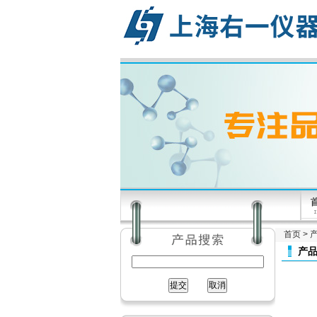
首页
>
产