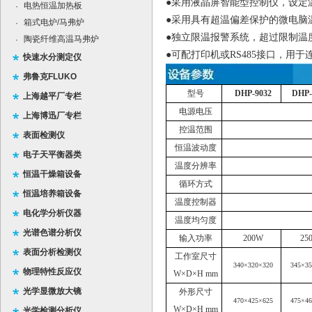
●采用液晶屏智能型控制仪，设定
电热恒温加热板
·
●采用具有超温偏差保护的微电脑
箱式电炉/马弗炉
·
●独立限温报警系统，超过限制温
陶瓷纤维高温马弗炉
·
●可配打印机或
RS485
接口，用于
快速水分测定仪
弗鲁克FLUKO
型号
DHP-9032
DHP-
上海越平厂专栏
电源电压
上海博迅厂专栏
控温范围
表面检测仪
恒温波动度
电子天平衡器类
温度分辨率
恒温干燥箱设备
循环方式
恒温培养箱设备
温度控制器
电化学分析仪器
温度均匀度
光谱色谱分析仪
输入功率
200W
25
表面分析检测仪
工作室尺寸
340×320×320
345×3
物理特性反应仪
W×D×H mm
光学显微放大镜
外形尺寸
470×425×625
475×4
W×D×H mm
光学检测分析仪