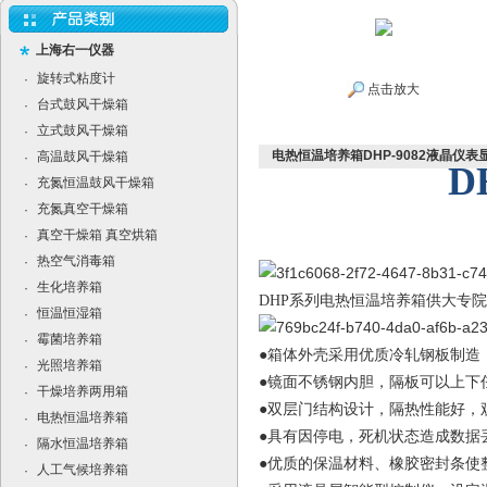
上海右一仪器
旋转式粘度计
·
点击放大
台式鼓风干燥箱
·
立式鼓风干燥箱
·
电热恒温培养箱DHP-9082液晶仪表显
高温鼓风干燥箱
·
D
充氮恒温鼓风干燥箱
·
充氮真空干燥箱
·
真空干燥箱 真空烘箱
·
热空气消毒箱
·
生化培养箱
·
DHP
系列电热恒温培养箱供大专院
恒温恒湿箱
·
霉菌培养箱
·
●箱体外壳采用优质冷轧钢板制造
光照培养箱
·
●镜面不锈钢内胆，隔板可以上下
干燥培养两用箱
·
●双层门结构设计，隔热性能好，
电热恒温培养箱
·
●具有因停电，死机状态造成数据
隔水恒温培养箱
·
●优质的保温材料、橡胶密封条使
人工气候培养箱
·