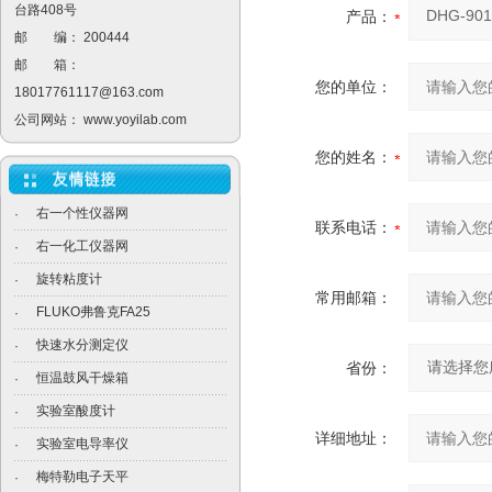
台路408号
产品：
邮 编： 200444
邮 箱：
您的单位：
18017761117@163.com
公司网站：
www.yoyilab.com
您的姓名：
右一个性仪器网
·
联系电话：
右一化工仪器网
·
旋转粘度计
·
常用邮箱：
FLUKO弗鲁克FA25
·
快速水分测定仪
·
省份：
恒温鼓风干燥箱
·
实验室酸度计
·
详细地址：
实验室电导率仪
·
梅特勒电子天平
·