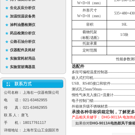
250×260×250
W×D×H（mm）
生化反应分析仪
外形尺寸
535×480×430
W×D×H（mm）
加温恒温设备类
容积
16L
涂料油墨检测仪
载物托架
药品检测分析仪
1/3块
（标配/选配）
公路石油分析仪
托架承重
仪器配件及耗材
定时范围
实验室耗材用品
性能参数测
选配件
实验室玻璃器皿
多段可编程温度控制器——————————
嵌入式打印机——————————————
USB、RS485接口和软件————————
测试孔25mm/50mm————————————
公司名称： 上海右一仪器有限公司
惰性气体充入接口
+流量计———————
电 话： 021-63462955
电子控制门锁
—————————————
外箱体升级不锈钢材质———————
传 真： 021-63462955
承接各种非标烘箱定制，了解更多
联 系 人： 唐飞
产品相关关键字：
DHG-9013A
电加热
手 机： 18017761117
如果你对
DHG-9013A电热鼓风干燥
详细地址： 上海市宝山工业园区市