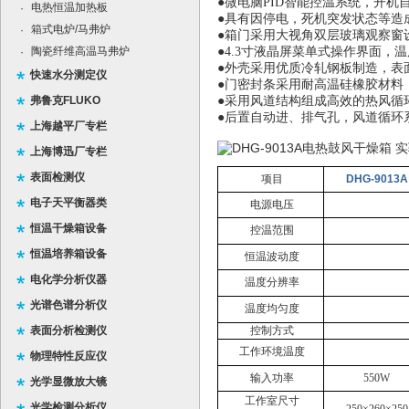
●微电脑PID智能控温系统，开
电热恒温加热板
·
●具有因停电，死机突发状态等造
箱式电炉/马弗炉
·
●箱门采用大视角双层玻璃观察窗
陶瓷纤维高温马弗炉
●
4.3
寸液晶屏菜单式操作界面，温
·
●外壳采用优质冷轧钢板制造，表
快速水分测定仪
●门密封条采用耐高温硅橡胶材料
弗鲁克FLUKO
●采用风道结构组成高效的热风循
●后置自动进、排气孔，风道循环
上海越平厂专栏
上海博迅厂专栏
表面检测仪
项目
DHG-9013A
电子天平衡器类
电源电压
恒温干燥箱设备
控温范围
恒温培养箱设备
恒温波动度
电化学分析仪器
温度分辨率
光谱色谱分析仪
温度均匀度
表面分析检测仪
控制方式
工作环境温度
物理特性反应仪
输入功率
550W
光学显微放大镜
工作室尺寸
光学检测分析仪