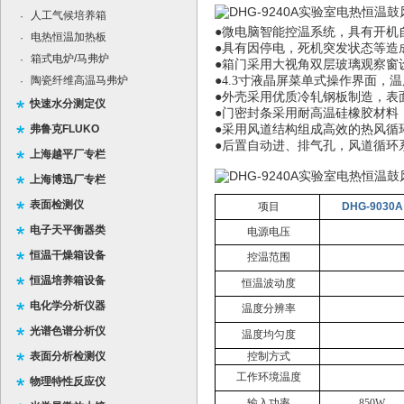
人工气候培养箱
·
●微电脑智能控温系统，具有开机
电热恒温加热板
·
●具有因停电，死机突发状态等造
箱式电炉/马弗炉
·
●箱门采用大视角双层玻璃观察窗
陶瓷纤维高温马弗炉
●
4.3
寸液晶屏菜单式操作界面，温
·
●外壳采用优质冷轧钢板制造，表
快速水分测定仪
●门密封条采用耐高温硅橡胶材料
弗鲁克FLUKO
●采用风道结构组成高效的热风循
●后置自动进、排气孔，风道循环
上海越平厂专栏
上海博迅厂专栏
表面检测仪
项目
DHG-9030A
电子天平衡器类
电源电压
恒温干燥箱设备
控温范围
恒温培养箱设备
恒温波动度
电化学分析仪器
温度分辨率
光谱色谱分析仪
温度均匀度
表面分析检测仪
控制方式
工作环境温度
物理特性反应仪
输入功率
850W