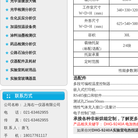
光学显微放大镜
工作室尺寸
光学检测分析仪
340×330×320
W×D×H（mm）
生化反应分析仪
外形尺寸
625×540×500
W×D×H（mm）
加温恒温设备类
容积
30L
涂料油墨检测仪
载物托架
药品检测分析仪
2/4块
（标配/选配）
公路石油分析仪
托架承重
仪器配件及耗材
定时范围
实验室耗材用品
性能参数测
选配件
实验室玻璃器皿
多段可编程温度控制器——————————
嵌入式打印机——————————————
RS485接口和软件———————————
测试孔25mm/50mm————————————
公司名称： 上海右一仪器有限公司
惰性气体充入接口
+流量计———————
电 话： 021-63462955
电子控制门锁
—————————————
承接各种非标烘箱定制，了解更多
传 真： 021-63462955
产品相关关键字：
DHG-9240A
电加热
联 系 人： 唐飞
如果你对
DHG-9240A实验室电热
手 机： 18017761117