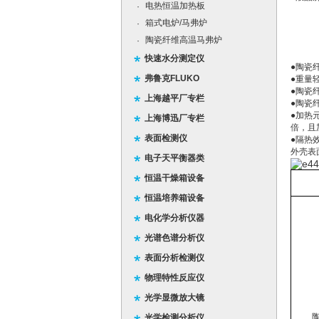
电热恒温加热板
·
箱式电炉/马弗炉
·
陶瓷纤维高温马弗炉
·
快速水分测定仪
●陶瓷
弗鲁克FLUKO
●重量
●陶瓷
上海越平厂专栏
●陶瓷
●加热
上海博迅厂专栏
倍，且
表面检测仪
●隔热
外壳表
电子天平衡器类
恒温干燥箱设备
恒温培养箱设备
电化学分析仪器
光谱色谱分析仪
表面分析检测仪
物理特性反应仪
光学显微放大镜
光学检测分析仪