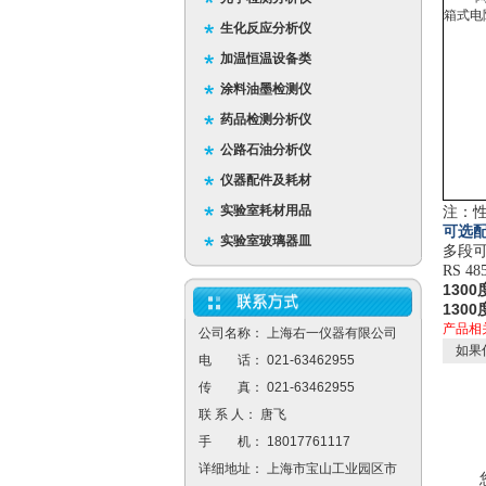
箱式电
生化反应分析仪
加温恒温设备类
涂料油墨检测仪
药品检测分析仪
公路石油分析仪
仪器配件及耗材
实验室耗材用品
注：
可选配
实验室玻璃器皿
多段可
RS 
130
130
产品相
公司名称： 上海右一仪器有限公司
如果
电 话： 021-63462955
传 真： 021-63462955
联 系 人： 唐飞
手 机： 18017761117
详细地址： 上海市宝山工业园区市