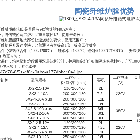
陶瓷纤维炉膛优势
纤维材质能耗低
,
是普通马弗炉能耗的
40%
左右；
轻，与传统的马弗炉相比重量减轻
1/2
，使用寿命长；
纤维炉膛能满足大部份快速烧结的要求，应用范围广；
纤维炉膛升温速度快，比普通马弗炉提高
1
倍，提高工作效率
元件（镍铬丝含钼（
1000/1200
℃）、硅碳棒（
1300
℃、硅钼棒
1600
℃/1700℃），
加热更均匀；
效果佳，箱体壁和炉膛采用双层结构设计，并用陶瓷纤维板做隔热保温材料，升至
1000
面仍不烫手，避免烫伤。
加
工作室尺寸
工作电压
名
称
型号规格
容积
长
*
深
*
高（
mm
）
（
V
）
SX2-2.5-10A
120*200*80
2L
SX2-4-10A
200*300*120
7.2L
220V
SX2-4-10A plus
200*300*200
12L
SX2-8-10A
250*400*160
16L
SX2-8-10A plus
300*400*300
36L
380V
SX2-12-10A
300*500*200
30L
SX2-16-10A
400*500*400
80L
（
SX2-2.5-12A
120*200*80
2L
SX2-4-12A
200*300*120
7.2L
220V
SX2-4-12A plus
200*300*200
12L
SX2-10-12A
250*400*160
16L
陶瓷纤维