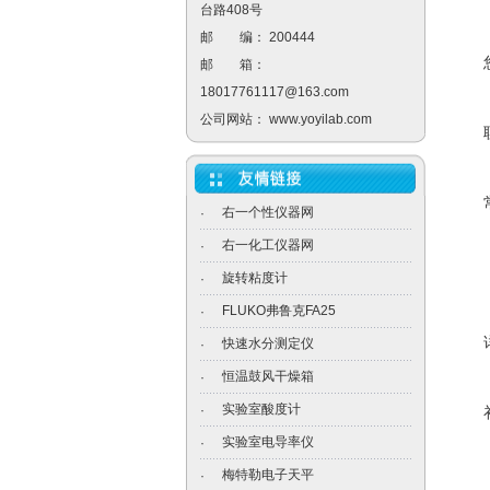
台路408号
邮 编： 200444
邮 箱：
18017761117@163.com
公司网站：
www.yoyilab.com
右一个性仪器网
·
右一化工仪器网
·
旋转粘度计
·
FLUKO弗鲁克FA25
·
快速水分测定仪
·
恒温鼓风干燥箱
·
实验室酸度计
·
实验室电导率仪
·
梅特勒电子天平
·