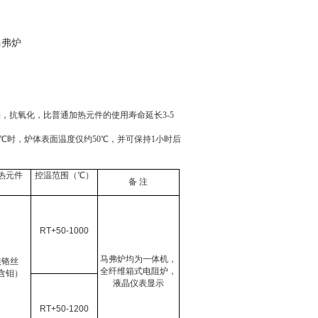
升温快，抗氧化，比普通加热元件的使用寿命延长
3-5
℃时，炉体表面温度仅约
50
℃，并可保持
1
小时后
热元件
控温范围（℃）
备
注
RT+50-1000
马弗炉均为一体机，
镍铬丝
全纤维箱式电阻炉，
含钼）
液晶仪表显示
RT+50-1200