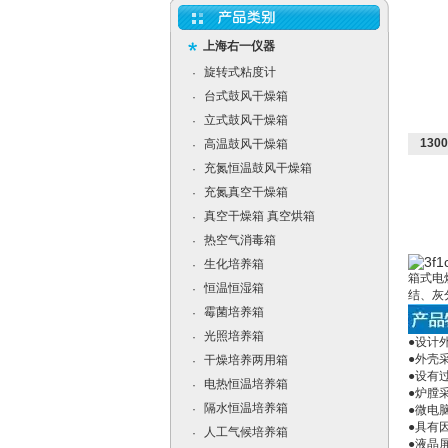
上海右一仪器
旋转式粘度计
·
台式鼓风干燥箱
·
立式鼓风干燥箱
·
130
高温鼓风干燥箱
·
充氮恒温鼓风干燥箱
·
充氮真空干燥箱
·
真空干燥箱 真空烘箱
·
热空气消毒箱
·
生化培养箱
·
箱式电
恒温恒湿箱
·
结、灰
霉菌培养箱
·
光照培养箱
·
●设计
●外壳
干燥培养两用箱
·
●设有
电热恒温培养箱
·
●炉膛
隔水恒温培养箱
·
●微电
●具有
人工气候培养箱
·
●液晶