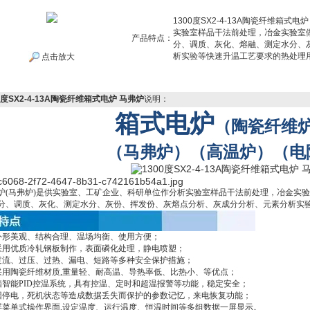
1300度SX2-4-13A陶瓷纤维箱
实验室样品干法前处理，冶金实验室
产品特点：
分、调质、灰化、熔融、测定水分、
析实验等快速升温工艺要求的热处理
点击放大
0度SX2-4-13A陶瓷纤维箱式电炉 马弗炉
说明：
箱式电炉
（陶瓷纤维
（马弗炉）（高温炉）（电
炉(马弗炉)是供实验室、工矿企业、科研单位作分析实验室样品干法前处理，冶金实
分、调质、灰化、测定水分、灰份、挥发份、灰熔点分析、灰成分分析、元素分析实
外形美观、结构合理、温场均衡、使用方便；
采用优质冷轧钢板制作，表面磷化处理，静电喷塑；
过流、过压、过热、漏电、短路等多种安全保护措施；
采用陶瓷纤维材质,重量轻、耐高温、导热率低、比热小、等优点；
脑智能PID控温系统，具有控温、定时和超温报警等功能，稳定安全；
因停电，死机状态等造成数据丢失而保护的参数记忆，来电恢复功能；
屏菜单式操作界面,设定温度、运行温度、恒温时间等多组数据一屏显示。