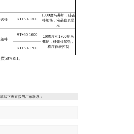
1300
度马弗炉，硅碳
RT+50-1300
硅碳棒
棒加热，液晶仪表显
示
RT+50-1600
1600
度和
1700
度马
硅钼棒
弗炉，硅钼棒加热，
程序仪表控制
RT+50-1700
湿度
50%RH
。
填写下表直接与厂家联系：