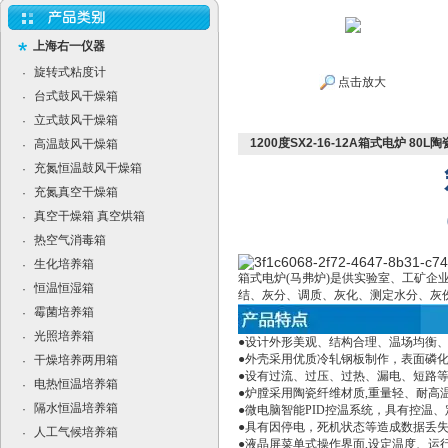
上海右一仪器
旋转式粘度计
·
点击放大
台式鼓风干燥箱
·
立式鼓风干燥箱
·
1200度SX2-16-12A箱式电炉 80
高温鼓风干燥箱
·
充氮恒温鼓风干燥箱
·
充氮真空干燥箱
·
真空干燥箱 真空烘箱
·
热空气消毒箱
·
生化培养箱
·
箱式电炉(马弗炉)是供实验室、工矿
恒温恒湿箱
·
结、灰分、调质、灰化、测定水分、灰
霉菌培养箱
·
光照培养箱
·
●设计外形美观、结构合理、温场均衡
●外壳采用优质冷轧钢板制作，表面磷
干燥培养两用箱
·
●设有过流、过压、过热、漏电、短路
电热恒温培养箱
·
●炉膛采用陶瓷纤维材质,重量轻、耐高
隔水恒温培养箱
·
●微电脑智能PID控温系统，具有控温
●具有因停电，死机状态等造成数据丢
人工气候培养箱
·
●液晶屏菜单式操作界面,设定温度、运