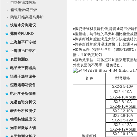
电热恒温加热板
·
箱式电炉/马弗炉
·
陶瓷纤维高温马弗炉
·
快速水分测定仪
●陶瓷纤维材质能耗低
,
是普通马弗炉能
弗鲁克FLUKO
●重量轻，与传统的马弗炉相比重量减
●陶瓷纤维炉膛能满足大部份快速烧结
上海越平厂专栏
●陶瓷纤维炉膛升温速度快，比普通马
●加热元件（镍铬丝含钼（
1000/1200
℃
上海博迅厂专栏
倍，且加热更均匀；
表面检测仪
●隔热效果佳，箱体壁和炉膛采用双层
外壳表面仍不烫手，避免烫伤。
电子天平衡器类
恒温干燥箱设备
名
称
型号规格
恒温培养箱设备
SX2-2.5-10A
SX2-4-10A
电化学分析仪器
SX2-4-10A plus
SX2-8-10A
光谱色谱分析仪
SX2-8-10A plus
表面分析检测仪
SX2-12-10A
SX2-16-10A
物理特性反应仪
SX2-2.5-12A
SX2-4-12A
光学显微放大镜
SX2-4-12A plus
SX2-10-12A
陶瓷纤维
光学检测分析仪