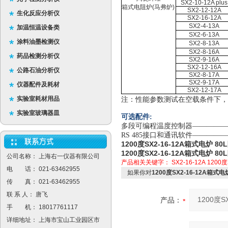
SX2-10-12A plus
箱式电阻炉
(
马弗炉
)
SX2-12-12A
生化反应分析仪
SX2-16-12A
SX2-4-13A
加温恒温设备类
SX2-6-13A
涂料油墨检测仪
SX2-8-13A
SX2-8-16A
药品检测分析仪
SX2-9-16A
SX2-12-16A
公路石油分析仪
SX2-8-17A
SX2-9-17A
仪器配件及耗材
SX2-12-17A
实验室耗材用品
注：性能参数测试在空载条件下，
实验室玻璃器皿
可选配件:
多段可编程温度控制器——————
RS 485接口和通讯软件————
1200度SX2-16-12A箱式电炉 
1200度SX2-16-12A箱式电炉 
公司名称： 上海右一仪器有限公司
产品相关关键字：
SX2-16-12A
1200
电 话： 021-63462955
如果你对
1200度SX2-16-12A箱式
传 真： 021-63462955
联 系 人： 唐飞
产品：
手 机： 18017761117
详细地址： 上海市宝山工业园区市