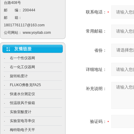
台路408号
邮 编： 200444
联系电话：
邮 箱：
18017761117@163.com
常用邮箱：
公司网站：
www.yoyilab.com
省份：
右一个性仪器网
·
右一化工仪器网
·
详细地址：
旋转粘度计
·
FLUKO弗鲁克FA25
·
补充说明：
快速水分测定仪
·
恒温鼓风干燥箱
·
实验室酸度计
·
实验室电导率仪
·
验证码：
梅特勒电子天平
·