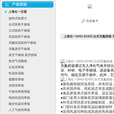
上海右一仪器
旋转式粘度计
·
点击放大
台式鼓风干燥箱
·
立式鼓风干燥箱
·
上海右一DHG-9245C台式充氮烘箱
高温鼓风干燥箱
·
充氮恒温鼓风干燥箱
·
充氮真空干燥箱
·
真空干燥箱 真空烘箱
·
热空气消毒箱
·
充氮烘箱通过充入净化气体并排出
生化培养箱
·
业、科研、电子等领域。该设备具
恒温恒湿箱
·
均匀、稳定且易于操作。此外，它
霉菌培养箱
·
●微电脑智能控温系统，具有控温
光照培养箱
·
●具有因停电，死机状态等造成数
干燥培养两用箱
·
●液晶屏菜单式操作界面，设定温
电热恒温培养箱
●箱门采用大视角双层玻璃观察窗
·
●外壳采用优质冷轧钢板制造，表
隔水恒温培养箱
·
●门密封条采用耐高温硅橡胶材料
人工气候培养箱
·
●采用风道结构组成高效的热风循