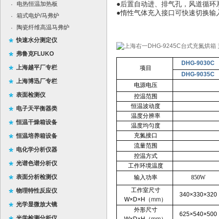
电热恒温加热板
●后置自动进、排气孔，风道循
·
●惰性气体充入接口可快速切换输
箱式电炉/马弗炉
·
陶瓷纤维高温马弗炉
·
快速水分测定仪
弗鲁克FLUKO
DHG-9030C
上海越平厂专栏
项目
DHG-9035C
上海博迅厂专栏
电源电压
表面检测仪
控温范围
恒温波动度
电子天平衡器类
温度分辨率
恒温干燥箱设备
温度均匀度
充氮接口
恒温培养箱设备
流量范围
电化学分析仪器
控温方式
光谱色谱分析仪
工作环境温度
表面分析检测仪
输入功率
850W
工作室尺寸
物理特性反应仪
340×330×320
W×D×H
（
mm
）
光学显微放大镜
外形尺寸
625×540×500
光学检测分析仪