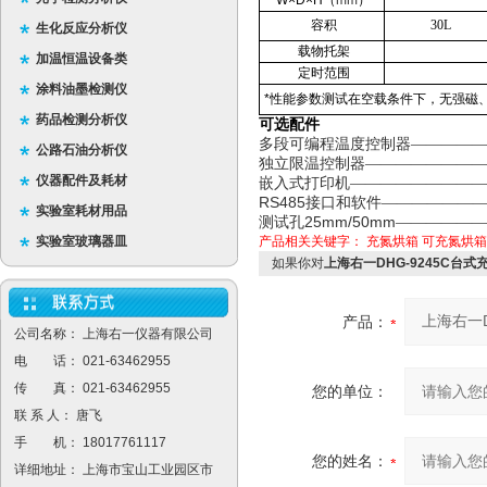
W×D×H
（
mm
）
容积
30L
生化反应分析仪
载物托架
加温恒温设备类
定时范围
涂料油墨检测仪
*
性能参数测试在空载条件下，无强磁、
药品检测分析仪
可选配件
多段可编程温度控制器—————
公路石油分析仪
独立限温控制器————————
仪器配件及耗材
嵌入式打印机—————————
RS485
接口和软件——————
实验室耗材用品
25mm/50mm
测试孔
——————
实验室玻璃器皿
产品相关关键字：
充氮烘箱
可充氮烘箱
如果你对
上海右一DHG-9245C台
产品：
公司名称： 上海右一仪器有限公司
电 话： 021-63462955
传 真： 021-63462955
您的单位：
联 系 人： 唐飞
手 机： 18017761117
您的姓名：
详细地址： 上海市宝山工业园区市