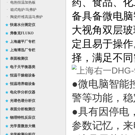
药、食品、化
·
电热恒温加热板
·
箱式电炉/马弗炉
备具备微电脑
·
陶瓷纤维高温马弗炉
快速水分测定仪
大视角双层玻
弗鲁克FLUKO
定且易于操作
上海越平厂专栏
上海博迅厂专栏
择，满足不同
表面检测仪
电子天平衡器类
恒温干燥箱设备
●微电脑智能
恒温培养箱设备
电化学分析仪器
警等功能，稳
光谱色谱分析仪
●具有因停电
表面分析检测仪
物理特性反应仪
参数记忆，来
光学显微放大镜
光学检测分析仪