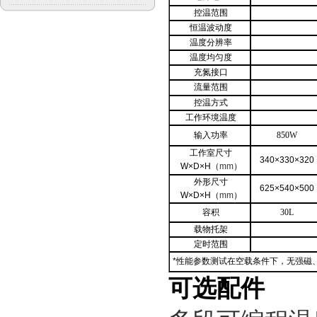
控温范围
恒温波动度
温度分辨率
温度均匀度
充氮接口
流量范围
控温方式
工作环境温度
输入功率
850W
工作室尺寸
340×330×320
W×D×H
（
mm
）
外形尺寸
625×540×500
W×D×H
（
mm
）
容积
30L
载物托架
定时范围
*
性能参数测试在空载条件下，无强磁、
可选配件