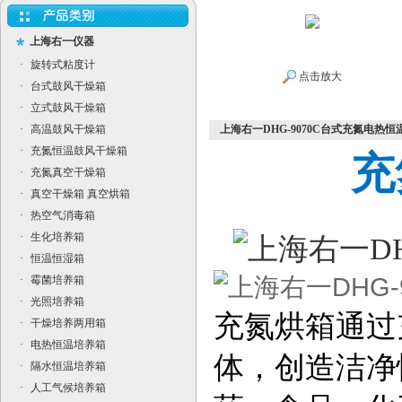
上海右一仪器
·
旋转式粘度计
点击放大
·
台式鼓风干燥箱
·
立式鼓风干燥箱
·
高温鼓风干燥箱
上海右一DHG-9070C台式充氮电热恒
·
充氮恒温鼓风干燥箱
充
·
充氮真空干燥箱
·
真空干燥箱 真空烘箱
·
热空气消毒箱
·
生化培养箱
·
恒温恒湿箱
·
霉菌培养箱
·
光照培养箱
充氮烘箱通过
·
干燥培养两用箱
·
电热恒温培养箱
体，创造洁净
·
隔水恒温培养箱
·
人工气候培养箱