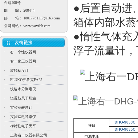
台路408号
●后置自动进
邮 编： 200444
邮 箱：
18017761117@163.com
箱体内部水
公司网站：
www.yoyilab.com
●惰性气体充
浮子流量计，
·
右一个性仪器网
·
右一化工仪器网
·
旋转粘度计
·
FLUKO弗鲁克FA25
·
快速水分测定仪
·
恒温鼓风干燥箱
·
实验室酸度计
·
实验室电导率仪
DHG-9030C
项目
·
梅特勒电子天平
DHG-9035C
·
上海右一仪器有限公司
电源电压