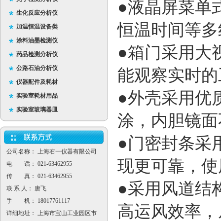
●液晶屏菜单
生化反应分析仪
恒温时间等多
加温恒温设备类
涂料油墨检测仪
●箱门采用大
药品检测分析仪
公路石油分析仪
能观察实时的
仪器配件及耗材
●外壳采用优
实验室耗材用品
实验室玻璃器皿
涂，内胆镜面
●门密封条采
公司名称： 上海右一仪器有限公司
现更可靠，使
电 话： 021-63462955
传 真： 021-63462955
●采用风道结
联 系 人： 唐飞
手 机： 18017761117
高运风效率，
详细地址： 上海市宝山工业园区市