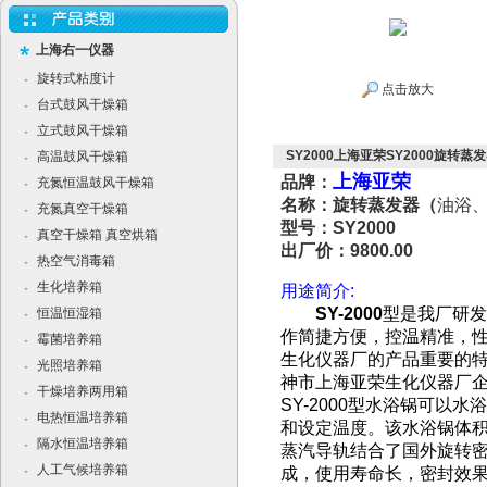
上海右一仪器
旋转式粘度计
·
点击放大
台式鼓风干燥箱
·
立式鼓风干燥箱
·
SY2000上海亚荣SY2000旋转
高温鼓风干燥箱
·
上海亚荣
品牌：
充氮恒温鼓风干燥箱
·
名称：旋转蒸发器（
油浴
充氮真空干燥箱
·
型号：SY2000
真空干燥箱 真空烘箱
·
出厂价：9800.00
热空气消毒箱
·
生化培养箱
·
用途简介:
SY-2000
型是我厂研发
恒温恒湿箱
·
作简捷方便，控温精准，
霉菌培养箱
·
生化仪器厂的产品重要的特
光照培养箱
·
神市上海亚荣生化仪器厂
干燥培养两用箱
·
SY-2000型水浴锅可以
电热恒温培养箱
·
和设定温度。该水浴锅体
隔水恒温培养箱
·
蒸汽导轨结合了国外旋转密
人工气候培养箱
·
成，使用寿命长，密封效