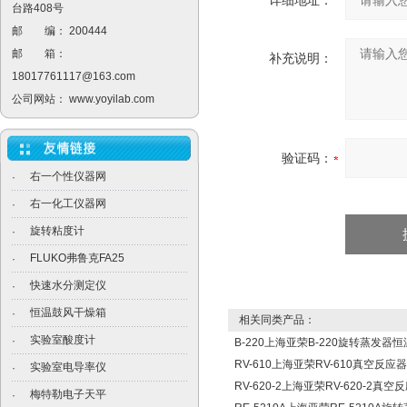
详细地址：
台路408号
邮 编： 200444
邮 箱：
补充说明：
18017761117@163.com
公司网站：
www.yoyilab.com
验证码：
右一个性仪器网
·
右一化工仪器网
·
旋转粘度计
·
FLUKO弗鲁克FA25
·
快速水分测定仪
·
恒温鼓风干燥箱
·
相关同类产品：
实验室酸度计
·
B-220上海亚荣B-220旋转蒸发器
RV-610上海亚荣RV-610真空反应器
实验室电导率仪
·
RV-620-2上海亚荣RV-620-2真空
梅特勒电子天平
·