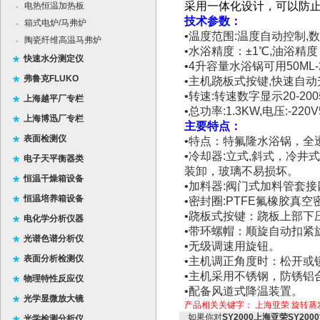
采用一体化设计，可以防
电热恒温加热板
·
技术参数：
箱式电炉/马弗炉
·
•温度范围:温度自动控制,数
陶瓷纤维高温马弗炉
·
•水浴精度：±1℃,油浴精
快速水分测定仪
•4升容量水浴锅可用50ML
弗鲁克FLUKO
•主机跷板式按键,快速自动升
•转速:转速数字显示20-200
上海越平厂专栏
•总功率:1.3KW,电压:-220V
上海博迅厂专栏
主要特点：
表面检测仪
•特点：特氟隆水浴锅，全
•冷却器:立式,斜式，冷
电子天平衡器类
装卸，玻璃不易损坏。
恒温干燥箱设备
•加料器:阀门式加料管套
恒温培养箱设备
•密封圈:PTFE氟橡胶真空
•跷板式按键：跷板上部下
电化学分析仪器
•带环螺帽：顺旋自动扣紧
光谱色谱分析仪
•无级调速用旋钮。
表面分析检测仪
•主机调正角度时：松开或
•主机采用不锈钢，防锈铝
物理特性反应仪
•配备风道式降温装置。
光学显微放大镜
产品相关关键字：
上海亚荣
旋转蒸
如果你对
SY2000上海亚荣SY2
光学检测分析仪