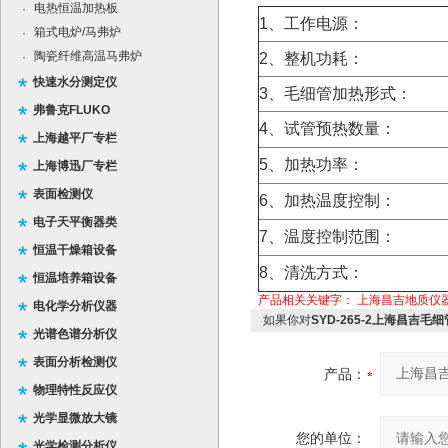
电热恒温加热板
·
1、工作电源：
箱式电炉/马弗炉
·
陶瓷纤维高温马弗炉
·
2、整机功耗：
快速水分测定仪
3、毛细管加热形式：
弗鲁克FLUKO
4、试管预热数量：
上海越平厂专栏
5、加热功率：
上海博迅厂专栏
表面检测仪
6、加热温度控制：
电子天平衡器类
7、温度控制范围：
恒温干燥箱设备
8、清洗方式：
恒温培养箱设备
产品相关关键字：
上海昌吉地质仪
电化学分析仪器
如果你对
SYD-265-2上海昌吉毛
光谱色谱分析仪
表面分析检测仪
产品：
物理特性反应仪
光学显微放大镜
您的单位：
光学检测分析仪