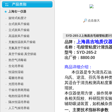
上海右一仪器
旋转式粘度计
·
点击放大
台式鼓风干燥箱
·
立式鼓风干燥箱
·
SYD-265-2上海昌吉毛细管粘度计
高温鼓风干燥箱
·
上海昌吉地质仪
品牌：
充氮恒温鼓风干燥箱
·
名称：毛细管粘度计清洗
充氮真空干燥箱
·
型号：SYD-265-2
真空干燥箱 真空烘箱
·
出厂价：8800.00
热空气消毒箱
·
生化培养箱
·
商品详细介绍：
本仪器是专为清洗石油
恒温恒湿箱
·
乌氏、逆流、芬氏等各种
霉菌培养箱
·
其适合于清洗检测高粘度
光照培养箱
·
现状。
干燥培养两用箱
·
本仪器使用方便，操作简
电热恒温培养箱
·
各相关院校、科研院所实
隔水恒温培养箱
·
辅助吸滤装置，如机械杂
人工气候培养箱
·
一、主要技术指标和参数