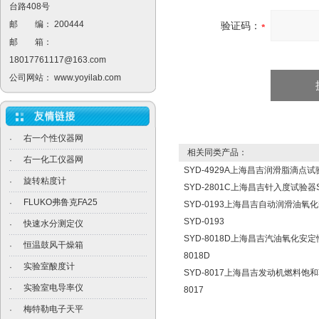
台路408号
邮 编： 200444
验证码：
邮 箱：
18017761117@163.com
公司网站：
www.yoyilab.com
右一个性仪器网
·
相关同类产品：
右一化工仪器网
·
SYD-4929A上海昌吉润滑脂滴点试验
旋转粘度计
·
SYD-2801C上海昌吉针入度试验器SY
FLUKO弗鲁克FA25
·
SYD-0193上海昌吉自动润滑油
SYD-0193
快速水分测定仪
·
SYD-8018D上海昌吉汽油氧化安定
恒温鼓风干燥箱
·
8018D
实验室酸度计
·
SYD-8017上海昌吉发动机燃料饱
实验室电导率仪
·
8017
梅特勒电子天平
·