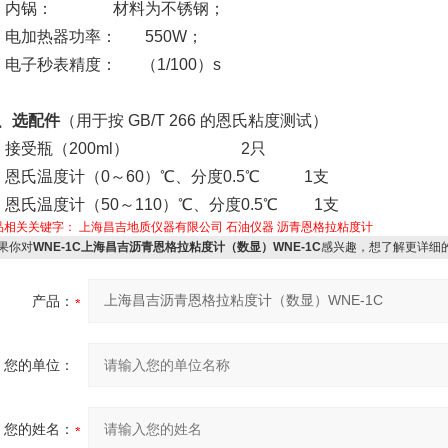
、内锅： 材料为不锈钢；
、电加热器功率： 550W；
、电子秒表精度：
（1/100）s
、选配件
（用于按 GB/T 266 的恩氏粘度测试）
、接受瓶（200ml） 2只
、恩氏温度计
（0～60）℃、分度0.5℃ 1支
、恩氏温度计
（50～110）℃、分度0.5℃
1支
品相关关键字：
上海昌吉地质仪器有限公司
石油仪器
沥青恩格拉粘度计
果你对
WNE-1C上海昌吉沥青恩格拉粘度计（数显）WNE-1C
感兴趣，想了解更详细
产品：
您的单位：
您的姓名：