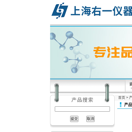
首页
>
产