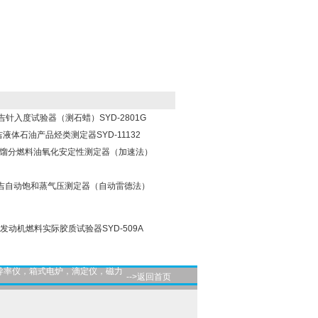
昌吉针入度试验器（测石蜡）SYD-2801G
昌吉液体石油产品烃类测定器SYD-11132
海昌吉馏分燃料油氧化安定性测定器（加速法）
海昌吉自动饱和蒸气压测定器（自动雷德法）
吉发动机燃料实际胶质试验器SYD-509A
导率仪，箱式电炉，滴定仪，磁力
-->返回首页