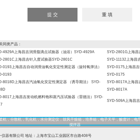
同类产品：
D-4929A上海昌吉润滑脂滴点试验器（油浴）SYD-4929A
SYD-2801G上海
D-2801C上海昌吉针入度试验器SYD-2801C
SYD-11132上海
YD-0193上海昌吉自动润滑油氧化安定性测定器（旋转氧弹法）
SYD-0175上
D-0193
SYD-0175
D-8018D上海昌吉汽油氧化安定性测定器 （诱导期法） SYD-
SYD-8017A上
18D
SYD-8017A
YD-8017上海昌吉发动机燃料饱和蒸汽压试验器（雷德法）SYD-
SYD-509A上海昌
17
，匀桨机，分散机，乳化机，水分测定仪，鼓风干燥箱，培养箱，电子天平，酸度计，电
搅拌器
一仪器有限公司 地址：上海市宝山工业园区市台路408号