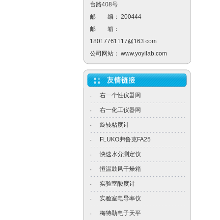
台路408号
邮 编： 200444
邮 箱：
18017761117@163.com
公司网站：
www.yoyilab.com
右一个性仪器网
·
右一化工仪器网
·
旋转粘度计
·
FLUKO弗鲁克FA25
·
快速水分测定仪
·
恒温鼓风干燥箱
·
实验室酸度计
·
实验室电导率仪
·
梅特勒电子天平
·