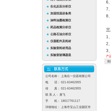
6
生化反应分析仪
7
加温恒温设备类
8
涂料油墨检测仪
药品检测分析仪
三
公路石油分析仪
1
仪器配件及耗材
2
实验室耗材用品
3
实验室玻璃器皿
产
如
公司名称： 上海右一仪器有限公司
电 话： 021-63462955
传 真： 021-63462955
联 系 人： 唐飞
手 机： 18017761117
详细地址： 上海市宝山工业园区市