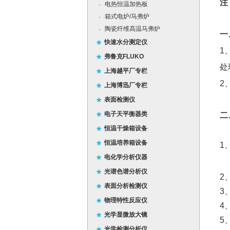
注
电热恒温加热板
·
箱式电炉/马弗炉
·
陶瓷纤维高温马弗炉
·
一
快速水分测定仪
1
弗鲁克FLUKO
处
上海越平厂专栏
2
上海博迅厂专栏
表面检测仪
电子天平衡器类
二
恒温干燥箱设备
恒温培养箱设备
电化学分析仪器
光谱色谱分析仪
表面分析检测仪
物理特性反应仪
4
光学显微放大镜
5
光学检测分析仪