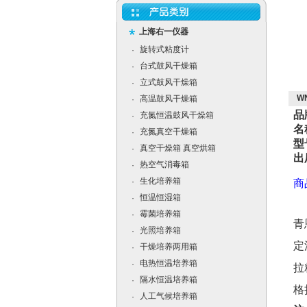
上海右一仪器
旋转式粘度计
·
台式鼓风干燥箱
·
立式鼓风干燥箱
·
W
高温鼓风干燥箱
·
品
充氮恒温鼓风干燥箱
·
名
充氮真空干燥箱
·
型
真空干燥箱 真空烘箱
·
出
热空气消毒箱
·
生化培养箱
·
商
恒温恒湿箱
·
霉菌培养箱
·
青
光照培养箱
·
定
干燥培养两用箱
·
电热恒温培养箱
·
拉
隔水恒温培养箱
·
格
人工气候培养箱
·