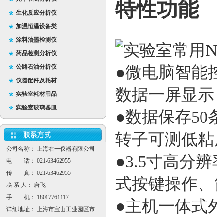
特性功能
生化反应分析仪
加温恒温设备类
涂料油墨检测仪
药品检测分析仪
公路石油分析仪
●
微电脑智能
仪器配件及耗材
数据一屏显示
实验室耗材用品
实验室玻璃器皿
●数据保存
50
转子可测低粘
公司名称： 上海右一仪器有限公司
●
3.5
寸
高分辨
电 话： 021-63462955
传 真： 021-63462955
式
按键操作、
联 系 人： 唐飞
手 机： 18017761117
●主机一体式
详细地址： 上海市宝山工业园区市