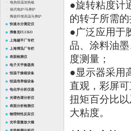
●
旋转粘度计
·
电热恒温加热板
·
箱式电炉/马弗炉
的转子所需的
·
陶瓷纤维高温马弗炉
快速水分测定仪
●
广泛应用于
弗鲁克FLUKO
上海越平厂专栏
品、涂料油墨
上海博迅厂专栏
度测量
；
表面检测仪
电子天平衡器类
●显示器采用
恒温干燥箱设备
恒温培养箱设备
直观，彩屏可
电化学分析仪器
扭矩百分比以
光谱色谱分析仪
表面分析检测仪
大粘度。
物理特性反应仪
光学显微放大镜
光学检测分析仪