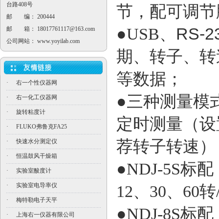
台路408号
节，配可调节
邮 编： 200444
RS-2
●
USB
、
邮 箱：
18017761117@163.com
公司网站：
www.yoyilab.com
期、转子、转
等数据
；
·
右一个性仪器网
●三种测量模
·
右一化工仪器网
·
旋转粘度计
定时测量（设
·
FLUKO弗鲁克FA25
荐转子转速）
·
快速水分测定仪
·
恒温鼓风干燥箱
●NDJ-5S标
·
实验室酸度计
·
实验室电导率仪
12、30、60
·
梅特勒电子天平
●NDJ-8S标
·
上海右一仪器有限公司