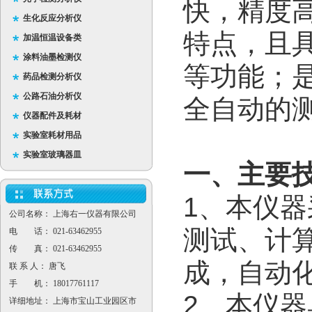
快，精度
生化反应分析仪
特点，且
加温恒温设备类
涂料油墨检测仪
等功能；
药品检测分析仪
公路石油分析仪
全自动的
仪器配件及耗材
实验室耗材用品
实验室玻璃器皿
一、
主要
1、本仪
公司名称： 上海右一仪器有限公司
测试、计
电 话： 021-63462955
传 真： 021-63462955
成，自动
联 系 人： 唐飞
手 机： 18017761117
2、本仪
详细地址： 上海市宝山工业园区市