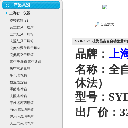
上海右一仪器
·
旋转式粘度计
点击放大
·
台式鼓风干燥箱
·
立式鼓风干燥箱
·
高温鼓风干燥箱
SYD-2122B上海昌吉全自动微量水份
·
充氮恒温鼓风干燥箱
上
品牌：
·
充氮真空干燥箱
·
真空干燥箱 真空烘箱
名称：
全
·
热空气消毒箱
·
生化培养箱
休法）
·
恒温恒湿箱
·
霉菌培养箱
型号：
SYD
·
光照培养箱
·
干燥培养两用箱
出厂价：325
·
电热恒温培养箱
·
隔水恒温培养箱
·
人工气候培养箱