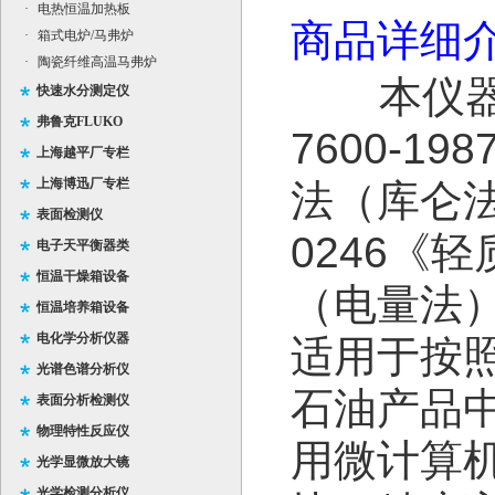
·
电热恒温加热板
商品详细
·
箱式电炉/马弗炉
·
陶瓷纤维高温马弗炉
本仪
快速水分测定仪
弗鲁克FLUKO
7600-
上海越平厂专栏
上海博迅厂专栏
法（库仑法
表面检测仪
0246《
电子天平衡器类
恒温干燥箱设备
（电量法
恒温培养箱设备
电化学分析仪器
适用于按
光谱色谱分析仪
石油产品
表面分析检测仪
物理特性反应仪
用微计算
光学显微放大镜
光学检测分析仪