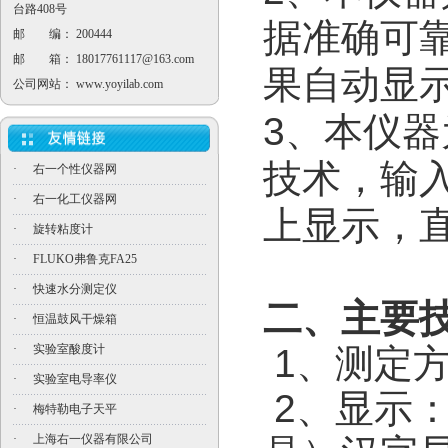
台路408号
据准确可
邮 编： 200444
邮 箱：
18017761117@163.com
果自动显
公司网站：
www.yoyilab.com
3、本仪
技术，输
·
右一个性仪器网
·
右一化工仪器网
上显示，
·
旋转粘度计
·
FLUKO弗鲁克FA25
·
快速水分测定仪
二、主要
·
恒温鼓风干燥箱
·
实验室酸度计
1、测定
·
实验室电导率仪
2、
·
梅特勒电子天平
·
上海右一仪器有限公司