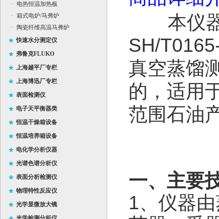
·
电热恒温加热板
本仪
·
箱式电炉/马弗炉
·
陶瓷纤维高温马弗炉
SH/T01
快速水分测定仪
弗鲁克FLUKO
真空蒸馏
上海越平厂专栏
上海博迅厂专栏
的，适用
表面检测仪
范围石油
电子天平衡器类
恒温干燥箱设备
恒温培养箱设备
电化学分析仪器
光谱色谱分析仪
一、主要
表面分析检测仪
物理特性反应仪
1、仪器
光学显微放大镜
光学检测分析仪