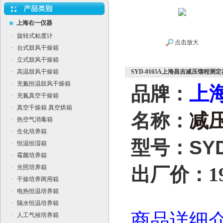
上海右一仪器
·
旋转式粘度计
点击放大
·
台式鼓风干燥箱
·
立式鼓风干燥箱
·
高温鼓风干燥箱
SYD-0165A上海昌吉减压馏程测定
·
充氮恒温鼓风干燥箱
上
品牌：
·
充氮真空干燥箱
·
真空干燥箱 真空烘箱
名称：
减
·
热空气消毒箱
·
生化培养箱
型号：
SY
·
恒温恒湿箱
·
霉菌培养箱
·
光照培养箱
出厂价：198
·
干燥培养两用箱
·
电热恒温培养箱
·
隔水恒温培养箱
商品详细
·
人工气候培养箱