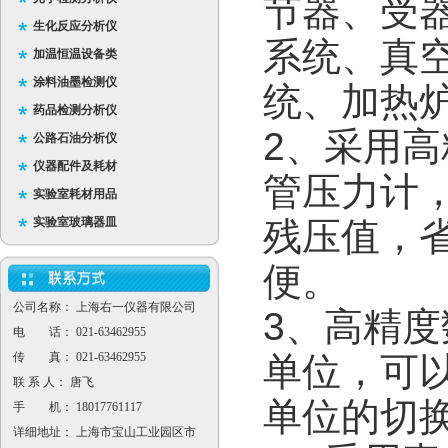
节器、受
生化反应分析仪
系统、真
加温恒温设备类
涂料油墨检测仪
统、加热
药品检测分析仪
2、采用
公路石油分析仪
仪器配件及耗材
管压力计
实验室耗材用品
实验室玻璃器皿
残压值，
便。
公司名称： 上海右一仪器有限公司
3、高精
电 话： 021-63462955
传 真： 021-63462955
单位，可以
联 系 人： 唐飞
单位的切
手 机： 18017761117
详细地址： 上海市宝山工业园区市