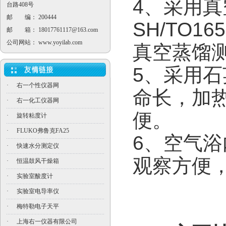
4、采用
台路408号
邮 编： 200444
SH/TO1
邮 箱：
18017761117@163.com
公司网站：
www.yoyilab.com
真空蒸馏
5、采用
·
右一个性仪器网
命长，加
·
右一化工仪器网
便。
·
旋转粘度计
·
FLUKO弗鲁克FA25
6、空气
·
快速水分测定仪
观察方便
·
恒温鼓风干燥箱
·
实验室酸度计
·
实验室电导率仪
·
梅特勒电子天平
·
上海右一仪器有限公司