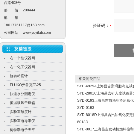
台路408号
邮 编： 200444
邮 箱：
18017761117@163.com
验证码：
公司网站：
www.yoyilab.com
右一个性仪器网
·
右一化工仪器网
·
旋转粘度计
·
相关同类产品：
FLUKO弗鲁克FA25
·
SYD-4929A上海昌吉润滑脂滴点试验
SYD-2801C上海昌吉针入度试验器SY
快速水分测定仪
·
SYD-0193上海昌吉自动润滑油
恒温鼓风干燥箱
·
SYD-0193
实验室酸度计
·
SYD-8018D上海昌吉汽油氧化安定
实验室电导率仪
·
8018D
SYD-8017上海昌吉发动机燃料饱
梅特勒电子天平
·