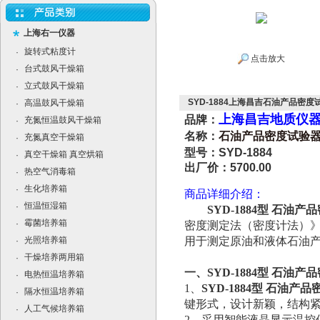
上海右一仪器
旋转式粘度计
·
点击放大
台式鼓风干燥箱
·
立式鼓风干燥箱
·
SYD-1884上海昌吉石油产品密度试
高温鼓风干燥箱
·
上海昌吉地质仪
品牌：
充氮恒温鼓风干燥箱
·
名称：
石油产品密度试验
充氮真空干燥箱
·
型号：
SYD-1884
真空干燥箱 真空烘箱
·
出厂价：5700.00
热空气消毒箱
·
生化培养箱
·
商品详细介绍：
恒温恒湿箱
·
SYD-1884型 石油
霉菌培养箱
·
密度测定法（密度计法）
光照培养箱
用于测定原油和液体石油
·
干燥培养两用箱
·
一、
SYD-1884型 石油
电热恒温培养箱
·
1、
SYD-1884型 石油产
隔水恒温培养箱
·
键形式，设计新颖，结构
人工气候培养箱
·
2、采用智能液晶显示温控