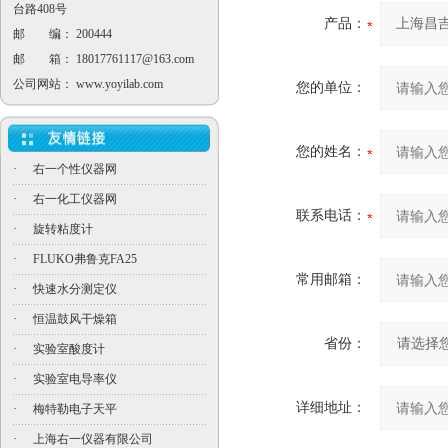
台路408号
产品：
邮 编： 200444
邮 箱：
18017761117@163.com
公司网站：
www.yoyilab.com
您的单位：
您的姓名：
·
右一个性仪器网
·
右一化工仪器网
联系电话：
·
旋转粘度计
·
FLUKO弗鲁克FA25
常用邮箱：
·
快速水分测定仪
·
恒温鼓风干燥箱
省份：
·
实验室酸度计
·
实验室电导率仪
详细地址：
·
梅特勒电子天平
·
上海右一仪器有限公司