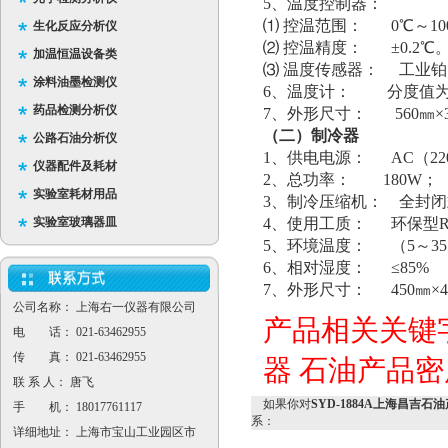
5、温度控制器：
⑴ 控温范围： 0℃～10
生化反应分析仪
⑵ 控温精度： ±0.2℃
加温恒温设备类
⑶ 温度传感器： 工业铂电
涂料油墨检测仪
6、温度计： 分度值为0
药品检测分析仪
7、外形尺寸： 560㎜×3
（二）制冷器
公路石油分析仪
1、供电电源： AC（220
仪器配件及耗材
2、总功率： 180W；
实验室耗材用品
3、制冷压缩机： 全封
实验室玻璃器皿
4、使用工质： 环保型R1
5、环境温度： （5～35
6、相对湿度： ≤85%
7、外形尺寸： 450㎜×4
公司名称： 上海右一仪器有限公司
产品相关关键
电 话： 021-63462955
传 真： 021-63462955
器
石油产品密
联 系 人： 唐飞
如果你对
SYD-1884A上海昌吉石
手 机： 18017761117
系：
详细地址： 上海市宝山工业园区市