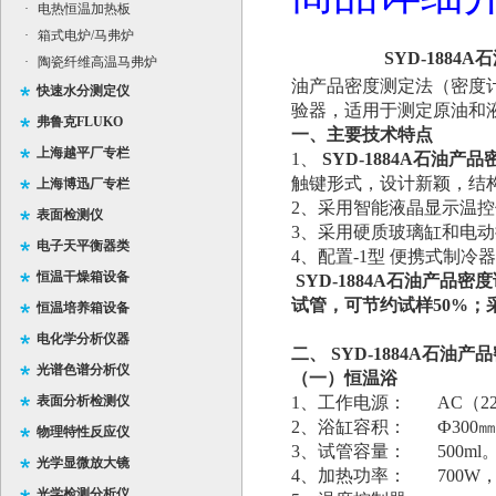
·
电热恒温加热板
·
箱式电炉/马弗炉
SYD-1884
·
陶瓷纤维高温马弗炉
油产品密度测定法（密度
快速水分测定仪
验器，适用于测定原油和
弗鲁克FLUKO
一、主要技术特点
上海越平厂专栏
1、
SYD-1884A石油产
触键形式，设计新颖，结
上海博迅厂专栏
2、采用智能液晶显示温控
表面检测仪
3、采用硬质玻璃缸和电
电子天平衡器类
4、配置-1型 便携式制
恒温干燥箱设备
SYD-1884A石油产品
试管，可节约试样50%；
恒温培养箱设备
电化学分析仪器
二、
SYD-1884A石油
光谱色谱分析仪
（一）恒温浴
表面分析检测仪
1、工作电源： AC（220
2、浴缸容积： Ф300㎜
物理特性反应仪
3、试管容量： 500ml
光学显微放大镜
4、加热功率： 700W，1
光学检测分析仪