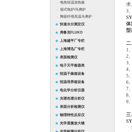
电热恒温加热板
·
求
箱式电炉/马弗炉
·
3
陶瓷纤维高温马弗炉
·
S
体
快速水分测定仪
型
弗鲁克FLUKO
上海越平厂专栏
二
上海博迅厂专栏
1
2
表面检测仪
3
电子天平衡器类
4
恒温干燥箱设备
5
6
恒温培养箱设备
7
电化学分析仪器
8
光谱色谱分析仪
9
表面分析检测仪
三
物理特性反应仪
S
光学显微放大镜
1
光学检测分析仪