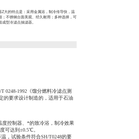
试验器Z大的特点是：采用金属浴，制冷传导快，温
烦；不锈钢台面美观、经久耐用；多种选择，可
组成型冷滤点抽滤器。
 0248-1992《馏分燃料冷滤点测
》等规定的要求设计制造的，适用于石油
温度控制器、*的致冷浴，制冷效果
可达到±0.5℃。
试验条件符合SH/T0248的要