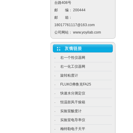
台路408号
邮 编： 200444
邮 箱：
18017761117@163.com
公司网站：
www.yoyilab.com
右一个性仪器网
·
右一化工仪器网
·
旋转粘度计
·
FLUKO弗鲁克FA25
·
快速水分测定仪
·
恒温鼓风干燥箱
·
实验室酸度计
·
实验室电导率仪
·
梅特勒电子天平
·