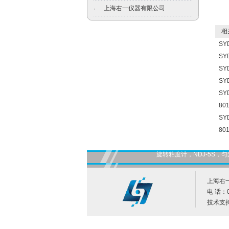
上海右一仪器有限公司
·
相关
SY
SY
S
SY
SY
80
S
80
旋转粘度计，NDJ-5S
上海右
电 话：0
技术支