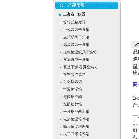
上海右一仪器
旋转式粘度计
·
台式鼓风干燥箱
·
立式鼓风干燥箱
·
S
高温鼓风干燥箱
·
品
充氮恒温鼓风干燥箱
·
名
充氮真空干燥箱
·
型
真空干燥箱 真空烘箱
·
出
热空气消毒箱
·
生化培养箱
·
商
恒温恒湿箱
·
霉菌培养箱
·
定
光照培养箱
产
·
干燥培养两用箱
·
一
电热恒温培养箱
·
1
隔水恒温培养箱
·
好
人工气候培养箱
·
2