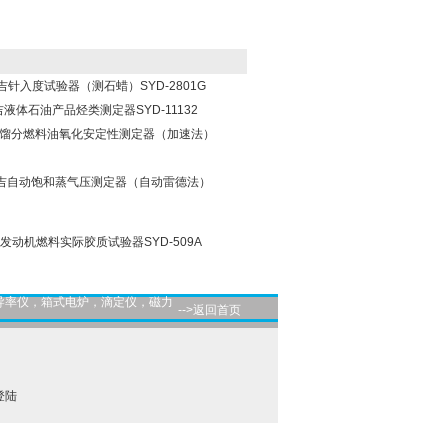
昌吉针入度试验器（测石蜡）SYD-2801G
昌吉液体石油产品烃类测定器SYD-11132
海昌吉馏分燃料油氧化安定性测定器（加速法）
海昌吉自动饱和蒸气压测定器（自动雷德法）
吉发动机燃料实际胶质试验器SYD-509A
导率仪，箱式电炉，滴定仪，磁力
-->返回首页
登陆