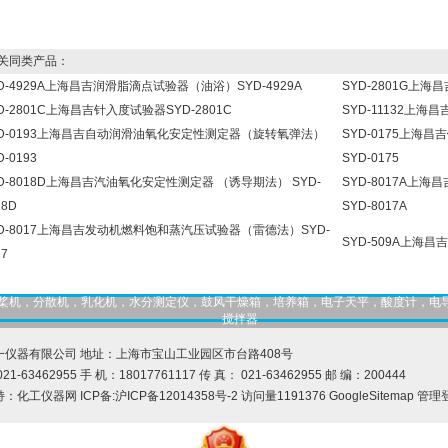
同类产品：
D-4929A上海昌吉润滑脂滴点试验器（油浴）SYD-4929A
SYD-2801G上海
D-2801C上海昌吉针入度试验器SYD-2801C
SYD-11132上海
YD-0193上海昌吉自动润滑油氧化安定性测定器（旋转氧弹法）
SYD-0175上
D-0193
SYD-0175
D-8018D上海昌吉汽油氧化安定性测定器 （诱导期法） SYD-
SYD-8017A上
18D
SYD-8017A
YD-8017上海昌吉发动机燃料饱和蒸汽压试验器（雷德法）SYD-
SYD-509A上海昌
17
，匀桨机，分散机，乳化机，水分测定仪，鼓风干燥箱，培养箱，电子天平，酸度计，电
搅拌器
一仪器有限公司 地址：上海市宝山工业园区市台路408号
21-63462955 手 机：18017761117 传 真： 021-63462955 邮 编：200444
持：
化工仪器网
ICP备:
沪ICP备12014358号-2
访问量1191376
GoogleSitemap
管理