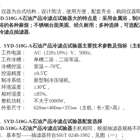
。
、仪器为台式结构，设计简洁，使用方便，配套齐全，购回仪器
YD-510G-A石油产品冷滤点试验器大的特点是：采用金属浴，
浴的各种麻烦；不锈钢台面美观、经久耐用；多种选择，可选配
冷滤点抽滤器.
、
SYD-510G-A石油产品冷滤点试验器
主要技术参数及指标（主
、工作电源： AC（220±10%）V、50Hz。
、工作冷槽： 单槽二浴，二浴等温。
、冷槽控温： 室温～-70℃。
、控温精度： ±0.5℃
、制冷系统： 新型制冷压缩机。
、环境温度： ≤30℃ 。
、相对湿度： ≤85%。
、整机功耗： 不大于1000W。
、外形尺寸： 620㎜×460㎜×355㎜（主机：长×宽×高）。
、
SYD-510G-A石油产品冷滤点试验器
配套选择
YD-510G-A石油产品冷滤点试验器
主机相同，根据抽滤器规格不
、基本型——抽滤器符合SH/T 0248-1992，见图（一）；