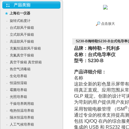
上海右一仪器
旋转式粘度计
·
点击放大
台式鼓风干燥箱
·
立式鼓风干燥箱
·
S230-B梅特勒S230-B台式电导率
高温鼓风干燥箱
·
品牌：梅特勒－托利多
充氮恒温鼓风干燥箱
·
名称：台式电导率仪
充氮真空干燥箱
·
型号：S230-B
真空干燥箱 真空烘箱
·
热空气消毒箱
·
产品详细介绍：
生化培养箱
·
名称
恒温恒湿箱
·
这款全新的彩色显示屏带有
得真正直观。应用范围从
霉菌培养箱
·
GLP 规定。创新的设计
光照培养箱
·
为苛刻的用户提供用户友
干燥培养两用箱
·
®
采用智能电极管理 （ISM
电热恒温培养箱
·
通过专业的校准支持提高
隔水恒温培养箱
·
包括 IQ/OQ 在内的综合服
人工气候培养箱
·
集成的 USB 和 RS232