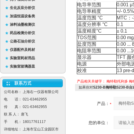
电导率范围
0.001 
生化反应分析仪
电导率精度
+/- 0.5%
加温恒温设备类
温度范围
°C
MTC
：
温度分辨率
°C
0.1
涂料油墨检测仪
温度精度
°C
± 0.1
药品检测分析仪
TDS
范围
0.00 mg
公路石油分析仪
盐度范围
0.00 ...
仪器配件及耗材
电阻率范围
0.00 ..
显示器
TFT
颜
实验室耗材用品
电源
外部电
实验室玻璃器皿
校准
13 pre-d
产品相关关键字：
梅特勒托利多
梅
如果你对
S230-B梅特勒S230-B
公司名称： 上海右一仪器有限公司
电 话： 021-63462955
产品：
传 真： 021-63462955
联 系 人： 唐飞
手 机： 18017761117
您的单位：
详细地址： 上海市宝山工业园区市