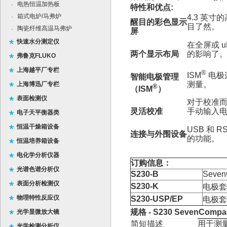
电热恒温加热板
·
特性和优点:
箱式电炉/马弗炉
·
4.3 英
醒目的彩色显示
目了然。
陶瓷纤维高温马弗炉
·
屏
快速水分测定仪
在全屏或 
两个显示布局
的影响了
弗鲁克FLUKO
上海越平厂专栏
®
ISM
电极
智能电极管理
测量。
上海博迅厂专栏
®
（ISM
）
表面检测仪
对于校准而
灵活校准
手动输入
电子天平衡器类
恒温干燥箱设备
USB 和
连接与外围设备
的功能。
恒温培养箱设备
电化学分析仪器
订购信息：
光谱色谱分析仪
S230-B
Seve
表面分析检测仪
S230-K
电极套
物理特性反应仪
S230-USP/EP
电极套
规格
- S230 SevenComp
光学显微放大镜
简短描述
用于测
光学检测分析仪