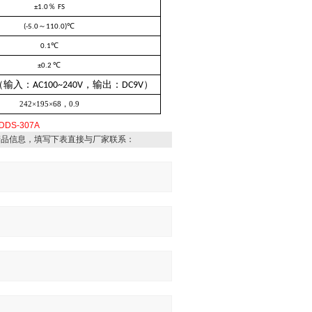
％
±1.0
FS
～
℃
(-5.0
110.0)
℃
0.1
℃
±0.2
（输入：
，输出：
）
AC100~240V
DC9V
242×195×68，0.9
DDS-307A
产品信息，填写下表直接与厂家联系：