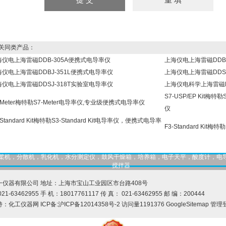
同类产品：
海仪电上海雷磁DDB-305A便携式电导率仪
上海仪电上海雷磁DDBJ
海仪电上海雷磁DDBJ-351L便携式电导率仪
上海仪电上海雷磁DDS
海仪电上海雷磁DDSJ-318T实验室电导率仪
上海仪电科学上海雷磁DD
S7-USP/EP Kit梅
-Meter梅特勒S7-Meter电导率仪,专业级便携式电导率仪
仪
-Standard Kit梅特勒S3-Standard Kit电导率仪，便携式电导率
F3-Standard Kit
，匀桨机，分散机，乳化机，水分测定仪，鼓风干燥箱，培养箱，电子天平，酸度计，电
搅拌器
一仪器有限公司 地址：上海市宝山工业园区市台路408号
21-63462955 手 机：18017761117 传 真： 021-63462955 邮 编：200444
持：
化工仪器网
ICP备:
沪ICP备12014358号-2
访问量1191376
GoogleSitemap
管理