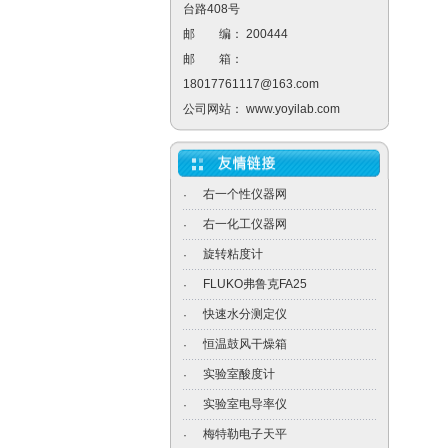
台路408号
邮 编： 200444
邮 箱：
18017761117@163.com
公司网站：
www.yoyilab.com
右一个性仪器网
·
右一化工仪器网
·
旋转粘度计
·
FLUKO弗鲁克FA25
·
快速水分测定仪
·
恒温鼓风干燥箱
·
实验室酸度计
·
实验室电导率仪
·
梅特勒电子天平
·