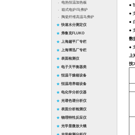
电热恒温加热板
·
●
箱式电炉/马弗炉
·
●
陶瓷纤维高温马弗炉
·
●
快速水分测定仪
●
弗鲁克FLUKO
数
上海越平厂专栏
●
上海博迅厂专栏
上
表面检测仪
技
电子天平衡器类
恒温干燥箱设备
恒温培养箱设备
电化学分析仪器
光谱色谱分析仪
表面分析检测仪
物理特性反应仪
光学显微放大镜
光学检测分析仪