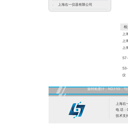
上海右一仪器有限公司
·
相关
上
上
上
S7
S3
仪
旋转粘度计，NDJ-5S
上海右
电 话：0
技术支