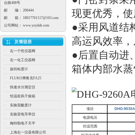
台路408号
现更优秀，使
邮 编： 200444
邮 箱：
18017761117@163.com
●采用风道结
公司网站：
www.yoyilab.com
高运风效率，
·
右一个性仪器网
●后置自动进
·
右一化工仪器网
箱体内部水蒸
·
旋转粘度计
·
FLUKO弗鲁克FA25
·
快速水分测定仪
·
恒温鼓风干燥箱
·
实验室酸度计
项目
DHG-9030A
·
实验室电导率仪
电源电压
·
梅特勒电子天平
控温范围
·
上海右一仪器有限公司