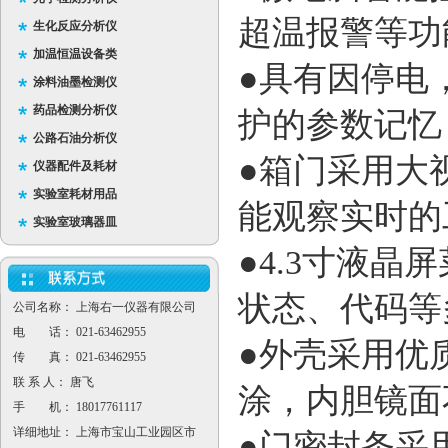
超温报警等功
生化反应分析仪
加温恒温设备类
●具有因停电
涂料油墨检测仪
药品检测分析仪
护的参数记忆
公路石油分析仪
●箱门采用大
仪器配件及耗材
实验室耗材用品
能观察实时的
实验室玻璃器皿
●
4.3
寸液晶屏
状态、代码等
公司名称： 上海右一仪器有限公司
电 话： 021-63462955
●外壳采用优
传 真： 021-63462955
联 系 人： 唐飞
涂，内胆镜面
手 机： 18017761117
详细地址： 上海市宝山工业园区市
●门密封条采