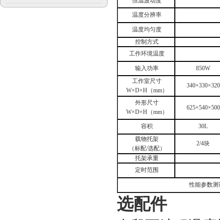
恒温波动度
温度分辨率
温度均匀度
控制方式
工作环境温度
输入功率
850W
工作室尺寸
340×330×320
W×D×H（mm）
外形尺寸
625×540×500
W×D×H（mm）
容积
30L
载物托架
2/4块
（标配/选配）
托架承重
定时范围
性能参数测
选配件