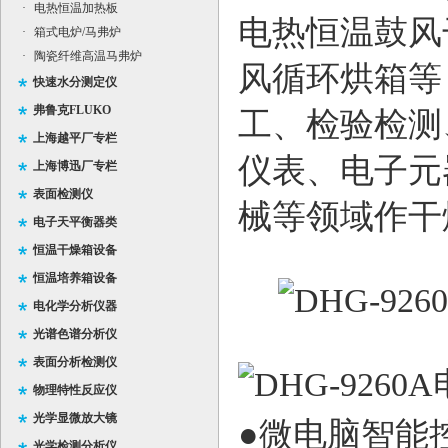
·
电热恒温加热板
电热恒温鼓风
·
箱式电炉/马弗炉
·
陶瓷纤维高温马弗炉
风循环烘箱等
快速水分测定仪
弗鲁克FLUKO
工、检验检测
上海越平厂专栏
仪表、电子元
上海博迅厂专栏
表面检测仪
械等领域作干
电子天平衡器类
恒温干燥箱设备
恒温培养箱设备
电化学分析仪器
光谱色谱分析仪
表面分析检测仪
物理特性反应仪
光学显微放大镜
●微电脑智能
光学检测分析仪