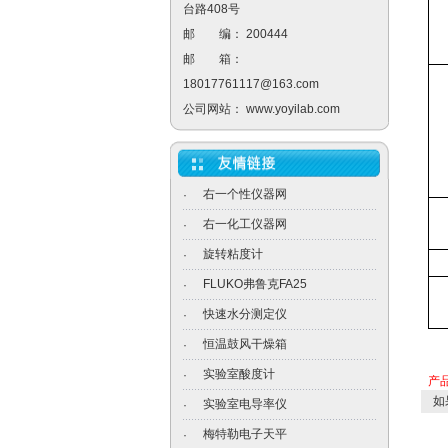
台路408号
邮 编： 200444
邮 箱：
18017761117@163.com
公司网站：
www.yoyilab.com
右一个性仪器网
·
右一化工仪器网
·
旋转粘度计
·
FLUKO弗鲁克FA25
·
快速水分测定仪
·
恒温鼓风干燥箱
·
实验室酸度计
·
产
如
实验室电导率仪
·
梅特勒电子天平
·