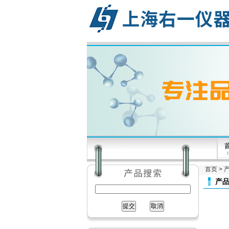
首页
>
产