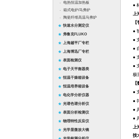
电热恒温加热板
·
●
箱式电炉/马弗炉
·
上
陶瓷纤维高温马弗炉
·
【
快速水分测定仪
●
弗鲁克FLUKO
●
上海越平厂专栏
●
上海博迅厂专栏
●
表面检测仪
●
电子天平衡器类
极
恒温干燥箱设备
【
恒温培养箱设备
●
电化学分析仪器
● 
光谱色谱分析仪
●
表面分析检测仪
●
物理特性反应仪
上
光学显微放大镜
技
光学检测分析仪