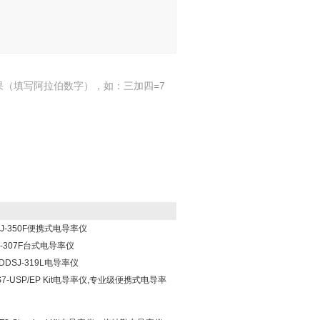
果（填写阿拉伯数字），如：三加四=7
-350F便携式电导率仪
-307F台式电导率仪
SJ-319L电导率仪
特勒S7-USP/EP Kit电导率仪,专业级便携式电导率