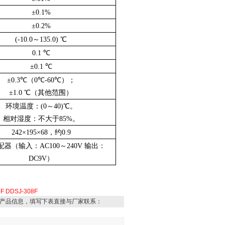
±0.1%
±0.2%
(-10.0～135.0) ℃
0.1 ℃
±0.1 ℃
±0.3℃（0℃-60℃）；
±1.0 ℃（其他范围）
环境温度：(0～40)℃。
相对湿度：不大于85%。
242×195×68，约0.9
器（输入：AC100～240V 输出：
DC9V）
8F
DDSJ-308F
产品信息，填写下表直接与厂家联系：