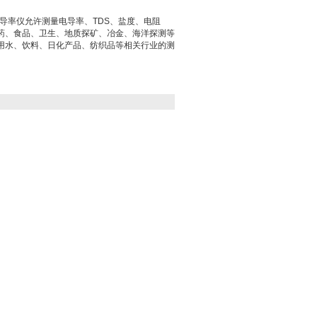
型电导率仪允许测量电导率、TDS、盐度、电阻
药、食品、卫生、地质探矿、冶金、海洋探测等
用水、饮料、日化产品、纺织品等相关行业的测