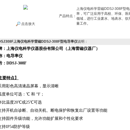
上海仪电科学雷磁DDSJ-308F
率，可广泛应用于高校、环保、医
产品特点：
领域，进行工业废水、地表水、饮
量工作。
点击放大
DSJ308F上海仪电科学雷磁DDSJ-308F型电导率仪
说明：
牌：上海仪电科学仪器股份有限公司（上海雷磁仪器厂）
称：电导率仪
：DDSJ-308F
主要特点】
 采用彩色高清液晶屏幕，显示清晰
 温度单位可选：℃ 和 °F；
 参比温度20℃或25℃可选
 支持开机自诊断、自动关机、断电保护和恢复出厂设置等功能
 支持固件升级功能，允许功能扩展和个性化要求
 支持IP54防护等级