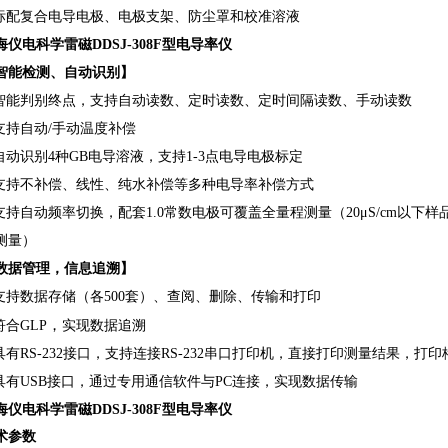
 标配复合电导电极、电极支架、防尘罩和校准溶液
海仪电科学雷磁DDSJ-308F型电导率仪
智能检测、自动识别】
 智能判别终点，支持自动读数、定时读数、定时间隔读数、手动读数
 支持自动/手动温度补偿
 自动识别4种GB电导溶液，支持1-3点电导电极标定
 支持不补偿、线性、纯水补偿等多种电导率补偿方式
 支持自动频率切换，配套1.0常数电极可覆盖全量程测量（20μS/cm以下样品
测量）
数据管理
，信息追溯】
 支持数据存储（各500套）、查阅、删除、传输和打印
，
符合GLP
实现数据追溯
 具有RS-232接口，支持连接RS-232串口打印机，直接打印测量结果，打
 具有USB接口，通过专用通信软件与PC连接，实现数据传输
海仪电科学雷磁DDSJ-308F型电导率仪
术参数