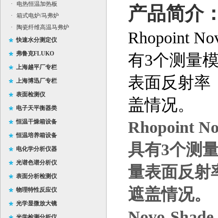
·
电热恒温加热板
产品简介
·
箱式电炉/马弗炉
·
陶瓷纤维高温马弗炉
Rhopoint 
快速水分测定仪
弗鲁克FLUKO
有3个测量模
上海越平厂专栏
表面反射率
上海博迅厂专栏
表面检测仪
盖情况。
电子天平衡器类
恒温干燥箱设备
Rhopoint N
恒温培养箱设备
具有
3
个测
电化学分析仪器
光谱色谱分析仪
量表面反射
表面分析检测仪
遮盖情况。
物理特性反应仪
光学显微放大镜
Novo-Shade
光学检测分析仪