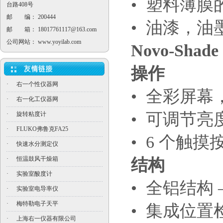
• 塑料薄膜
台路408号
邮 编： 200444
• 油漆，
邮 箱：
18017761117@163.com
公司网站：
www.yoyilab.com
Novo-Shade
操作
·
右一个性仪器网
• 全彩屏幕
·
右一化工仪器网
• 可调节亮
·
旋转粘度计
·
FLUKO弗鲁克FA25
• 6 个触
·
快速水分测定仪
·
恒温鼓风干燥箱
结构
·
实验室酸度计
• 全铝结构 
·
实验室电导率仪
·
梅特勒电子天平
• 集成位
·
上海右一仪器有限公司