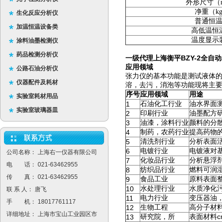
外形尺寸（
净重（k
生化反应分析仪
普通恒
加温恒温设备类
高低温恒
温度显示
涂料油墨检测仪
药品检测分析仪
一级代理上海衡平BZY-2全自
应用领域
公路石油分析仪
张力仪的基本功能是测试液体的
仪器配件及耗材
溶，去污，消泡等功能现将主
序号
应用领域
用途
实验室耗材用品
1
石油化工行业
油水界面
实验室玻璃器皿
2
印刷行业
油墨配方
3
油漆，涂料行业
颜料的分
4
制药，农药行业
提高药物
5
清洗剂行业
分析表面
6
电镀行业
电镀液对
公司名称： 上海右一仪器有限公司
7
化妆品行业
分析悬浮
电 话： 021-63462955
8
纺织品行业
燃料可润
传 真： 021-63462955
9
食品工业
原料表面
10
水处理行业
水质净化
联 系 人： 唐飞
11
电力行业
变压器油
手 机： 18017761117
12
生物工程
高分子材
详细地址： 上海市宝山工业园区市
c
13
研究院，所
表面材料