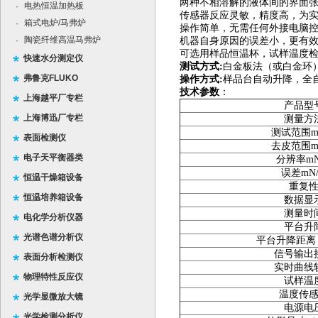
两种不相溶解的液体间的界面张
电热恒温加热板
·
传感器反应灵敏，精度高，为
箱式电炉/马弗炉
·
操作简单，无需任何外接电脑
陶瓷纤维高温马弗炉
·
机器自身原因的误差小，更有
可选用样品恒温杯，试样温度
快速水分测定仪
测试方式:
白金板法（或白金环
弗鲁克FLUKO
操作方式:
样品台自动升降，全
技术参数
：
上海越平厂专栏
产品型
上海博迅厂专栏
测量方
测试范围m
表面检测仪
去皮范围m
电子天平衡器类
分辨率mN
误差mN
恒温干燥箱设备
重复
恒温培养箱设备
数据显
测量时
电化学分析仪器
平台升
光谱色谱分析仪
平台升降距离
信号输出
表面分析检测仪
实时曲线
物理特性反应仪
试样温
温度传
光学显微放大镜
电源电
光学检测分析仪