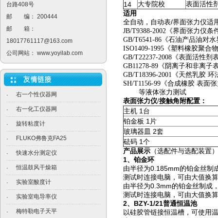
14
大专院校
表面活性
台路408号
适用
邮 编： 200444
/
全自动，自动表
界面张力仪适
邮 箱：
JB/T9388-2002《界面张力仪条
GB/T6541-86《石油产品
18017761117@163.com
ISO1409-1995《塑料橡
公司网站：
www.yoyilab.com
GB/T22237-2008《表面活
GB11278-89《阴离子和非
GB/T18396-2001《天然乳
SH/T1156-99《合成橡胶 表
等液体张力测试
右一个性仪器网
·
表面张力仪/接触角附配置：
右一化工仪器网
·
主机 1台
铂金板 1片
旋转粘度计
·
玻璃器皿 2套
FLUKO弗鲁克FA25
·
砝码 1个
产品展示
（选配件与选配装置
快速水分测定仪
·
1、铂金环
恒温鼓风干燥箱
·
由半径为0.185mm的铂金丝制
测试时连接电脑，可由大值换算
实验室酸度计
·
由半径为0.3mm的铂金丝制成，
测试时连接电脑，可由大值换算
实验室电导率仪
·
2、BZY-1/21普通恒温池
梅特勒电子天平
·
以硅胶管链接恒温槽，可使用温度