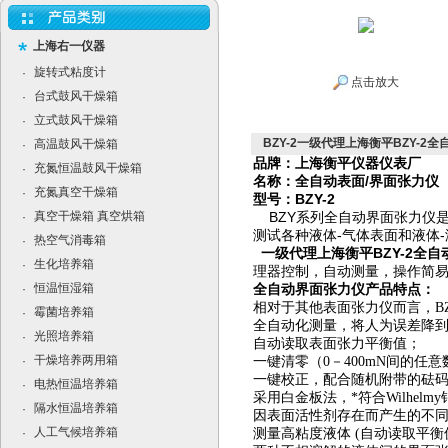
上海右一仪器
旋转式粘度计
·
点击放大
台式鼓风干燥箱
·
立式鼓风干燥箱
·
BZY-2一级代理上海衡平BZY-2
高温鼓风干燥箱
·
品牌：
上海衡平仪器仪表厂
充氮恒温鼓风干燥箱
·
名称：全自动表面/界面张力仪
充氮真空干燥箱
·
型号：BZY-2
真空干燥箱 真空烘箱
BZY系列全自动界面张力仪是
·
测试各种液体-气体表面和液体
热空气消毒箱
·
一级代理上海衡平BZY-2全
生化培养箱
·
理器控制，自动测量，操作简
恒温恒湿箱
全自动界面张力仪产品
·
特点：
相对于其他表面张力仪而言，B
霉菌培养箱
·
全自动化测量，将人为误差降
光照培养箱
·
自动读取表面张力平衡值；
干燥培养两用箱
·
一键清零（0－400mN间的任
一键校正，配合随机附带的砝
电热恒温培养箱
·
采用白金板法，*符合Wilhe
隔水恒温培养箱
·
因表面活性剂存在而产生的不
人工气候培养箱
·
测量高粘度液体 (自动读取平衡