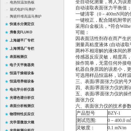
全自动化测量，将人为误
电热恒温加热板
·
自动读取表面张力平衡值
箱式电炉/马弗炉
·
一键清零（0－400mN间
陶瓷纤维高温马弗炉
·
一键校正，配合随机附带
快速水分测定仪
采用白金板法，*符合Wil
可能：
弗鲁克FLUKO
因表面活性剂存在而产生
上海越平厂专栏
测量高粘度液体 (自动读取
上海博迅厂专栏
两种不相溶解的液体间的界
传感器反应灵敏，精度高
表面检测仪
操作简单，无需任何外接
电子天平衡器类
机器自身原因的误差小，
恒温干燥箱设备
可选用样品恒温杯，试样
三、表面
/
界面张力仪的号为：2
恒温培养箱设备
四、表面
/
界面张力仪的测
电化学分析仪器
五、表面
/
界面张力仪的操
光谱色谱分析仪
面张力仪
六、表面张力仪的技术参
表面分析检测仪
产品型号
BZY-1
物理特性反应仪
测试范围:
0－400.0 m
光学显微放大镜
灵敏度：
0.1 mN/m
光学检测分析仪