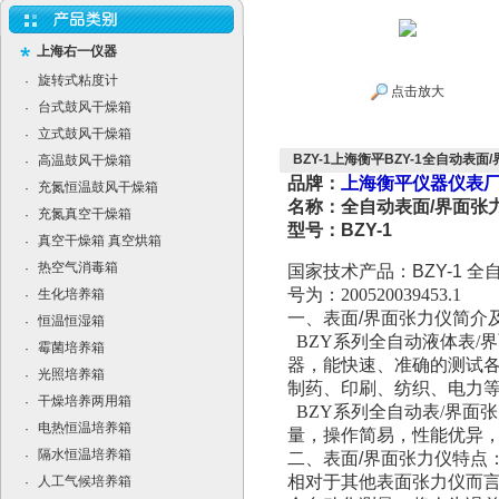
上海右一仪器
旋转式粘度计
·
点击放大
台式鼓风干燥箱
·
立式鼓风干燥箱
·
BZY-1上海衡平BZY-1全自动表面
高温鼓风干燥箱
·
品牌：
上海衡平仪器仪表
充氮恒温鼓风干燥箱
·
名称：全自动表面/界面张
充氮真空干燥箱
·
型号：BZY-1
真空干燥箱 真空烘箱
·
热空气消毒箱
·
国家技术产品：
BZY-1
全
号为：200520039453.1
生化培养箱
·
一、表面
/
界面张力仪简介
恒温恒湿箱
·
BZY系列全自动液体表/
霉菌培养箱
·
器，能快速、准确的测试各
光照培养箱
·
制药、印刷、纺织、电力
干燥培养两用箱
·
BZY系列全自动表/界面
电热恒温培养箱
·
量，操作简易，性能优异
隔水恒温培养箱
·
二、表面
/
界面张力仪特点
相对于其他表面张力仪而言
人工气候培养箱
·