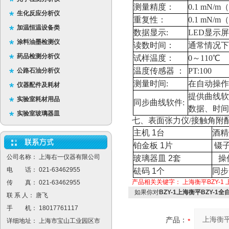
测量精度：
0.1 mN
生化反应分析仪
重复性：
0.1 mN
加温恒温设备类
数据显示:
LED显示屏
涂料油墨检测仪
读数时间：
通常情况下
药品检测分析仪
试样温度：
0～110℃
温度传感器 ：
PT:100
公路石油分析仪
测量时间:
在自动操作
仪器配件及耗材
提供曲线软
实验室耗材用品
同步曲线软件:
数据、时间
实验室玻璃器皿
七、表面张力仪/接触角附
主机
1
台
酒精
铂金板
1
片
镊
公司名称： 上海右一仪器有限公司
玻璃器皿
2
套
操
电 话： 021-63462955
砝码
1
个
同步
产品相关关键字：
上海衡平BZY-1
传 真： 021-63462955
如果你对
BZY-1上海衡平BZY-1
联 系 人： 唐飞
手 机： 18017761117
产品：
详细地址： 上海市宝山工业园区市