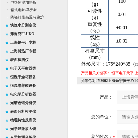
100
·
电热恒温加热板
（g）
·
箱式电炉/马弗炉
可读性
0.01
（g）
·
陶瓷纤维高温马弗炉
重复性
快速水分测定仪
±0.01
（≤g）
弗鲁克FLUKO
线性
±0.02
上海越平厂专栏
（≤g）
秤盘尺寸
上海博迅厂专栏
（mm）
表面检测仪
外形尺寸：
175*240*85
电子天平衡器类
产品相关关键字：
恒平电子天平
恒温干燥箱设备
如果你对
JY2002上海舜宇恒平JY2
恒温培养箱设备
电化学分析仪器
产品：
光谱色谱分析仪
表面分析检测仪
您的单位：
物理特性反应仪
光学显微放大镜
您的姓名：
光学检测分析仪