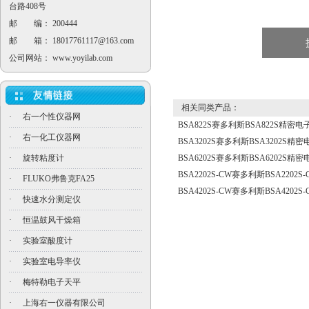
台路408号
邮 编： 200444
邮 箱：
18017761117@163.com
公司网站：
www.yoyilab.com
相关同类产品：
·
右一个性仪器网
BSA822S赛多利斯BSA822S精密
·
右一化工仪器网
BSA3202S赛多利斯BSA3202S精
·
旋转粘度计
BSA6202S赛多利斯BSA6202S精
BSA2202S-CW赛多利斯BSA220
·
FLUKO弗鲁克FA25
BSA4202S-CW赛多利斯BSA420
·
快速水分测定仪
·
恒温鼓风干燥箱
·
实验室酸度计
·
实验室电导率仪
·
梅特勒电子天平
·
上海右一仪器有限公司