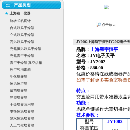
上海右一仪器
·
旋转式粘度计
点击放大
·
台式鼓风干燥箱
·
立式鼓风干燥箱
·
高温鼓风干燥箱
JY2002上海舜宇恒平JY2002电子
·
充氮恒温鼓风干燥箱
品牌：
上海舜宇恒平
名称：JY电子天平
·
充氮真空干燥箱
型号：JY2002
·
真空干燥箱 真空烘箱
价格：880.00
·
热空气消毒箱
优惠价格请在线或衡器产
·
生化培养箱
如需了解更多实验室称量
·
恒温恒湿箱
特点：
·
霉菌培养箱
交直流两用
带水准器
液晶
·
光照培养箱
功能：
·
干燥培养两用箱
系统单键操作无需切换
计
·
电热恒温培养箱
技术参数：
·
隔水恒温培养箱
型号
JY1002
·
人工气候培养箱
称量范围