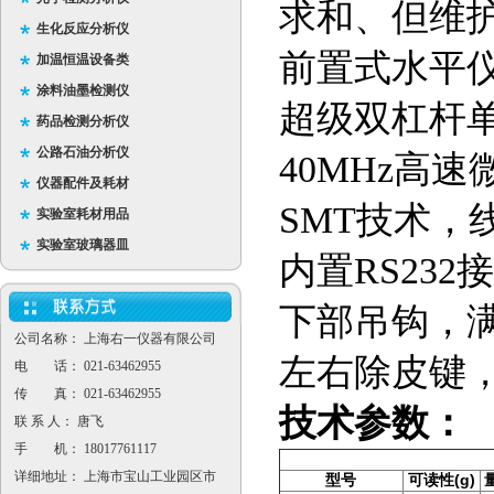
求和、但维
生化反应分析仪
前置式水平
加温恒温设备类
涂料油墨检测仪
超级双杠杆
药品检测分析仪
公路石油分析仪
40MHz高
仪器配件及耗材
SMT技术，
实验室耗材用品
实验室玻璃器皿
内置RS232
下部吊钩，
公司名称： 上海右一仪器有限公司
左右除皮键
电 话： 021-63462955
传 真： 021-63462955
技术参数：
联 系 人： 唐飞
手 机： 18017761117
详细地址： 上海市宝山工业园区市
型号
可读性(g)