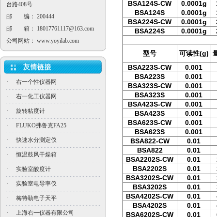
BSA124S-CW
0.0001g
台路408号
BSA124S
0.0001g
邮 编： 200444
BSA224S-CW
0.0001g
邮 箱：
18017761117@163.com
BSA224S
0.0001g
公司网站：
www.yoyilab.com
型号
可读性(g)
BSA223S-CW
0.001
BSA223S
0.001
·
右一个性仪器网
BSA323S-CW
0.001
BSA323S
0.001
·
右一化工仪器网
BSA423S-CW
0.001
·
旋转粘度计
BSA423S
0.001
BSA623S-CW
0.001
·
FLUKO弗鲁克FA25
BSA623S
0.001
·
快速水分测定仪
BSA822-CW
0.01
BSA822
0.01
·
恒温鼓风干燥箱
BSA2202S-CW
0.01
BSA2202S
0.01
·
实验室酸度计
BSA3202S-CW
0.01
·
实验室电导率仪
BSA3202S
0.01
BSA4202S-CW
0.01
·
梅特勒电子天平
BSA4202S
0.01
·
上海右一仪器有限公司
BSA6202S-CW
0.01