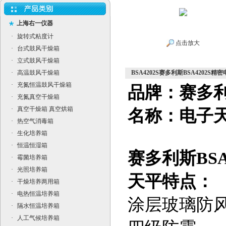
上海右一仪器
·
旋转式粘度计
点击放大
·
台式鼓风干燥箱
·
立式鼓风干燥箱
·
高温鼓风干燥箱
BSA4202S赛多利斯BSA4202S精
·
充氮恒温鼓风干燥箱
品牌：赛多
·
充氮真空干燥箱
·
真空干燥箱 真空烘箱
名称：电子
·
热空气消毒箱
·
生化培养箱
·
恒温恒湿箱
赛多利斯BSA
·
霉菌培养箱
·
光照培养箱
天平特点：
·
干燥培养两用箱
·
电热恒温培养箱
涂层玻璃防
·
隔水恒温培养箱
·
人工气候培养箱