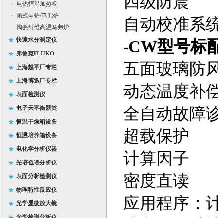
四级防震
·
电热恒温加热板
·
箱式电炉/马弗炉
自动校准系
·
陶瓷纤维高温马弗炉
快速水分测定仪
-CW型号标
弗鲁克FLUKO
五面玻璃防
上海越平厂专栏
上海博迅厂专栏
动态温度补
表面检测仪
电子天平衡器类
全自动故障
恒温干燥箱设备
超载保护
恒温培养箱设备
电化学分析仪器
计算因子
光谱色谱分析仪
密度直读
表面分析检测仪
物理特性反应仪
应用程序：
光学显微放大镜
光学检测分析仪